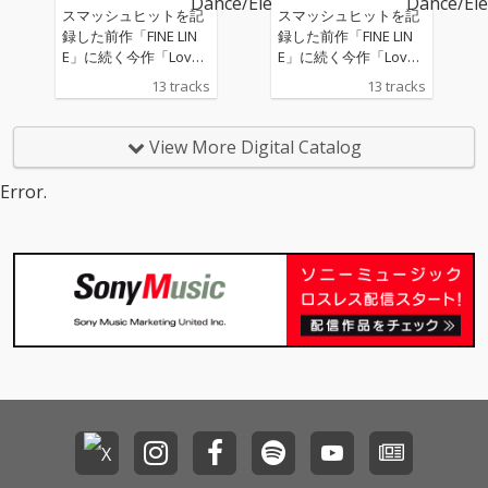
ブ
ブ
はこの楽曲から駆け抜
はこの楽曲から駆け抜
スマッシュヒットを記
スマッシュヒットを記
けます。
けます。
録した前作「FINE LIN
録した前作「FINE LIN
E」に続く今作「Love F
E」に続く今作「Love F
lutter」。これまでの彼
lutter」。これまでの彼
13 tracks
13 tracks
らの活動の音楽遍歴が
らの活動の音楽遍歴が
集約されつつも、豪華
集約されつつも、豪華
客演陣を迎え、ダンス
客演陣を迎え、ダンス
View More Digital Catalog
ミュージックというフ
ミュージックというフ
ォーマットの中で新た
ォーマットの中で新た
Error.
な広がりと洗練を見せ
な広がりと洗練を見せ
ている。
ている。