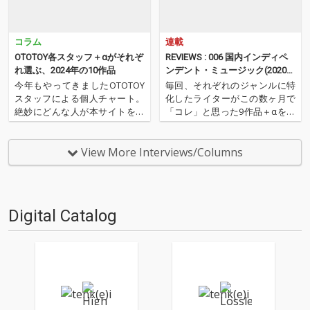
コラム
連載
OTOTOY各スタッフ＋αがそれぞ
REVIEWS : 006 国内インディペ
れ選ぶ、2024年の10作品
ンデント・ミュージック(2020年
7月)──松島広人（NordOst）
今年もやってきましたOTOTOY
毎回、それぞれのジャンルに特
スタッフによる個人チャート。
化したライターがこの数ヶ月で
絶妙にどんな人が本サイトを運
「コレ」と思った9作品＋αを紹
営しているのか？ そんな自己
介するコーナー。ノーウェー
紹介もちょっとかねておりま
ヴ・バンドAIZのWeird Instrum
す。2024年は、それぞれなにを
ents担当/ライターのNord Ost
View More Interviews/Columns
聴いてOTOTOYを作っていたの
（松島広人）が、2020年のムー
か？ ということでスタッフ・
ドを感じる国内インディペン
チャートをお届けします…
デ…
Digital Catalog