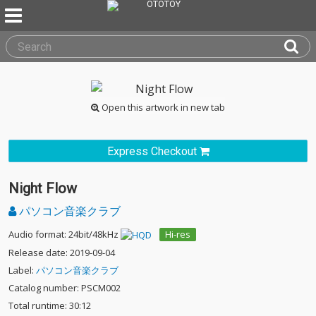
Open this artwork in new tab
Express Checkout
Night Flow
パソコン音楽クラブ
Audio format: 24bit/48kHz
Hi-res
Release date: 2019-09-04
Label:
パソコン音楽クラブ
Catalog number: PSCM002
Total runtime: 30:12