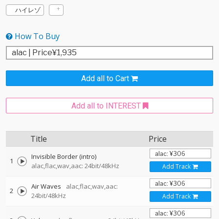
ハイレゾ
How To Buy
Add all to Cart
Add all to INTEREST
Title
Price
Invisible Border (intro)
1
alac,flac,wav,aac: 24bit/48kHz
Add Track
Air Waves
alac,flac,wav,aac:
2
24bit/48kHz
Add Track