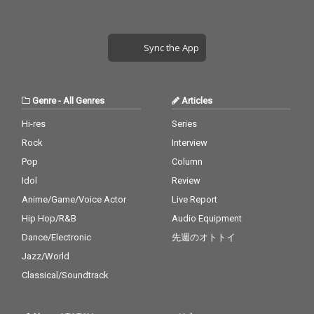
Sync the App
Genre
-
All Genres
Articles
Hi-res
Series
Rock
Interview
Pop
Column
Idol
Review
Anime/Game/Voice Actor
Live Report
Hip Hop/R&B
Audio Equipment
Dance/Electronic
先週のオトトイ
Jazz/World
Classical/Soundtrack