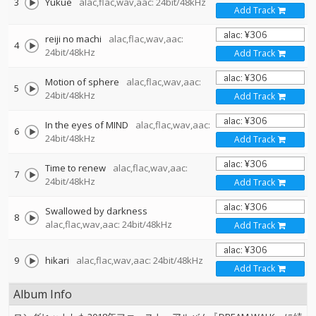
3
Yukue
alac,flac,wav,aac: 24bit/48kHz
Add Track
reiji no machi
alac,flac,wav,aac:
4
24bit/48kHz
Add Track
Motion of sphere
alac,flac,wav,aac:
5
24bit/48kHz
Add Track
In the eyes of MIND
alac,flac,wav,aac:
6
24bit/48kHz
Add Track
Time to renew
alac,flac,wav,aac:
7
24bit/48kHz
Add Track
Swallowed by darkness
8
alac,flac,wav,aac: 24bit/48kHz
Add Track
9
hikari
alac,flac,wav,aac: 24bit/48kHz
Add Track
Album Info