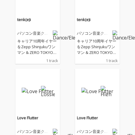
tenk(e)i
tenk(e)i
パソコン音楽クラ
パソコン音楽クラ
ブ
ブ
キャリア10周年イヤー
キャリア10周年イヤー
をZepp Shinjukuワン
をZepp Shinjukuワン
マン & ZERO TOKYO公
マン & ZERO TOKYO公
演で千秋楽を迎えるパ
演で千秋楽を迎えるパ
1 track
1 track
ソコン音楽クラブ。10
ソコン音楽クラブ。10
周年イヤーでは石野卓
周年イヤーでは石野卓
球、KEN ISHII、砂原良
球、KEN ISHII、砂原良
徳、group inou、PAST
徳、group inou、PAST
AFASTAなど新旧の電子
AFASTAなど新旧の電子
音楽・クラブシーンの
音楽・クラブシーンの
アーティストと対峙し
アーティストと対峙し
代表的アーティストと
代表的アーティストと
して活躍した彼ら。 満
して活躍した彼ら。 満
を持してのニューシン
を持してのニューシン
Love Flutter
Love Flutter
グルは長谷川白紙をヴ
グルは長谷川白紙をヴ
ォーカルに招いた楽曲
ォーカルに招いた楽曲
パソコン音楽クラ
パソコン音楽クラ
になりました。2026年
になりました。2026年