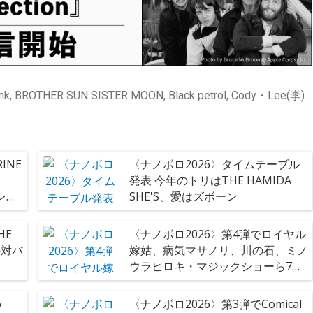
[ニュース] Acidclank, BROTHER SUN SISTER MOON, Black petrol, Cody・Lee(李), DENIMS, FLUID, HYPER GAL, Luby Sparks, No Fun, Pee.J Anderson, SEVENTEEN AGAiN, TOKIMEKI☆JAMBOJAMBO, ULTRA CUB, UlulU, WANG GUNG BAND, the McFaddin, the engy, きのホ。, くぴぽ, ザストロングパンタロンX, フリージアン, メシアと人人, ヤユヨ, 児玉真吏奈, 宇佐蔵べに, 幽体コミュニケーションズ, 愛はズボーン, 新東京, 東京初期衝動, 水曜日のカンパネラ, 猫戦, 赤犬, 遊佐春菜, （夜と）SAMPO
INE
〈ナノボロ2026〉タイムテーブル
、
発表 今年のトリはTHE HAMIDA
チレコ
SHE'S、愛はズボーン
HE
〈ナノボロ2026〉第4弾でロイヤル
の対バ
嫁姑、病気マサノリ、川の石、ミノ
ウラヒロキ・マジックショーら7組
決定 トークイベントも開催
o
〈ナノボロ2026〉第3弾でComical