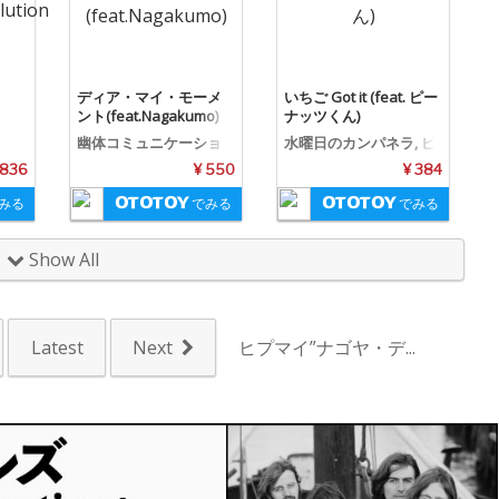
ディア・マイ・モーメ
いちご Got it (feat. ピー
ント(feat.Nagakumo)
ナッツくん)
幽体コミュニケーショ
水曜日のカンパネラ, ピ
ンズ
ーナッツくん
,836
¥ 550
¥ 384
みる
でみる
でみる
Show All
Latest
Next
ヒプマイ”ナゴヤ・デ...