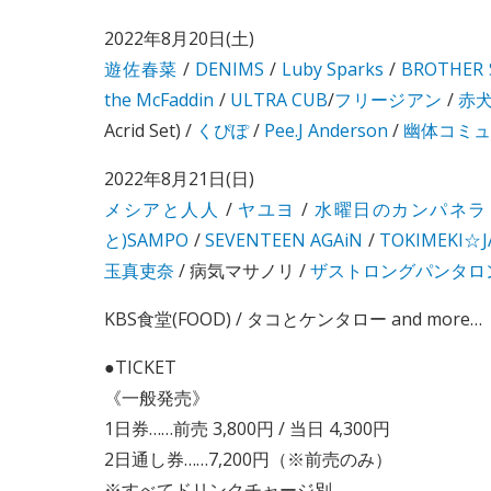
2022年8月20日(土)
遊佐春菜
/
DENIMS
/
Luby Sparks
/
BROTHER 
the McFaddin
/
ULTRA CUB
/
フリージアン
/
赤
Acrid Set) /
くぴぽ
/
Pee.J Anderson
/
幽体コミュ
2022年8月21日(日)
メシアと人人
/
ヤユヨ
/
水曜日のカンパネラ
と)SAMPO
/
SEVENTEEN AGAiN
/
TOKIMEKI☆
玉真吏奈
/ 病気マサノリ /
ザストロングパンタロ
KBS食堂(FOOD) / タコとケンタロー and more…
●TICKET
《一般発売》
1日券……前売 3,800円 / 当日 4,300円
2日通し券……7,200円（※前売のみ）
※すべてドリンクチャージ別