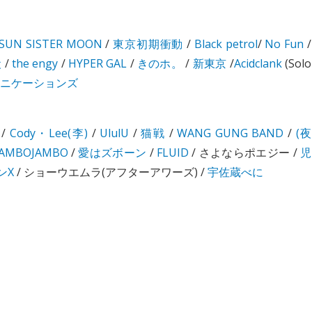
SUN SISTER MOON
/
東京初期衝動
/
Black petrol
/
No Fun
/
犬
/
the engy
/
HYPER GAL
/
きのホ。
/
新東京
/
Acidclank
(Solo
ニケーションズ
/
Cody・Lee(李)
/
UlulU
/
猫戦
/
WANG GUNG BAND
/
(夜
JAMBOJAMBO
/
愛はズボーン
/
FLUID
/ さよならポエジー /
児
ンX
/ ショーウエムラ(アフターアワーズ) /
宇佐蔵べに