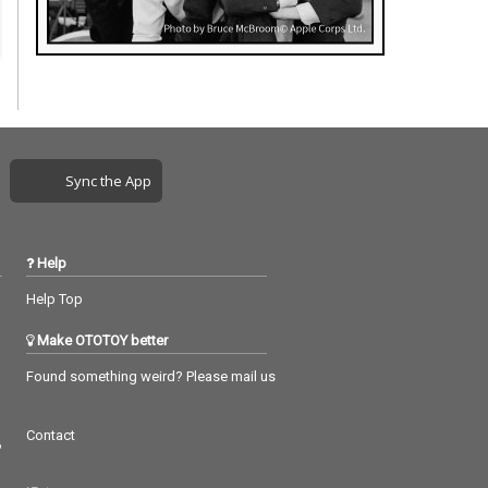
Sync the App
Help
Help Top
Make OTOTOY better
Found something weird? Please mail us
Contact
つ