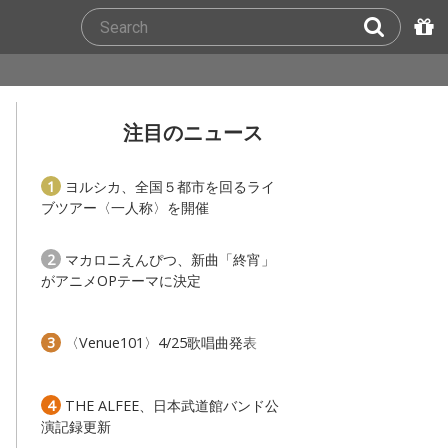
注目のニュース
1
ヨルシカ、全国５都市を回るライ
ブツアー〈一人称〉を開催
2
マカロニえんぴつ、新曲「終宵」
がアニメOPテーマに決定
3
〈Venue101〉4/25歌唱曲発表
4
THE ALFEE、日本武道館バンド公
演記録更新