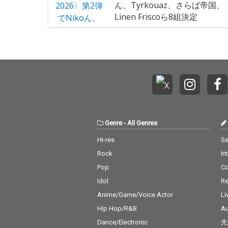
ん、Tyrkouaz、さらば帝国、
Linen Friscoら8組決定
Genre
-
All Genres
Hi-res
Se
Rock
In
Pop
C
Idol
Re
Anime/Game/Voice Actor
Li
Hip Hop/R&B
Au
Dance/Electronic
先