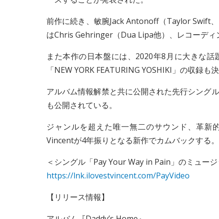
前作に続き、敏腕Jack Antonoff（Taylor 
はChris Gehringer（Dua Lipa他）、レコーディ
また本作の日本盤には、2020年8月に大きな話題を
「NEW YORK FEATURING YOSHIKI」の収録
アルバム情報解禁と共に公開された先行シングル「Pay Yo
も公開されている。
ジャンルを超えた唯一無二のサウンド、革新的
Vincentが4年振りとなる新作でカムバックする。
＜シングル「Pay Your Way in Pain」のミ
https://lnk.ilovestvincent.com/PayVideo
【リリース情報】
アルバム『Daddy’s Home』