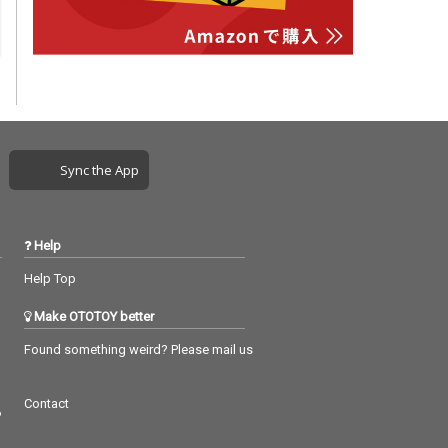
Sync the App
Help
Help Top
Make OTOTOY better
Found something weird? Please mail us
Contact
つ