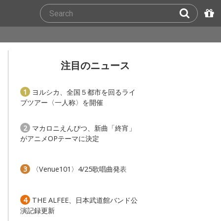
注目のニュース
1
ヨルシカ、全国５都市を回るライ
ブツアー〈一人称〉を開催
2
マカロニえんぴつ、新曲「終宵」
がアニメOPテーマに決定
3
〈Venue101〉4/25歌唱曲発表
4
THE ALFEE、日本武道館バンド公
演記録更新