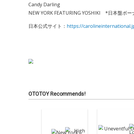
Candy Darling
NEW YORK FEATURING YOSHIKI *日本
日本公式サイト：
https://carolineinternational.j
OTOTOY Recommends!