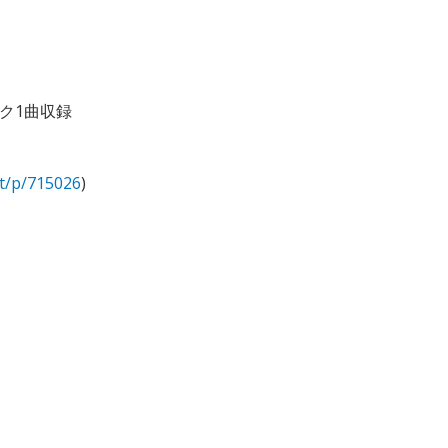
ク1曲収録
lt/p/715026
)