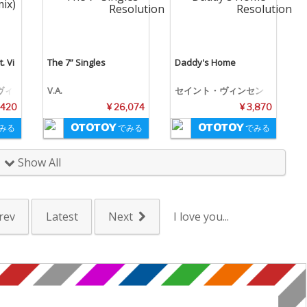
. Vi
The 7” Singles
Daddy's Home
ヴィ
V.A.
セイント・ヴィンセン
ト
 420
¥ 26,074
¥ 3,870
みる
でみる
でみる
Show All
rev
Latest
Next
I love you...