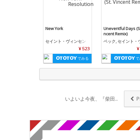
New York
Uneventful Days (St
ncent Remix)
セイント・ヴィンセン
ベック, セイント・
ト, YOSHIKI
ンセント
¥ 523
¥
でみる
で
いよいよ今夜、『柴田...
P