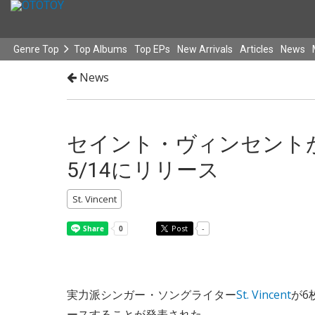
Genre Top
Top Albums
Top EPs
New Arrivals
Articles
News
News
セイント・ヴィンセントが新作
5/14にリリース
St. Vincent
Post
-
実力派シンガー・ソングライター
St. Vincent
が6
ースすることが発表された。