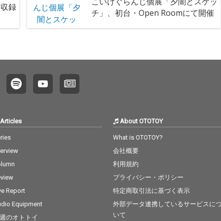
こいけぐらんじ個展「夕闇とスケッ
ラ収録
チ」、初台・Open Roomにて開催
Articles
About OTOTOY
ries
What is OTOTOY?
terview
会社概要
olumn
利用規約
view
プライバシー・ポリシー
ve Report
特定商取引法に基づく表示
dio Equipment
外部データ連携しているサービスに
いて
週のオトトイ