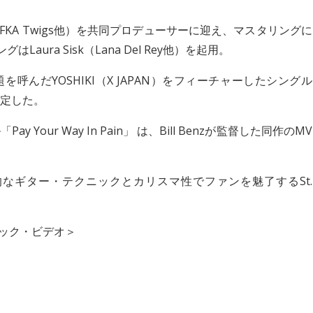
Swift、FKA Twigs他）を共同プロデューサーに迎え、マスタリングに
ングはLaura Sisk（Lana Del Rey他）を起用。
呼んだYOSHIKI（X JAPAN）をフィーチャーしたシングル
も決定した。
ur Way In Pain」 は、Bill Benzが監督した同作のMV
なギター・テクニックとカリスマ性でファンを魅了するSt.
ュージック・ビデオ＞