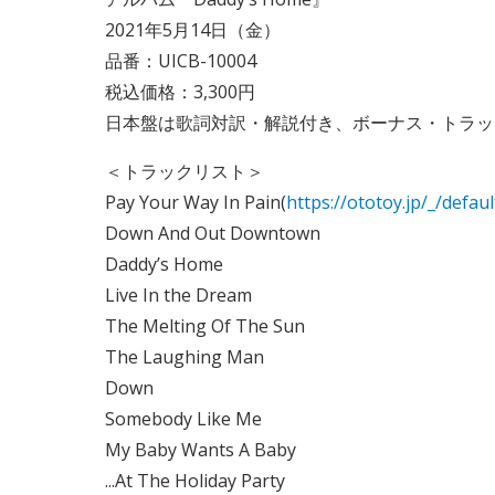
2021年5月14日（金）
品番：UICB-10004
税込価格：3,300円
日本盤は歌詞対訳・解説付き、ボーナス・トラッ
＜トラックリスト＞
Pay Your Way In Pain(
https://ototoy.jp/_/defau
Down And Out Downtown
Daddy’s Home
Live In the Dream
The Melting Of The Sun
The Laughing Man
Down
Somebody Like Me
My Baby Wants A Baby
...At The Holiday Party