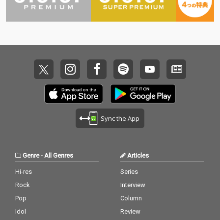
ます。時代背景ととも
に蘇るメロディは、世
代を超えて愛され続け
るスタンダードナンバ
ーばかり。国内検索に
も強い「洋楽ヒット
曲」「オールディーズ
名曲」「懐かしの洋
楽」を求めるリスナー
に最適の一枚です。
Sync the App
Genre
-
All Genres
Articles
Hi-res
Series
Rock
Interview
Pop
Column
Idol
Review