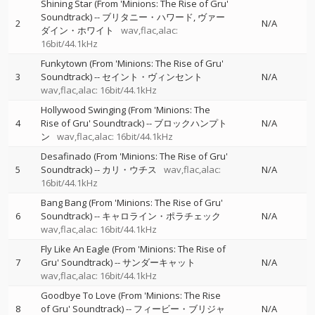
Shining Star (From 'Minions: The Rise of Gru'
Soundtrack)
--
ブリタニー・ハワード
ヴァー
2
N/A
ダイン・ホワイト
wav,flac,alac:
16bit/44.1kHz
Funkytown (From 'Minions: The Rise of Gru'
3
Soundtrack)
--
セイント・ヴィンセント
N/A
wav,flac,alac: 16bit/44.1kHz
Hollywood Swinging (From 'Minions: The
4
Rise of Gru' Soundtrack)
--
ブロックハンプト
N/A
ン
wav,flac,alac: 16bit/44.1kHz
Desafinado (From 'Minions: The Rise of Gru'
5
Soundtrack)
--
カリ・ウチス
wav,flac,alac:
N/A
16bit/44.1kHz
Bang Bang (From 'Minions: The Rise of Gru'
6
Soundtrack)
--
キャロライン・ポラチェック
N/A
wav,flac,alac: 16bit/44.1kHz
Fly Like An Eagle (From 'Minions: The Rise of
7
Gru' Soundtrack)
--
サンダーキャット
N/A
wav,flac,alac: 16bit/44.1kHz
Goodbye To Love (From 'Minions: The Rise
8
of Gru' Soundtrack)
--
フィービー・ブリジャ
N/A