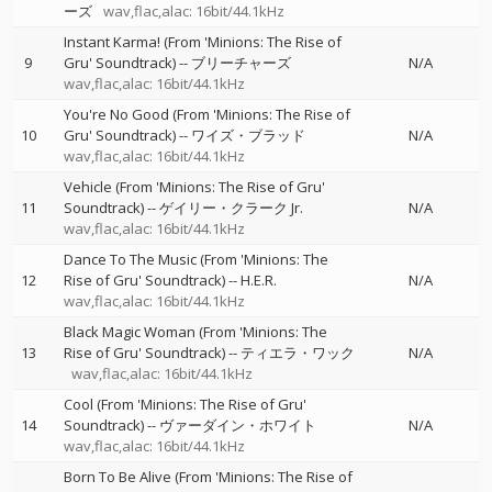
ーズ
wav,flac,alac: 16bit/44.1kHz
Instant Karma! (From 'Minions: The Rise of
9
Gru' Soundtrack)
--
ブリーチャーズ
N/A
wav,flac,alac: 16bit/44.1kHz
You're No Good (From 'Minions: The Rise of
10
Gru' Soundtrack)
--
ワイズ・ブラッド
N/A
wav,flac,alac: 16bit/44.1kHz
Vehicle (From 'Minions: The Rise of Gru'
11
Soundtrack)
--
ゲイリー・クラーク Jr.
N/A
wav,flac,alac: 16bit/44.1kHz
Dance To The Music (From 'Minions: The
12
Rise of Gru' Soundtrack)
--
H.E.R.
N/A
wav,flac,alac: 16bit/44.1kHz
Black Magic Woman (From 'Minions: The
13
Rise of Gru' Soundtrack)
--
ティエラ・ワック
N/A
wav,flac,alac: 16bit/44.1kHz
Cool (From 'Minions: The Rise of Gru'
14
Soundtrack)
--
ヴァーダイン・ホワイト
N/A
wav,flac,alac: 16bit/44.1kHz
Born To Be Alive (From 'Minions: The Rise of