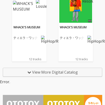
ンです。ザ・モンキー
ズ「デイドリーム・ビ
リーバー」、アレサ・
フランクリン「リスペ
クト」、ザ・シュープ
リームス「ベイビー・
WHACK'S MUSEUM
WHACK'S MUSEUM
ラヴ」、エルヴィス・
プレスリー「ハウン
ティエラ・ワック
ティエラ・ワック
ド・ドッグ」、ザ・ビ
ーチ・ボーイズ「サー
フィン U.S.A.」など、1
960年代洋楽を代表す
るゴールデンヒットが
12 tracks
12 tracks
勢ぞろい。さらに、コ
ニー・フランシス、フ
ランキー・ヴァリ、
View More Digital Catalog
ザ・ロネッツなど、昭
和世代にも馴染み深い
Error.
青春の名曲が並び、ポ
ップス、ソウル、ロッ
クンロール、ヴィンテ
ージポップスと幅広い
ジャンルを網羅してい