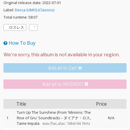
Original release date: 2022-07-01
Label:
Decca (UMO) (Classics)
Total runtime: 58:07
ロスレス
How To Buy
Add all to Cart
Add all to INTEREST
Title
Price
Turn Up The Sunshine (From 'Minions: The
1
Rise of Gru' Soundtrack)
--
ダイアナ・ロス
N/A
Tame Impala
wav,flac,alac: 16bit/44.1kHz