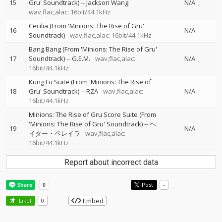
15
Gru' Soundtrack)
--
Jackson Wang
N/A
wav,flac,alac: 16bit/44.1kHz
Cecilia (From 'Minions: The Rise of Gru'
16
N/A
Soundtrack)
wav,flac,alac: 16bit/44.1kHz
Bang Bang (From 'Minions: The Rise of Gru'
17
Soundtrack)
--
G.E.M.
wav,flac,alac:
N/A
16bit/44.1kHz
Kung Fu Suite (From 'Minions: The Rise of
18
Gru' Soundtrack)
--
RZA
wav,flac,alac:
N/A
16bit/44.1kHz
Minions: The Rise of Gru Score Suite (From
'Minions: The Rise of Gru' Soundtrack)
--
ヘ
19
N/A
イター・ペレイラ
wav,flac,alac:
16bit/44.1kHz
Report about incorrect data
Post
-
Embed
Like!
0