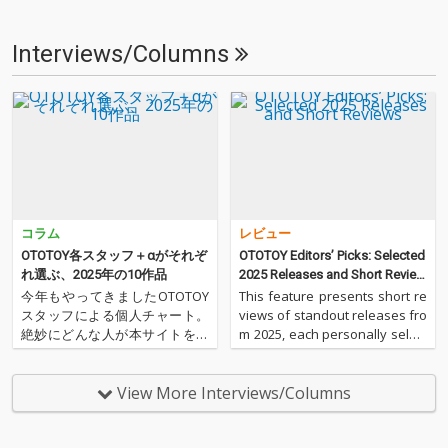
Interviews/Columns
コラム
レビュー
OTOTOY各スタッフ＋αがそれぞ
OTOTOY Editors’ Picks: Selected
れ選ぶ、2025年の10作品
2025 Releases and Short Review
s
今年もやってきましたOTOTOY
This feature presents short re
スタッフによる個人チャート。
views of standout releases fro
絶妙にどんな人が本サイトを運
m 2025, each personally select
営しているのか？ そんな自己
ed by members of the OTOTOY
紹介もちょっとかねておりま
editorial …
す。2025年は、それぞれなにを
View More Interviews/Columns
聴いてOTOTOYを作っていたの
か？ ということでスタッフ・
チャートをお届けします…