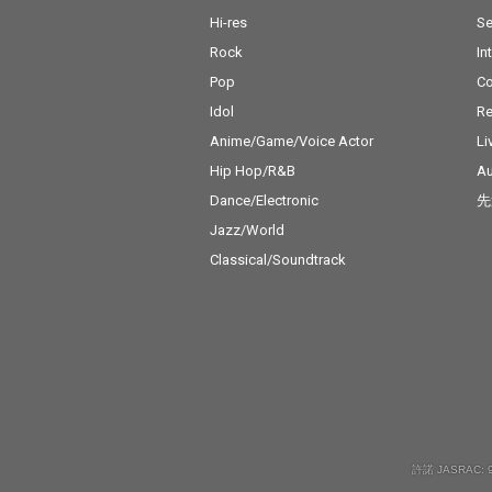
Hi-res
Se
Rock
In
Pop
C
Idol
Re
Anime/Game/Voice Actor
Li
Hip Hop/R&B
Au
Dance/Electronic
先
Jazz/World
Classical/Soundtrack
許諾 JASRAC: 9