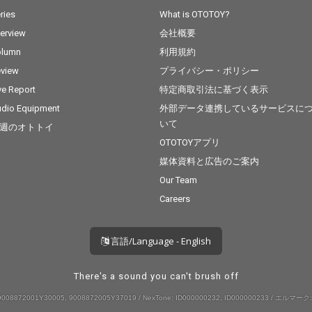
さや不
ries
What is OTOTOY?
ックと、
terview
会社概要
る令和
ンドの
olumn
利用規約
を巧み
view
プライバシー・ポリシー
ポップ
心地よ
ve Report
特定商取引法に基づく表示
dio Equipment
外部データ連携しているサービスに
いて
週のオトトイ
OTOTOYアプリ
媒体資料と広告のご案内
Our Team
Careers
言語/Language - English
There's a sound you can't brush off
008872001Y30005, 9008872005Y37019 / NexTone: ID000000232, ID000000233 / エルマーク: