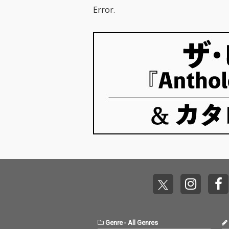
Error.
Genre
-
All Genres