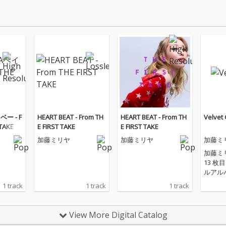
ベー - F
HEART BEAT - From TH
HEART BEAT - From TH
Velvet
 TAKE
E FIRST TAKE
E FIRST TAKE
加藤ミリヤ
加藤ミリヤ
加藤ミ
加藤ミ
13 
ルアル
「Velv
1 track
1 track
1 track
ードの
で、“
うもの
View More Digital Catalog
として