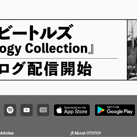
女性・
なる進
ミリヤが
り、1
ルアルバム。 
Y」K
つメロ
で、2
の“孤
った、
べての
る楽曲
の人間
ィスト
てやま
在、椎
リヤが
作曲陣は 
T.Kr
「#東京
は Mat
也、加
での華
Articles
About OTOTOY
の裏に