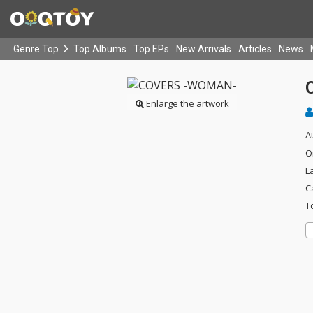
Genre Top
Top Albums
Top EPs
New Arrivals
Articles
News
Enlarge the artwork
A
O
L
C
T