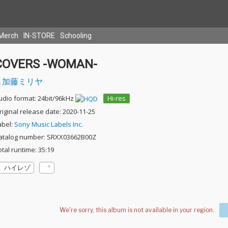
Merch
IN-STORE
Schooling
COVERS -WOMAN-
加藤ミリヤ
udio format: 24bit/96kHz
Hi-res
riginal release date: 2020-11-25
abel:
Sony Music Labels Inc.
atalog number: SRXX03662B00Z
otal runtime: 35:19
ハイレゾ