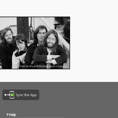
母として、さら
女性・母として、さら
化を遂げる加藤
なる進化を遂げる加藤
贈る 3 年ぶ
ミリヤが贈る 3 年ぶ
3 枚目のオリジナ
り、13 枚目のオリジナ
「LONEL
ルアルバム。 「LONEL
M によるエッジか
Y」KM によるエッジか
ウなビートの上
つメロウなビートの上
 人がそれぞれ
で、2 人がそれぞれ
独”をリアルに綴
の“孤独”をリアルに綴
世代を超えてす
った、世代を超えてす
女性が共感でき
べての女性が共感でき
。 「愛楽」一人
る楽曲。 「愛楽」一人
としてもアーテ
の人間としてもアーテ
としても敬服し
ィストとしても敬服し
ない特別な存
てやまない特別な存
名林檎に加藤ミ
在、椎名林檎に加藤ミ
歌唱オファー。
リヤが歌唱オファー。
Chaki Zulu、
作曲陣は Chaki Zulu、
a、加藤ミリヤ。
T.Kra、加藤ミリヤ。
Sync the App
 LIFE」作曲陣
「#東京 LIFE」作曲陣
t Cab、多田慎
は Matt Cab、多田慎
藤ミリヤ。東京
也、加藤ミリヤ。東京
やかな生活とそ
での華やかな生活とそ
Help
垣間見える寂し
の裏に垣間見える寂し