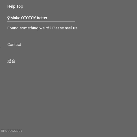
安を描いたリリ
さや不安を描いたリリ
Help Top
Matt Cab によ
ックと、Matt Cab によ
サウンドにトレ
る令和サウンドにトレ
Make OTOTOY better
平成エッセンス
ンドの平成エッセンス
に融合させた、
を巧みに融合させた、
Found something weird? Please mail us
で中毒性のある
ポップで中毒性のある
い楽曲。
心地よい楽曲。
Contact
つ
退会
 RIAJ80023001