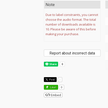
Note
Due to label constraints, you cannot
choose the audio format. The total
number of downloads available is
10. Please be aware of this before
making your purchase.
Report about incorrect data
Post
-
Like!
0
Embed