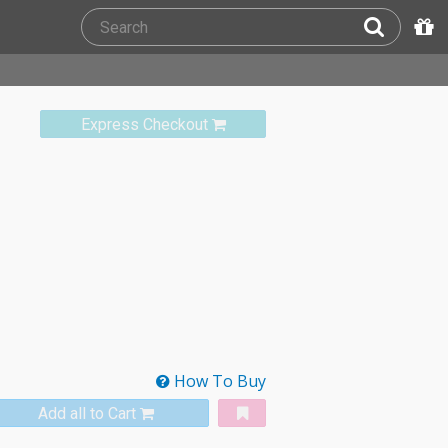
Express Checkout
How To Buy
Add all to Cart