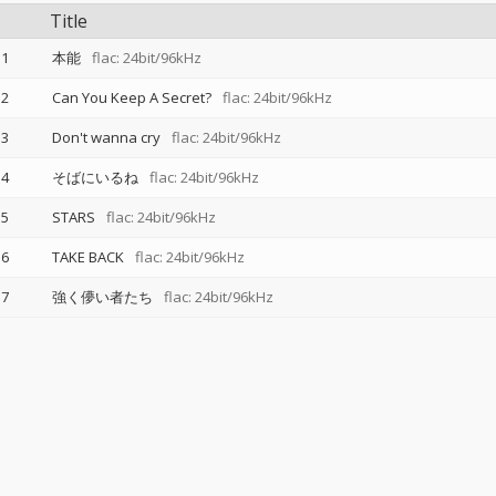
Title
1
本能
flac: 24bit/96kHz
2
Can You Keep A Secret?
flac: 24bit/96kHz
3
Don't wanna cry
flac: 24bit/96kHz
4
そばにいるね
flac: 24bit/96kHz
5
STARS
flac: 24bit/96kHz
6
TAKE BACK
flac: 24bit/96kHz
7
強く儚い者たち
flac: 24bit/96kHz