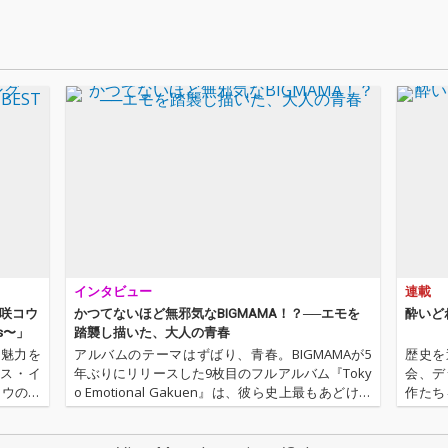
インタビュー
連載
柴咲コウ
かつてないほど無邪気なBIGMAMA！？──エモを
酔いど
ens〜」
踏襲し描いた、大人の青春
の魅力を
アルバムのテーマはずばり、青春。BIGMAMAが5
歴史を
ィス・イ
年ぶりにリリースした9枚目のフルアルバム『Toky
会、デ
コウの音
o Emotional Gakuen』は、彼ら史上最もあどけな
作たち
Melod
く、そしてエモーショナルな作品となった。その
行〉が
背景には、2021年に加入したバケツを被ったドラ
イ奉行〉