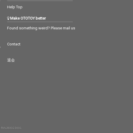
Help Top
Make OTOTOY better
Found something weird? Please mail us
Contact
つ
退会
 RIAJ80023001