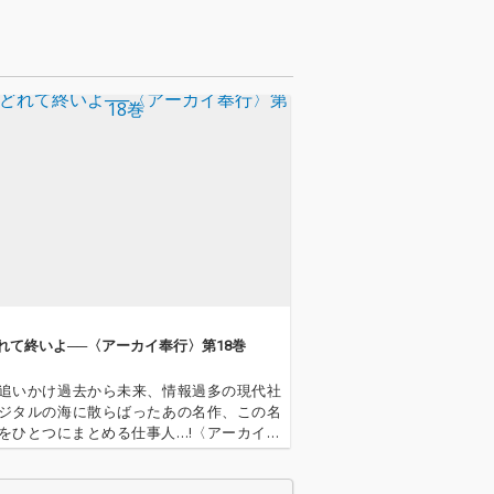
れて終いよ──〈アーカイ奉行〉第18巻
追いかけ過去から未来、情報過多の現代社
ジタルの海に散らばったあの名作、この名
をひとつにまとめる仕事人…!〈アーカイ奉
今日もデジタルの乱世を治める…!'''〈アーカ
とは…'''1.過去作の最新リマスター音源 2.