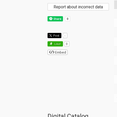
Report about incorrect data
Post
-
Like!
0
Embed
Digital Catalog