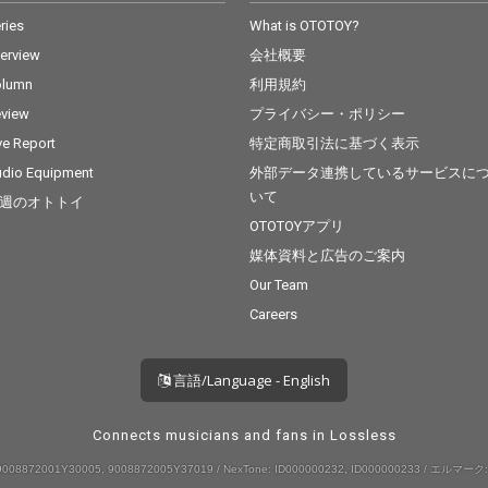
ries
What is OTOTOY?
terview
会社概要
olumn
利用規約
view
プライバシー・ポリシー
ve Report
特定商取引法に基づく表示
dio Equipment
外部データ連携しているサービスに
いて
週のオトトイ
OTOTOYアプリ
媒体資料と広告のご案内
Our Team
Careers
言語/Language - English
Connects musicians and fans in Lossless
008872001Y30005, 9008872005Y37019 / NexTone: ID000000232, ID000000233 / エルマーク: