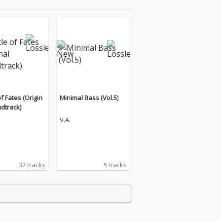
of Fates (Origin
Minimal Bass (Vol.5)
dtrack)
V.A.
32 tracks
5 tracks