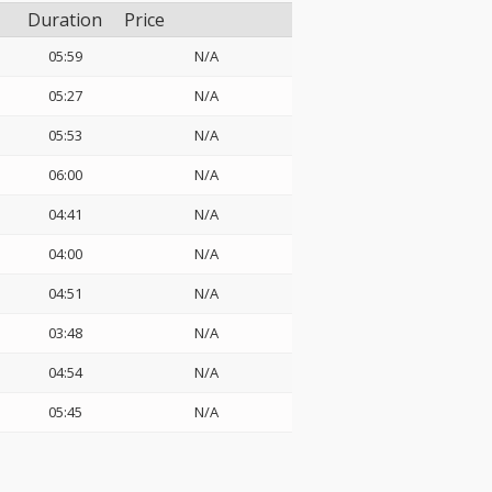
Duration
Price
05:59
N/A
05:27
N/A
05:53
N/A
06:00
N/A
04:41
N/A
04:00
N/A
04:51
N/A
03:48
N/A
04:54
N/A
05:45
N/A