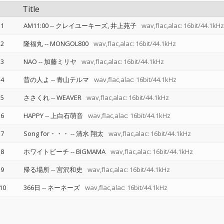
Title
1
AM11:00
--
クレイユーキーズ
井上苑子
wav,flac,alac: 16bit/44.1kHz
2
隆福丸
--
MONGOL800
wav,flac,alac: 16bit/44.1kHz
3
NAO
--
加藤ミリヤ
wav,flac,alac: 16bit/44.1kHz
4
昔の人よ
--
青山テルマ
wav,flac,alac: 16bit/44.1kHz
5
ささくれ
--
WEAVER
wav,flac,alac: 16bit/44.1kHz
6
HAPPY
--
上白石萌音
wav,flac,alac: 16bit/44.1kHz
7
Song for・・・
--
清水 翔太
wav,flac,alac: 16bit/44.1kHz
8
ホワイトビーチ
--
BIGMAMA
wav,flac,alac: 16bit/44.1kHz
9
帰る場所
--
宮沢和史
wav,flac,alac: 16bit/44.1kHz
10
366日
--
ネーネーズ
wav,flac,alac: 16bit/44.1kHz