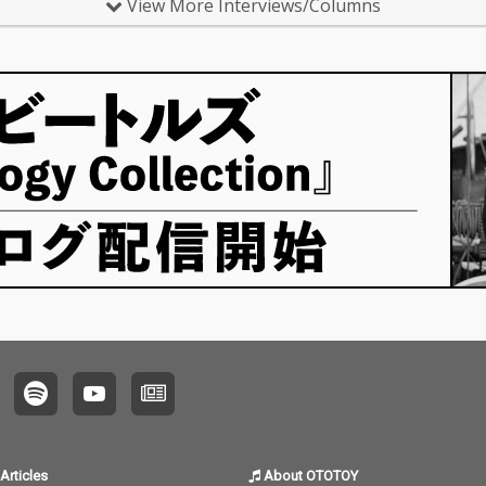
マ…
これま
View More Interviews/Columns
Articles
About OTOTOY