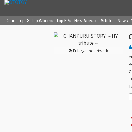
Genre Top
Top Albums
Top EPs
New Arrivals
Articles
News
Enlarge the artwork
A
R
O
L
T