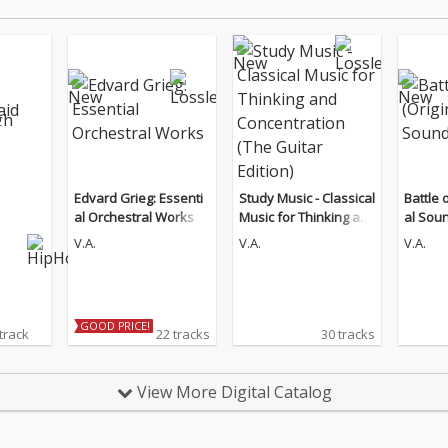
Edvard Grieg: Essenti
Study Music - Classical
Battle 
al Orchestral Works
Music for Thinking an
al Soun
d Concentration (The
V.A.
V.A.
V.A.
Guitar Edition)
GOOD PRICE!
 track
22 tracks
30 tracks
View More Digital Catalog