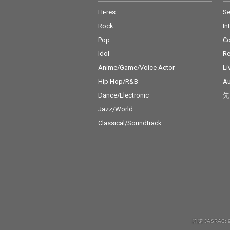
Hi-res
Se
Rock
In
Pop
C
Idol
Re
Anime/Game/Voice Actor
Li
Hip Hop/R&B
Au
Dance/Electronic
先
Jazz/World
Classical/Soundtrack
許諾 JASRAC: 9