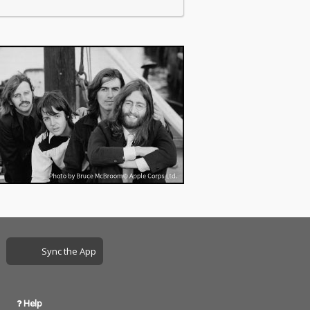
で未配信…
Sync the App
Help