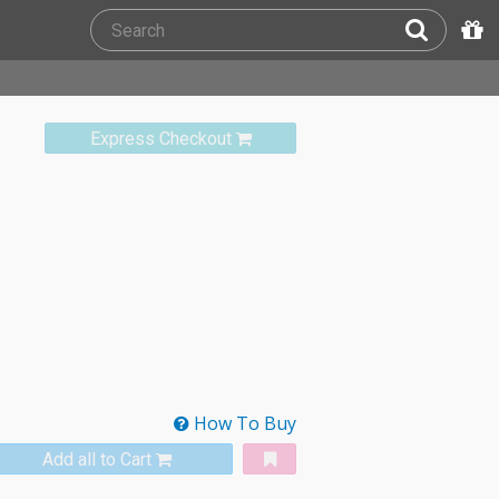
Express Checkout
How To Buy
Add all to Cart