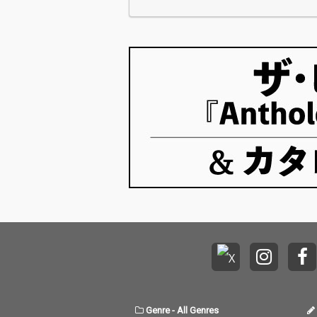
Genre
-
All Genres