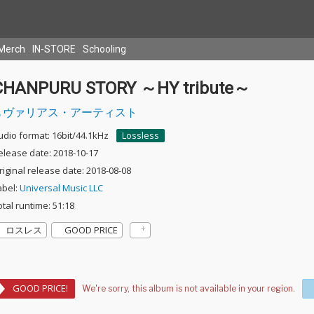
Merch
IN-STORE
Schooling
CHANPURU STORY ～HY tribute～
ヴァリアス・アーティスト
udio format: 16bit/44.1kHz
Lossless
elease date: 2018-10-17
riginal release date: 2018-08-08
abel:
Universal Music LLC
otal runtime: 51:18
ロスレス
GOOD PRICE
GOOD PRICE!