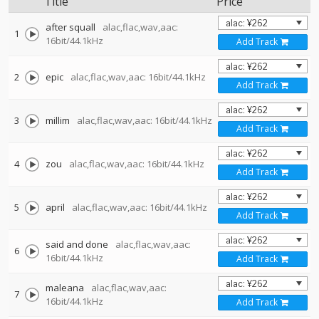
Title
Price
after squall
alac,flac,wav,aac:
1
16bit/44.1kHz
Add Track
2
epic
alac,flac,wav,aac: 16bit/44.1kHz
Add Track
3
millim
alac,flac,wav,aac: 16bit/44.1kHz
Add Track
4
zou
alac,flac,wav,aac: 16bit/44.1kHz
Add Track
5
april
alac,flac,wav,aac: 16bit/44.1kHz
Add Track
said and done
alac,flac,wav,aac:
6
16bit/44.1kHz
Add Track
maleana
alac,flac,wav,aac:
7
16bit/44.1kHz
Add Track