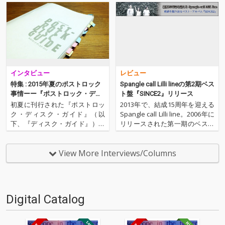
インタビュー
レビュー
特集 : 2015年夏のポストロック
Spangle call Lilli lineの第2期ベス
事情ーー『ポストロック・ディ
ト盤『SINCE2』リリース
スクガイド』とその後のシーン
初夏に刊行された『ポストロッ
2013年で、結成15周年を迎える
ク・ディスク・ガイド』（以
Spangle call Lilli line。2006年に
下、『ディスク・ガイド』）、
リリースされた第一期のベスト
それと呼応するようにポストロ
盤『SINCE』以降の音源を中心
ックの重要バンドのリリースが
にセレクトされた第二期ベスト
続いているーーtoe、mouse on
盤『SINCE2』がリリースされ
View More Interviews/Columns
the keys、te'らの新作が相次い
た。''Spangle call Lill…
てリリース、さらにはUSのポス
トロック…
Digital Catalog