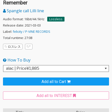
Remember
Spangle call Lilli line
Audio format: 16bit/44.1kHz
Lossless
Release date: 2021-03-03
Label:
felicity / P-VINE RECORDS
Total runtime: 27:08
ロスレス
How To Buy
Add all to Cart
Add all to INTEREST