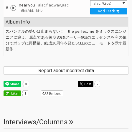
near you
alac,flac,wav,aac:
8
16bit/44.1kHz
Add Track
Album Info
スパングルの勢いは止まらない！ the perfect me をミックスエンジ
ニアに迎え、原点である後期80s&アーリー90sのエッセンスを今の気
分でポップに再構築。結成20周年を経たSCLLのニューモードを示す最
新作！
Report about incorrect data
Post
-
Embed
Like!
1
Interviews/Columns