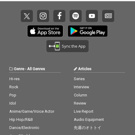
Sync the App
Genre
-
All Genres
Articles
Hi-res
Series
Rock
Interview
Pop
Column
Idol
Review
Anime/Game/Voice Actor
Live Report
Hip Hop/R&B
Audio Equipment
Dance/Electronic
先週のオトトイ