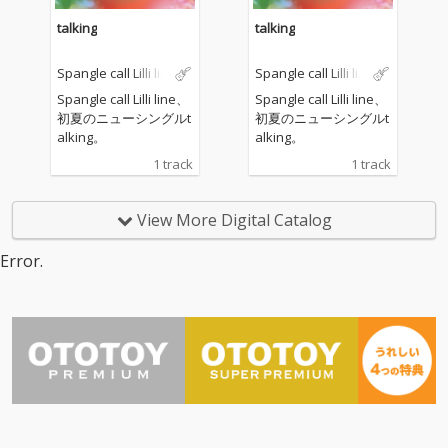
talking
talking
Spangle call Lilli lin
Spangle call Lilli lin
e
e
Spangle call Lilli line、
Spangle call Lilli line、
初夏のニューシングルt
初夏のニューシングルt
alking。
alking。
1 track
1 track
View More Digital Catalog
Error.