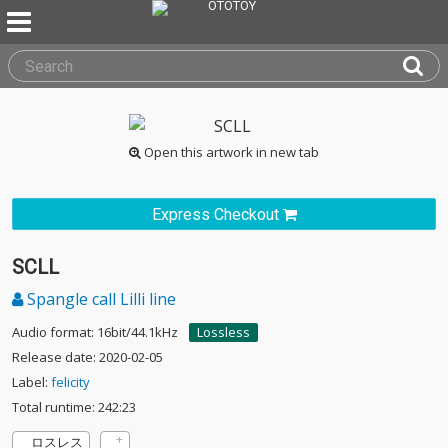
Open this artwork in new tab
Express Checkout
SCLL
Spangle call Lilli line
Audio format: 16bit/44.1kHz
Lossless
Release date: 2020-02-05
Label:
felicity
Total runtime: 242:23
ロスレス