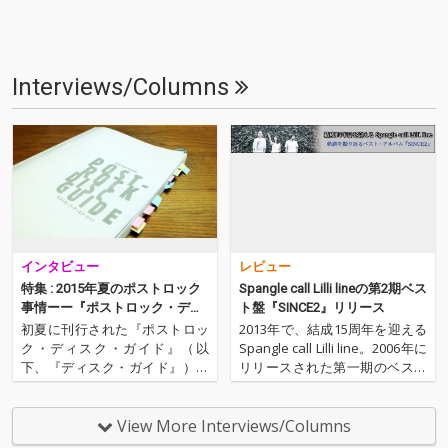
Interviews/Columns
インタビュー
レビュー
特集 : 2015年夏のポストロック
Spangle call Lilli lineの第2期ベス
事情ーー『ポストロック・ディ
ト盤『SINCE2』リリース
スクガイド』とその後のシーン
初夏に刊行された『ポストロッ
2013年で、結成15周年を迎える
ク・ディスク・ガイド』（以
Spangle call Lilli line。2006年に
下、『ディスク・ガイド』）、
リリースされた第一期のベスト
それと呼応するようにポストロ
盤『SINCE』以降の音源を中心
ックの重要バンドのリリースが
にセレクトされた第二期ベスト
続いているーーtoe、mouse on
盤『SINCE2』がリリースされ
View More Interviews/Columns
the keys、te'らの新作が相次い
た。''Spangle call Lill…