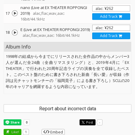
nano (Live at EX THEATER ROPPONGI
17
2019)
alac,flac,wav,aac:
Add Track
16bit/44.1kHz
E (Live at EX THEATER ROPPONGI 2019)
18
alac,flac,wav,aac: 16bit/44.1kHz
Add Track
Album Info
1998年の結成から今までにリリースされた全作品の中からメンバー3
人が選んだ全24曲（全曲リマスタリング）と、2019年4月に「EX
THEATER」で行われた20周年記念ライブの演奏を全て収録したベス
ト。このベスト盤のために書き下ろされた新曲「長い愛」が収録（作
詞は元チャットモンチーの「福岡晃子」による書き下ろし）SCLLの20
年のキャリアを網羅するような内容になっています。
Report about incorrect data
Post
-
Embed
Like!
1