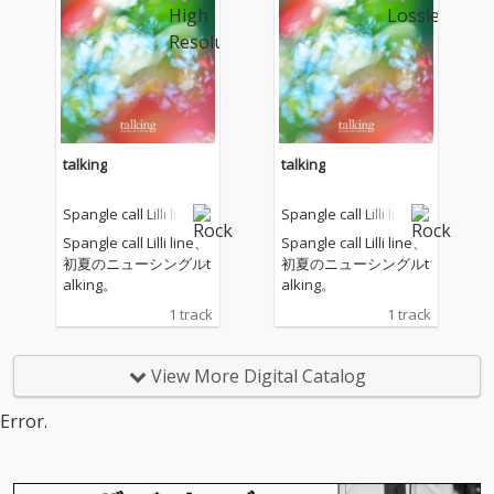
talking
talking
Spangle call Lilli lin
Spangle call Lilli lin
e
e
Spangle call Lilli line、
Spangle call Lilli line、
初夏のニューシングルt
初夏のニューシングルt
alking。
alking。
1 track
1 track
View More Digital Catalog
Error.