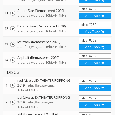
Add Track
Super Star (Remastered 2020)
11
alac,flac,wav,aac: 16bit/44.1kHz
Add Track
Perspective (Remastered 2020)
12
alac,flac,wav,aac: 16bit/44.1kHz
Add Track
ice track (Remastered 2020)
13
alac,flac,wav,aac: 16bit/44.1kHz
Add Track
Asphalt (Remastered 2020)
14
alac,flac,wav,aac: 16bit/44.1kHz
Add Track
DISC 3
red (Live at EX THEATER ROPPONGI
1
2019)
alac,flac,wav,aac:
Add Track
16bit/44.1kHz
sai (Live at EX THEATER ROPPONGI
2
2019)
alac,flac,wav,aac:
Add Track
16bit/44.1kHz
still three (Live at EX THEATER