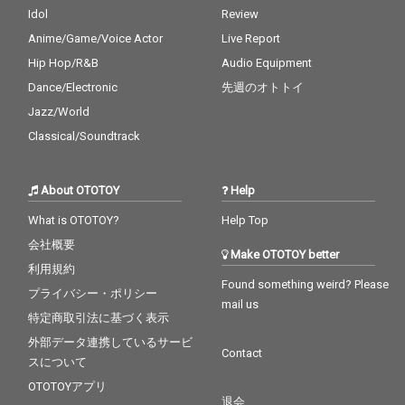
Idol
Review
Anime/Game/Voice Actor
Live Report
Hip Hop/R&B
Audio Equipment
Dance/Electronic
先週のオトトイ
Jazz/World
Classical/Soundtrack
About OTOTOY
Help
What is OTOTOY?
Help Top
会社概要
Make OTOTOY better
利用規約
Found something weird? Please
プライバシー・ポリシー
mail us
特定商取引法に基づく表示
外部データ連携しているサービ
Contact
スについて
OTOTOYアプリ
退会