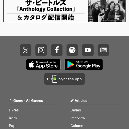
Sync the App
Genre
-
All Genres
Articles
Hi-res
Series
Rock
Interview
Pop
Column