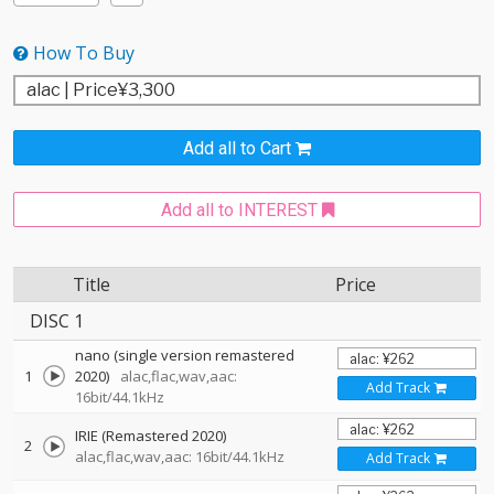
How To Buy
Add all to Cart
Add all to INTEREST
Title
Price
DISC 1
nano (single version remastered
1
2020)
alac,flac,wav,aac:
Add Track
16bit/44.1kHz
IRIE (Remastered 2020)
2
alac,flac,wav,aac: 16bit/44.1kHz
Add Track