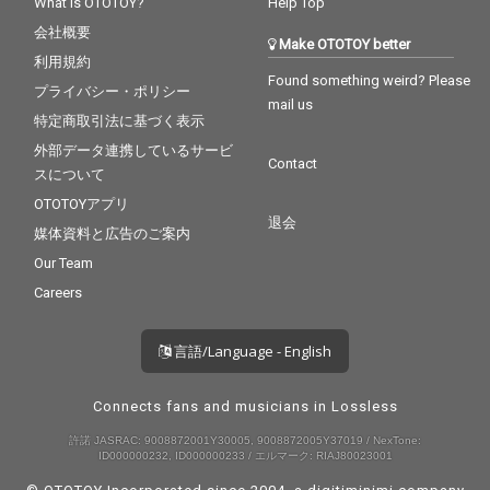
What is OTOTOY?
Help Top
会社概要
Make OTOTOY better
利用規約
Found something weird? Please
プライバシー・ポリシー
mail us
特定商取引法に基づく表示
外部データ連携しているサービ
Contact
スについて
OTOTOYアプリ
退会
媒体資料と広告のご案内
Our Team
Careers
言語/Language - English
Connects fans and musicians in Lossless
許諾 JASRAC: 9008872001Y30005, 9008872005Y37019 / NexTone:
ID000000232, ID000000233 / エルマーク: RIAJ80023001