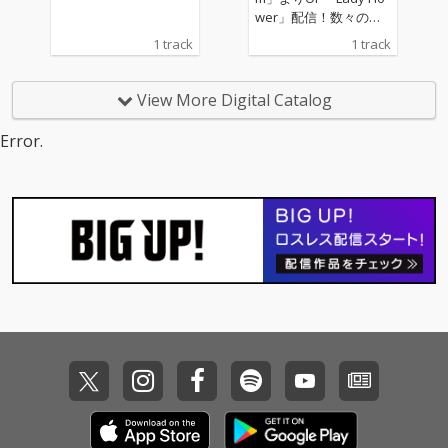
wer」配信！数々の女
性向けゲームで楽曲提
1 track
1 track
供を行なっているmao
が歌う『Lady Flowe
r』は男性視点で綴られ
View More Digital Catalog
たラブソングとなって
います。
Error.