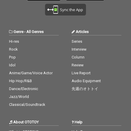
Sync the App
Genre
-
All Genres
Articles
Hi-res
Series
Rock
Interview
Pop
Column
Idol
Review
Anime/Game/Voice Actor
Live Report
Hip Hop/R&B
Audio Equipment
Dance/Electronic
先週のオトトイ
Jazz/World
Classical/Soundtrack
About OTOTOY
Help