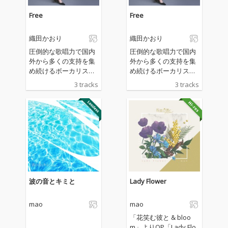
Free
Free
織田かおり
織田かおり
圧倒的な歌唱力で国内
圧倒的な歌唱力で国内
外から多くの支持を集
外から多くの支持を集
め続けるボーカリス
め続けるボーカリス
ト・織田かおりが活動
ト・織田かおりが活動
3 tracks
3 tracks
19周年を記念したEP
19周年を記念したEP
『Free』をリリース。
『Free』をリリース。
全楽曲、宮野弦士のプ
全楽曲、宮野弦士のプ
ロデュースによる新
ロデュースによる新
曲。
曲。
波の音とキミと
Lady Flower
mao
mao
「花笑む彼と & bloo
m」よりOP「Lady Flo