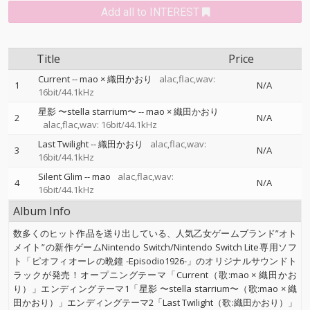
Add all to INTEREST
Title
Price
Current
--
mao × 織田かおり
alac,flac,wav:
1
N/A
16bit/44.1kHz
星影 〜stella starrium〜
--
mao × 織田かおり
2
N/A
alac,flac,wav: 16bit/44.1kHz
Last Twilight
--
織田かおり
alac,flac,wav:
3
N/A
16bit/44.1kHz
Silent Glim
--
mao
alac,flac,wav:
4
N/A
16bit/44.1kHz
Album Info
数多くのヒット作品を送り出している、人気乙女ゲームブランド”オト
メイト”の新作ゲームNintendo Switch/Nintendo Switch Lite専用ソフ
ト「ピオフィオーレの晩鐘 -Episodio1926-」のオリジナルサウンドト
ラックが発売！オープニングテーマ「Current（歌:mao × 織田かお
り）」エンディングテーマ1「星影 〜stella starrium〜（歌:mao × 織
田かおり）」エンディングテーマ2「Last Twilight（歌:織田かおり）」