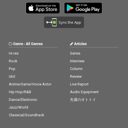
アノだけのシンプルな
アノだけのシンプルな
アンサンブルに。 珠玉
アンサンブルに。 珠玉
の3曲、是非ともお楽
の3曲、是非ともお楽
しみください。 Produ
しみください。 Produ
Sync the App
ce & All Vocal : 織田か
ce & All Vocal : 織田か
おり Arrangement & Pi
おり Arrangement & Pi
ano[M1, 3]: 大場映岳 R
ano[M1, 3]: 大場映岳 R
ecording, Mixing, & Ma
ecording, Mixing, & Ma
Genre
-
All Genres
Articles
stering : hana[SLOTH
stering : hana[SLOTH
STUDIO] Vocal Directio
STUDIO] Vocal Directio
Hi-res
Series
n : Joelle
n : Joelle
Rock
Interview
Pop
Column
Idol
Review
Anime/Game/Voice Actor
Live Report
Hip Hop/R&B
Audio Equipment
Dance/Electronic
先週のオトトイ
Jazz/World
Classical/Soundtrack