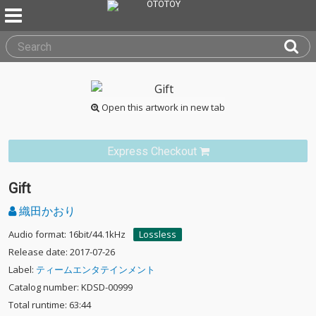
Open this artwork in new tab
Express Checkout
Gift
織田かおり
Audio format: 16bit/44.1kHz
Lossless
Release date: 2017-07-26
Label:
ティームエンタテインメント
Catalog number: KDSD-00999
Total runtime: 63:44