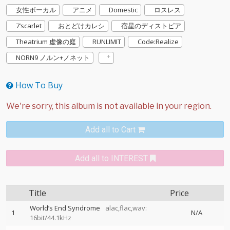
女性ボーカル
アニメ
Domestic
ロスレス
7’scarlet
おとどけカレシ
宿星のディストピア
Theatrium 虚像の庭
RUNLIMIT
Code:Realize
NORN9 ノルン+ノネット
How To Buy
Add all to Cart
Add all to INTEREST
Title
Price
World’s End Syndrome
alac,flac,wav:
1
N/A
16bit/44.1kHz