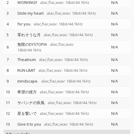
2
WORKING!!
alac,flac,wav: 16bit/44.1kHz
N/A
3
Stole my heart
alac,flac,wav: 16bit/44.1kHz
N/A
4
for you
alac,flac,wav: 16bit/44.1kHz
N/A
5
零れそうな月
alac,flac,wav: 16bit/44.1kHz
N/A
無限のDYSTOPIA
alac,flac,wav:
6
N/A
16bit/44.1kHz
7
Theatrium
alac,flac,wav: 16bit/44.1kHz
N/A
8
RUN-LIMIT
alac,flac,wav: 16bit/44.1kHz
N/A
9
mindscape.
alac,flac,wav: 16bit/44.1kHz
N/A
10
希望の彼方
alac,flac,wav: 16bit/44.1kHz
N/A
11
サバンナの疾風
alac,flac,wav: 16bit/44.1kHz
N/A
12
星を繋いで
alac,flac,wav: 16bit/44.1kHz
N/A
13
Give it to you
alac,flac,wav: 16bit/44.1kHz
N/A