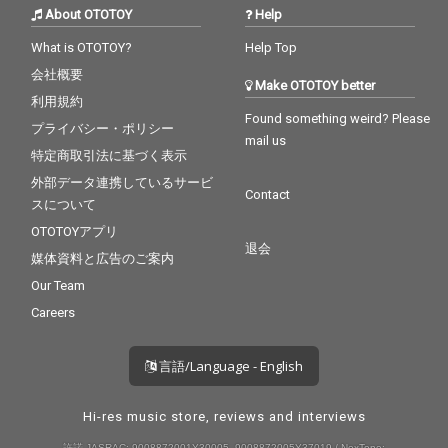
About OTOTOY
Help
What is OTOTOY?
Help Top
会社概要
Make OTOTOY better
利用規約
Found something weird? Please
プライバシー・ポリシー
mail us
特定商取引法に基づく表示
外部データ連携しているサービ
Contact
スについて
OTOTOYアプリ
退会
媒体資料と広告のご案内
Our Team
Careers
言語/Language - English
Hi-res music store, reviews and interviews
許諾 JASRAC: 9008872001Y30005, 9008872005Y37019 / NexTone: