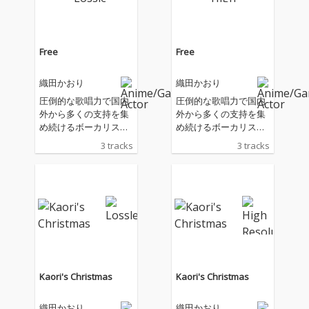
Free
Free
織田かおり
織田かおり
圧倒的な歌唱力で国内
圧倒的な歌唱力で国内
外から多くの支持を集
外から多くの支持を集
め続けるボーカリス
め続けるボーカリス
ト・織田かおりが活動
ト・織田かおりが活動
3 tracks
3 tracks
19周年を記念したEP
19周年を記念したEP
『Free』をリリース。
『Free』をリリース。
全楽曲、宮野弦士のプ
全楽曲、宮野弦士のプ
ロデュースによる新
ロデュースによる新
曲。
曲。
Kaori's Christmas
Kaori's Christmas
織田かおり
織田かおり