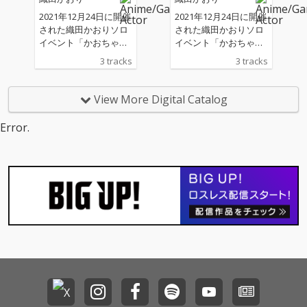
2021年12月24日に開催
2021年12月24日に開催
された織田かおりソロ
された織田かおりソロ
イベント「かおちゃん
イベント「かおちゃん
ねるpresents"かおり
ねるpresents"かおり
3 tracks
3 tracks
サンタと過ごさNIGH
サンタと過ごさNIGH
T!!"」の会場限定販売C
T!!"」の会場限定販売C
Dとして制作された作
Dとして制作された作
View More Digital Catalog
品です。 織田かおり史
品です。 織田かおり史
上初の全曲クリスマス
上初の全曲クリスマス
Error.
ソングカバーアルバ
ソングカバーアルバ
ム。 M1「Silent Nigh
ム。 M1「Silent Nigh
t」はこれぞ"織田かお
t」はこれぞ"織田かお
り"と呼ぶにふさわし
り"と呼ぶにふさわし
い、ボーカルとセルフ
い、ボーカルとセルフ
コーラスのダイナミッ
コーラスのダイナミッ
クなアレンジ。 M2「G
クなアレンジ。 M2「G
reensleeves」は念願
reensleeves」は念願
だった全編アカペラ多
だった全編アカペラ多
重録音による構成。 M
重録音による構成。 M
3「The Christmas Son
3「The Christmas Son
g」はかおり本人がク
g」はかおり本人がク
リスマスソングで最も
リスマスソングで最も
好きな楽曲で、歌とピ
好きな楽曲で、歌とピ