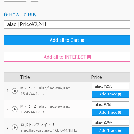
How To Buy
Add all to Cart
Add all to INTEREST
Title
Price
M・R・1
alac,flac,wav,aac:
1
16bit/44.1kHz
Add Track
M・R・2
alac,flac,wav,aac:
2
16bit/44.1kHz
Add Track
ロボトルファイト！
3
alac,flac,wav,aac: 16bit/44.1kHz
Add Track