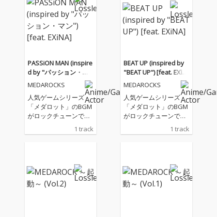
PASSiON MAN (inspire
BEAT UP (inspired by
d by "パッション・マ
"BEAT UP") [feat. EXiN
ン") [feat. EXiNA]
A]
MEDAROCKS
MEDAROCKS
人気ゲームシリーズ
人気ゲームシリーズ
「メダロット」のBGM
「メダロット」のBGM
がロックチューンで蘇
がロックチューンで蘇
る！EXiNAをボーカル
る！EXiNAをボーカル
1 track
1 track
に迎えた追加シングル
に迎えた追加シングル
第２弾は熱き男、辛口
第１弾は疾走感溢れる
コウジのテーマ曲「パ
ロボトルBGMの「BEA
ッション・マン」！誓
T UP」！Get beat up!
いを胸にPASSiON MA
Keep awake! Fight ME
N！
DAROT!