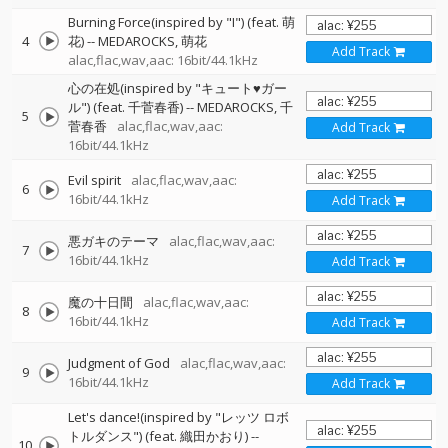
Burning Force(inspired by "I") (feat. 萌
4
花)
--
MEDAROCKS
萌花
Add Track
alac,flac,wav,aac: 16bit/44.1kHz
心の在処(inspired by "キュート♥ガー
ル") (feat. 千菅春香)
--
MEDAROCKS
千
5
菅春香
alac,flac,wav,aac:
Add Track
16bit/44.1kHz
Evil spirit
alac,flac,wav,aac:
6
16bit/44.1kHz
Add Track
悪ガキのテーマ
alac,flac,wav,aac:
7
16bit/44.1kHz
Add Track
魔の十日間
alac,flac,wav,aac:
8
16bit/44.1kHz
Add Track
Judgment of God
alac,flac,wav,aac:
9
16bit/44.1kHz
Add Track
Let's dance!(inspired by "レッツ ロボ
トルダンス") (feat. 織田かおり)
--
10