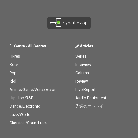
Sync the App
Genre
-
All Genres
Articles
Hi-res
Series
Rock
Interview
Pop
Column
Idol
Review
Anime/Game/Voice Actor
Live Report
Hip Hop/R&B
Audio Equipment
Dance/Electronic
先週のオトトイ
Jazz/World
Classical/Soundtrack