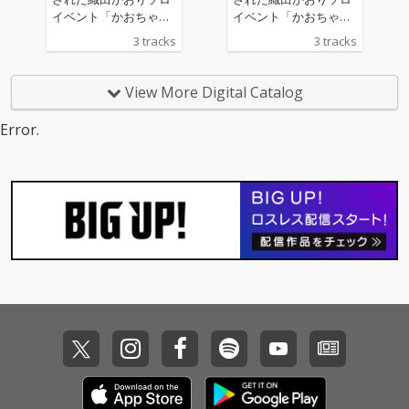
イベント「かおちゃん
イベント「かおちゃん
ねるpresents"かおり
ねるpresents"かおり
3 tracks
3 tracks
サンタと過ごさNIGH
サンタと過ごさNIGH
T!!"」の会場限定販売C
T!!"」の会場限定販売C
Dとして制作された作
Dとして制作された作
View More Digital Catalog
品です。 織田かおり史
品です。 織田かおり史
上初の全曲クリスマス
上初の全曲クリスマス
Error.
ソングカバーアルバ
ソングカバーアルバ
ム。 M1「Silent Nigh
ム。 M1「Silent Nigh
t」はこれぞ"織田かお
t」はこれぞ"織田かお
り"と呼ぶにふさわし
り"と呼ぶにふさわし
い、ボーカルとセルフ
い、ボーカルとセルフ
コーラスのダイナミッ
コーラスのダイナミッ
クなアレンジ。 M2「G
クなアレンジ。 M2「G
reensleeves」は念願
reensleeves」は念願
だった全編アカペラ多
だった全編アカペラ多
重録音による構成。 M
重録音による構成。 M
3「The Christmas Son
3「The Christmas Son
g」はかおり本人がク
g」はかおり本人がク
リスマスソングで最も
リスマスソングで最も
好きな楽曲で、歌とピ
好きな楽曲で、歌とピ
アノだけのシンプルな
アノだけのシンプルな
アンサンブルに。 珠玉
アンサンブルに。 珠玉