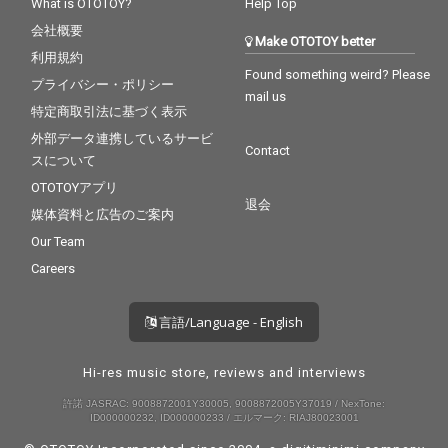
What is OTOTOY?
Help Top
会社概要
Make OTOTOY better
利用規約
Found something weird? Please
プライバシー・ポリシー
mail us
特定商取引法に基づく表示
外部データ連携しているサービ
Contact
スについて
OTOTOYアプリ
退会
媒体資料と広告のご案内
Our Team
Careers
言語/Language - English
Hi-res music store, reviews and interviews
許諾 JASRAC: 9008872001Y30005, 9008872005Y37019 / NexTone:
ID000000232, ID000000233 / エルマーク: RIAJ80023001