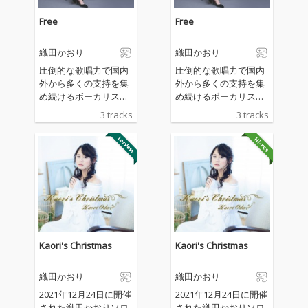
Free
Free
織田かおり
織田かおり
圧倒的な歌唱力で国内
圧倒的な歌唱力で国内
外から多くの支持を集
外から多くの支持を集
め続けるボーカリス
め続けるボーカリス
ト・織田かおりが活動
ト・織田かおりが活動
3 tracks
3 tracks
19周年を記念したEP
19周年を記念したEP
『Free』をリリース。
『Free』をリリース。
全楽曲、宮野弦士のプ
全楽曲、宮野弦士のプ
ロデュースによる新
ロデュースによる新
曲。
曲。
Kaori's Christmas
Kaori's Christmas
織田かおり
織田かおり
2021年12月24日に開催
2021年12月24日に開催
された織田かおりソロ
された織田かおりソロ