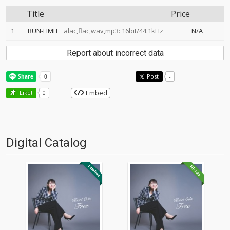
Title
Price
1
RUN-LIMIT
alac,flac,wav,mp3: 16bit/44.1kHz
N/A
Report about incorrect data
Post
-
Embed
Like!
0
Digital Catalog