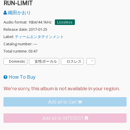
RUN-LIMIT
織田かおり
Audio format: 16bit/44.1kHz
Lossless
Release date: 2017-01-25
Label:
ティームエンタテインメント
Catalog number: ―
Total runtime: 03:47
Domestic
女性ボーカル
ロスレス
How To Buy
Add all to Cart
Add all to INTEREST