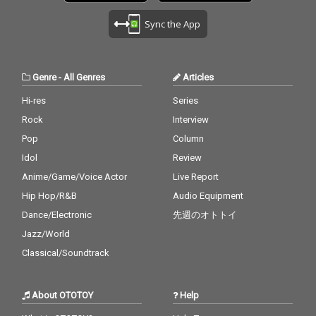
の3曲、是非ともお楽
の3曲、是非ともお楽
しみください。 Produ
しみください。 Produ
Sync the App
ce & All Vocal : 織田か
ce & All Vocal : 織田か
おり Arrangement & Pi
おり Arrangement & Pi
ano[M1, 3]: 大場映岳 R
ano[M1, 3]: 大場映岳 R
ecording, Mixing, & Ma
ecording, Mixing, & Ma
Genre
-
All Genres
Articles
stering : hana[SLOTH
stering : hana[SLOTH
STUDIO] Vocal Directio
STUDIO] Vocal Directio
Hi-res
Series
n : Joelle
n : Joelle
Rock
Interview
Pop
Column
Idol
Review
Anime/Game/Voice Actor
Live Report
Hip Hop/R&B
Audio Equipment
Dance/Electronic
先週のオトトイ
Jazz/World
Classical/Soundtrack
About OTOTOY
Help