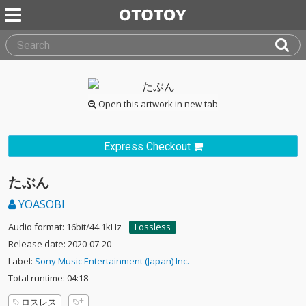
Open this artwork in new tab
Express Checkout
たぶん
YOASOBI
Audio format: 16bit/44.1kHz
Lossless
Release date: 2020-07-20
Label:
Sony Music Entertainment (Japan) Inc.
Total runtime: 04:18
ロスレス