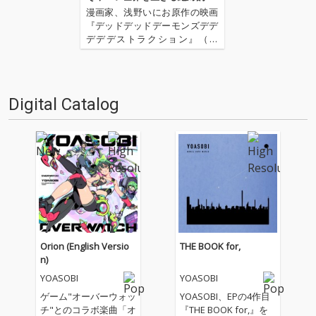
ふたりの日常──映画『デデデ
漫画家、浅野いにお原作の映画
デ』について語る!
『デッドデッドデーモンズデデ
デデデストラクション』（通
称、『デデデデ』）が遂に公開
された。今作は、宇宙から襲来
した母艦が空に覆いかぶさる東
京で青春を謳歌する“門出”と“お
Digital Catalog
んたん”の姿を描いた物語。前章
が2024年3月22日、そし…
Orion (English Versio
THE BOOK for,
n)
YOASOBI
YOASOBI
ゲーム"オーバーウォッ
YOASOBI、EPの4作目
チ"とのコラボ楽曲「オ
『THE BOOK for,』を