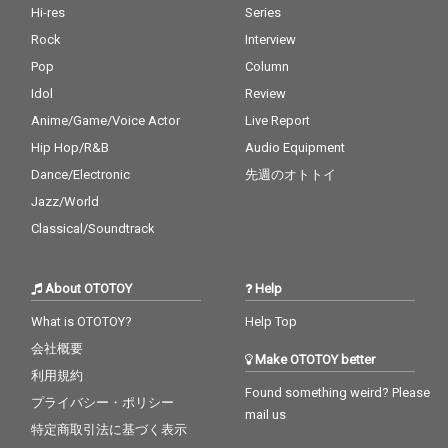
Hi-res
Series
Rock
Interview
Pop
Column
Idol
Review
Anime/Game/Voice Actor
Live Report
Hip Hop/R&B
Audio Equipment
Dance/Electronic
先週のオトトイ
Jazz/World
Classical/Soundtrack
About OTOTOY
Help
What is OTOTOY?
Help Top
会社概要
Make OTOTOY better
利用規約
Found something weird? Please
プライバシー・ポリシー
mail us
特定商取引法に基づく表示