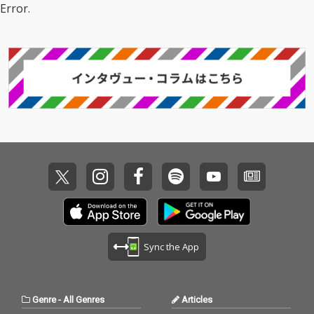
メ『花ざかりの君たち
Error.
レット』インスパイア
へ』のタイアップ楽曲
ソング「Biri-Biri」、リ
であるオープニング曲
クルート TVCM「わか
「ADRENA」とエンデ
らないまま、それで
ィング曲「BABY」の英
も」篇 TVCMソング
語版も収録されてい
「New me」、 NHK
る。
『YOASOBI18祭』テー
マソング「HEART BEA
T」、 NHKスポーツテ
ーマ2024「舞台に立っ
て」、そして初めての
TVドラマ主題歌、フジ
テレビ新・水10ドラマ
『もしもこの世が舞台
なら、楽屋はどこにあ
るのだろう』主題歌
「劇上」を収録。
Sync the App
Genre
-
All Genres
Articles