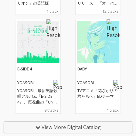
リオン」の英語版
リリース！ 『オーバー
ウォッチ』コラボレー
1 track
12 tracks
ション楽曲として書き
下ろした新曲「オリオ
ン」を筆頭に、TVアニ
メ『花ざかりの君たち
へ』オープニングテー
マ「アドレナ」、エン
ディングテーマ「BAB
Y」や、アニメ『〈物
語〉シリーズオフ&モ
ンスターシーズン』主
E-SIDE 4
BABY
題歌「UNDEAD」、 Pl
ayStation®30周年記念
YOASOBI
YOASOBI
プロジェクト「Project:
MEMORY CARD」楽曲
YOASOBI、最新英語歌
TVアニメ「花ざかりの
「PLAYERS」、映画
唱アルバム『E-SIDE
君たちへ」EDテーマ
『ふれる。』主題歌
4』。 既発曲の「UNDE
「モノトーン」、 TVア
AD」、「Watch m
9 tracks
1 track
ニメ『ウィッチウォッ
e!」、「New me」に
チ』オープニングテー
加え、新曲「HEART BE
マ「Watch me!」、
AT」の英語バージョン
View More Digital Catalog
『ポケットモンスター
を収録。また、TVアニ
スカーレット・バイオ