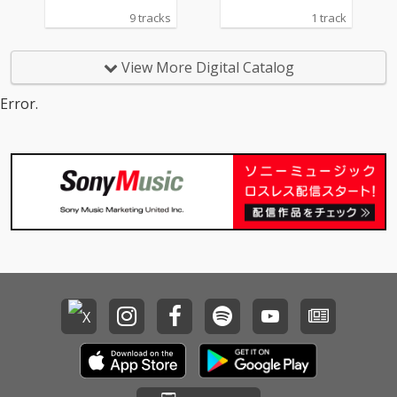
「モノトーン」、 TVア
AD」、「Watch m
9 tracks
1 track
ニメ『ウィッチウォッ
e!」、「New me」に
チ』オープニングテー
加え、新曲「HEART BE
マ「Watch me!」、
AT」の英語バージョン
View More Digital Catalog
『ポケットモンスター
を収録。また、TVアニ
スカーレット・バイオ
メ『花ざかりの君たち
Error.
レット』インスパイア
へ』のタイアップ楽曲
ソング「Biri-Biri」、リ
であるオープニング曲
クルート TVCM「わか
「ADRENA」とエンデ
らないまま、それで
ィング曲「BABY」の英
も」篇 TVCMソング
語版も収録されてい
「New me」、 NHK
る。
『YOASOBI18祭』テー
マソング「HEART BEA
T」、 NHKスポーツテ
ーマ2024「舞台に立っ
て」、そして初めての
TVドラマ主題歌、フジ
テレビ新・水10ドラマ
『もしもこの世が舞台
なら、楽屋はどこにあ
るのだろう』主題歌
「劇上」を収録。