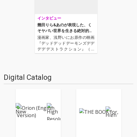
インタビュー
幾田りら&あのが表現した、く
そヤバい世界を生きる絶対的な
ふたりの日常──映画『デデデ
漫画家、浅野いにお原作の映画
デ』について語る!
『デッドデッドデーモンズデデ
デデデストラクション』（通
称、『デデデデ』）が遂に公開
された。今作は、宇宙から襲来
した母艦が空に覆いかぶさる東
京で青春を謳歌する“門出”と“お
Digital Catalog
んたん”の姿を描いた物語。前章
が2024年3月22日、そし…