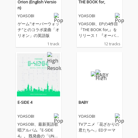
Orion (English Versio
THE BOOK for,
n)
YOASOBI
YOASOBI
ゲーム"オーバーウォッ
YOASOBI、EPの4作目
チ"とのコラボ楽曲「オ
『THE BOOK for,』を
リオン」の英語版
リリース！ 『オーバー
ウォッチ』コラボレー
1 track
12 tracks
ション楽曲として書き
下ろした新曲「オリオ
ン」を筆頭に、TVアニ
メ『花ざかりの君たち
へ』オープニングテー
マ「アドレナ」、エン
ディングテーマ「BAB
Y」や、アニメ『〈物
語〉シリーズオフ&モ
ンスターシーズン』主
E-SIDE 4
BABY
題歌「UNDEAD」、 Pl
ayStation®30周年記念
YOASOBI
YOASOBI
プロジェクト「Project:
MEMORY CARD」楽曲
YOASOBI、最新英語歌
TVアニメ「花ざかりの
「PLAYERS」、映画
唱アルバム『E-SIDE
君たちへ」EDテーマ
『ふれる。』主題歌
4』。 既発曲の「UNDE