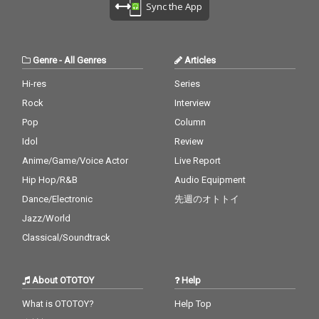
Sync the App
Genre
-
All Genres
Articles
Hi-res
Series
Rock
Interview
Pop
Column
Idol
Review
Anime/Game/Voice Actor
Live Report
Hip Hop/R&B
Audio Equipment
Dance/Electronic
先週のオトトイ
Jazz/World
Classical/Soundtrack
About OTOTOY
Help
What is OTOTOY?
Help Top