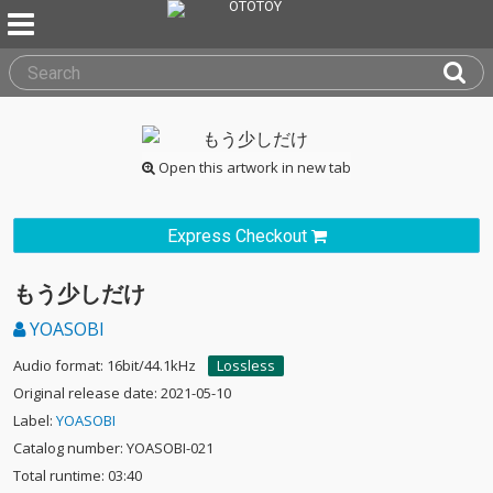
Open this artwork in new tab
Express Checkout
もう少しだけ
YOASOBI
Audio format: 16bit/44.1kHz
Lossless
Original release date: 2021-05-10
Label:
YOASOBI
Catalog number: YOASOBI-021
Total runtime: 03:40