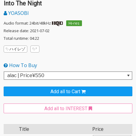
Into The Night
YOASOBI
Audio format: 24bit/48kHz
Hi-res
Release date: 2021-07-02
Total runtime: 04:22
ハイレゾ
How To Buy
Add all to Cart
Add all to INTEREST
Title
Price