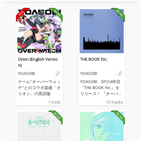
が2024年3月22日、そし…
Orion (English Versio
THE BOOK for,
n)
YOASOBI
YOASOBI
ゲーム"オーバーウォッ
YOASOBI、EPの4作目
チ"とのコラボ楽曲「オ
『THE BOOK for,』を
リオン」の英語版
リリース！ 『オーバー
ウォッチ』コラボレー
1 track
12 tracks
ション楽曲として書き
下ろした新曲「オリオ
ン」を筆頭に、TVアニ
メ『花ざかりの君たち
へ』オープニングテー
マ「アドレナ」、エン