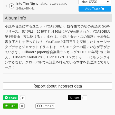
Into The Night
alac,flac,wav,aac:
1
24bit/48kHz
Add Track
Album Info
小説を音楽にするユニットYOASOBIが、既存曲での初の英語詞 SGを
リリース。第1弾は、2019年11月16日にMVが公開された、YOASOBIの
第1弾楽曲「夜に駆ける」。本作は、小説「タナトスの誘惑」を原作に
書き下ろしを行っており、YouTube 2億回再生を突破したミュージッ
クビデオとジャケットイラストは、クリエイターの藍にいなが手がけ
ています。 Billboard Japan総合楽曲ランキング“HOT100”年間1位に加
え、Billboard Global 200、Global Excl. U.S.のチャートにもランクイ
ンするなど、グローバルでも話題を呼んでいる本作を英語詞にてリリ
ース！
Report about incorrect data
Post
-
Embed
Like!
0