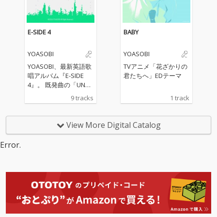
ディングテーマ「BAB
Y」や、アニメ『〈物
語〉シリーズオフ&モ
ンスターシーズン』主
E-SIDE 4
BABY
題歌「UNDEAD」、 Pl
ayStation®30周年記念
YOASOBI
YOASOBI
プロジェクト「Project:
MEMORY CARD」楽曲
YOASOBI、最新英語歌
TVアニメ「花ざかりの
「PLAYERS」、映画
唱アルバム『E-SIDE
君たちへ」EDテーマ
『ふれる。』主題歌
4』。 既発曲の「UNDE
「モノトーン」、 TVア
AD」、「Watch m
9 tracks
1 track
ニメ『ウィッチウォッ
e!」、「New me」に
チ』オープニングテー
加え、新曲「HEART BE
マ「Watch me!」、
AT」の英語バージョン
View More Digital Catalog
『ポケットモンスター
を収録。また、TVアニ
スカーレット・バイオ
メ『花ざかりの君たち
Error.
レット』インスパイア
へ』のタイアップ楽曲
ソング「Biri-Biri」、リ
であるオープニング曲
クルート TVCM「わか
「ADRENA」とエンデ
らないまま、それで
ィング曲「BABY」の英
も」篇 TVCMソング
語版も収録されてい
「New me」、 NHK
る。
『YOASOBI18祭』テー
マソング「HEART BEA