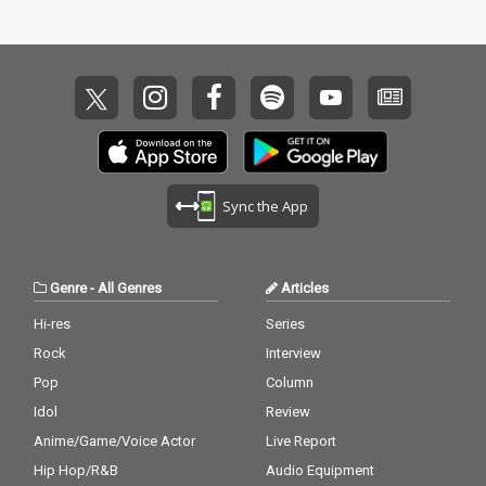
T」、 NHKスポーツテ
ーマ2024「舞台に立っ
て」、そして初めての
TVドラマ主題歌、フジ
テレビ新・水10ドラマ
『もしもこの世が舞台
なら、楽屋はどこにあ
るのだろう』主題歌
「劇上」を収録。
Sync the App
Genre
-
All Genres
Articles
Hi-res
Series
Rock
Interview
Pop
Column
Idol
Review
Anime/Game/Voice Actor
Live Report
Hip Hop/R&B
Audio Equipment