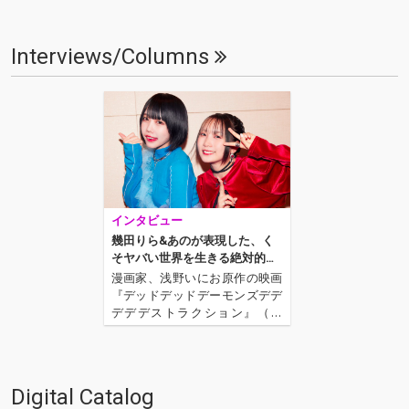
Interviews/Columns
インタビュー
幾田りら&あのが表現した、く
そヤバい世界を生きる絶対的な
ふたりの日常──映画『デデデ
漫画家、浅野いにお原作の映画
デ』について語る!
『デッドデッドデーモンズデデ
デデデストラクション』（通
称、『デデデデ』）が遂に公開
された。今作は、宇宙から襲来
した母艦が空に覆いかぶさる東
京で青春を謳歌する“門出”と“お
Digital Catalog
んたん”の姿を描いた物語。前章