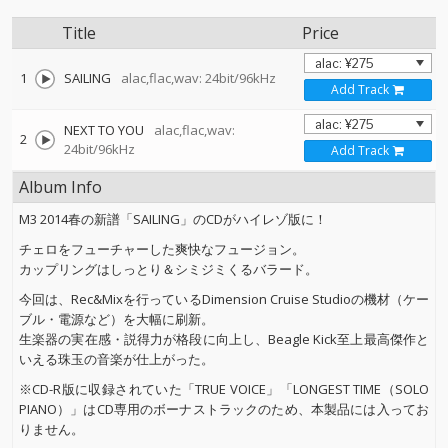
Title
Price
1
SAILING
alac,flac,wav: 24bit/96kHz
Add Track
NEXT TO YOU
alac,flac,wav:
2
24bit/96kHz
Add Track
Album Info
M3 2014春の新譜「SAILING」のCDがハイレゾ版に！
チェロをフューチャーした爽快なフュージョン。
カップリングはしっとり＆シミジミくるバラード。
今回は、Rec&Mixを行っているDimension Cruise Studioの機材（ケー
ブル・電源など）を大幅に刷新。
生楽器の実在感・説得力が格段に向上し、Beagle Kick至上最高傑作と
いえる珠玉の音楽が仕上がった。
※CD-R版に収録されていた「TRUE VOICE」「LONGEST TIME（SOLO
PIANO）」はCD専用のボーナストラックのため、本製品には入ってお
りません。