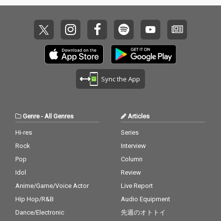
に優れ、力強くもエレ
なった。 スタジオ機材
ガントさを併せ持つ。
の性能を最大限に引き
スタジオ機材の性能を
出すため、ACOUSTIC
最大限に引き出すた
REVIVE製品を多数採
め、ACOUSTIC REVIVE
用。 その音は、エネル
製品を多数採用。 その
ギッシュかつ低歪み。
音は、エネルギッシュ
ありのままの楽器音を
かつ低歪み。ありのま
高い純度で克明に描き
Sync the App
まの楽器音を高い純度
出す。 All Composed
で克明に描き出す。
& Arranged by 和田貴
史^ Recording&Mixing
Engineer : 和田貴史^ N
Genre
-
All Genres
Articles
UENDO Operator : 川
崎良介^ Produced by
Hi-res
Series
橋爪徹^ 《参加ミュー
Rock
Interview
ジシャン》^ Vocal：Eu
reka Republic , 佐藤嘉
Pop
Column
風^ Saxophone：鈴木
Idol
Review
広志^ Guitar：和泉聡
Anime/Game/Voice Actor
Live Report
志^ Field Recording：E
ureka Republic^ Keyb
Hip Hop/R&B
Audio Equipment
oards & Programing：
Dance/Electronic
先週のオトトイ
和田貴史^