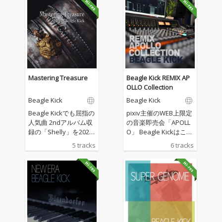
Mastering Treasure
Beagle Kick REMIX AP
OLLO Collection
Beagle Kick
Beagle Kick
Beagle Kickでも屈指の
pixiv主催のWEB上限定
人気曲 2ndアルバム収
の音楽即売会「APOLL
録の「Shelly」を2023
O」 Beagle Kickはこれ
年版としてリミック
までAPOLLO-A03、A0
5 tracks
6 tracks
ス！ 新たに生まれ変わ
5、A06、A07、A09、A
った和田貴史渾身の2m
10とリミックス版をリ
ixを、国内外4人のマス
リースしてきた。 これ
タリングエンジニアが
らは、長らくAPOLLO
マスタリング。 オーダ
のみの限定販売だった
ーは、「自らがベスト
が、ついに一般配信を
と思う音源に仕上げて
解禁！ ミニアルバムに
ほしい」この一点の
まとめるにあたって、