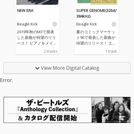
み。 リテイク、ディレ
和田貴史自らが新たに
クション、一切なし。
マスタリングを実施。
NEW ERA
SUPER GENOME(32bit/
マスタリングエンジニ
制作時期の異なる楽曲
384kHz)
ア1人1人の最適解が集
群を、一つの作品とし
Beagle Kick
Beagle Kick
結した宝箱のような1
て安心して聴けるよう
枚。 それが「Masterin
リファインされた。 生
2019年秋のM3で発表
夏のコミックマーケッ
g Treasure」 スタジオ
演奏にこだわり、作り
した新曲が待望のリリ
ト96で発表した新曲が
機材の性能を最大限に
たい音楽を高音質で届
ース！ ピアノをメイン
待望のリリース！ エレ
引き出すため、ACOUS
ける―― Beagle Kick
とした4ピースのジャ
クトロ？コンテポラリ
2 tracks
1 track
TIC REVIVE製品を多数
に貫かれるコンセプト
ズロック。エモーショ
ー？ジャズ？ Beagle K
採用。 その音は、エネ
は、リミックス版でも
ナルで疾走感のあるメ
ickが送る夏の新譜は、
ルギッシュかつ低歪
その熱を感じられるこ
インタイトルと、 Bea
摩訶不思議、これまで
View More Digital Catalog
み。圧倒的な鮮度の高
とだろう。 スタジオ機
gle Kick初のDSD録音と
に無かった新境地！ 38
さを実現し、ありのま
材の性能を最大限に引
なった弦楽四重奏「う
4kHz/32bit整数による
Error.
まの楽器音を克明に描
き出すため、ACOUSTI
たかた」のバンドアレ
楽曲制作をAXR4とNue
き出す。
C REVIVE製品を多数採
ンジバージョン。 ピア
ndo10を用いて敢行。
用。 その音は、エネル
ノ録音は、サウンドシ
録音からミックス、書
ギッシュかつ低歪み。
ティ世田谷にて実施。
き出しまでネイティブ
圧倒的な鮮度の高さを
世界三大ピアノのひと
32bit整数を保った音源
実現し、ありのままの
つ、ベーゼンドルファ
は極めて珍しく、世界
楽器音を克明に描き出
ーの290 Imperialを野
初とも言われている。
す。
崎洋一氏に演奏いただ
SUPER GENOMEは、ハ
いた。 その高貴で深み
イレゾの新たな扉を開
のある音色は、色彩感
くにピッタリの楽曲と