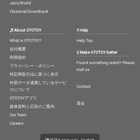
Jazz/World
Classical/Soundtrack
About OTOTOY
Help
What is OTOTOY?
Help Top
会社概要
Make OTOTOY better
利用規約
Found something weird? Please
プライバシー・ポリシー
mail us
特定商取引法に基づく表示
外部データ連携しているサービ
Contact
スについて
OTOTOYアプリ
退会
媒体資料と広告のご案内
Our Team
Careers
言語/Language - English