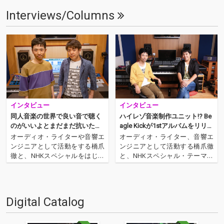
Interviews/Columns
インタビュー
インタビュー
同人音楽の世界で良い音で聴く
ハイレゾ音楽制作ユニット!? Be
のがいいよとまだまだ抗いたい
agle Kickが1stアルバムをリリー
──Beagle Kick、3年半ぶりのア
ス&インタヴュー
オーディオ・ライターや音響エ
オーディオ・ライター、音響エ
ルバムを語る
ンジニアとして活動をする橋爪
ンジニアとして活動する橋爪徹
徹と、NHKスペシャルをはじめ
と、NHKスペシャル・テーマ音
TVアニメ『七つの大罪』『テラ
楽、映画などの劇伴などを幅広
フォーマーズ リベンジ』の劇伴
く手がける作曲家、和田貴史に
などを手がける作曲家、和田貴
よる音楽ユニット、Beagle Kic
史。このふたりが自分たちの作
k。“ハイレゾ音楽制作ユニッ
Digital Catalog
りたい音楽を、高音質で届ける
ト”として活動する彼らの1stア
べく活動するハイレゾ音楽制…
ルバム『BRAN…