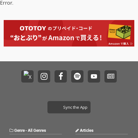
Error.
まの楽器音を克明に描
き出すため、ACOUSTI
たかた」のバンドアレ
楽曲制作をAXR4とNue
き出す。
C REVIVE製品を多数採
ンジバージョン。 ピア
ndo10を用いて敢行。
用。 その音は、エネル
ノ録音は、サウンドシ
録音からミックス、書
ギッシュかつ低歪み。
ティ世田谷にて実施。
き出しまでネイティブ
圧倒的な鮮度の高さを
世界三大ピアノのひと
32bit整数を保った音源
実現し、ありのままの
つ、ベーゼンドルファ
は極めて珍しく、世界
楽器音を克明に描き出
ーの290 Imperialを野
初とも言われている。
す。
崎洋一氏に演奏いただ
SUPER GENOMEは、ハ
いた。 その高貴で深み
イレゾの新たな扉を開
のある音色は、色彩感
くにピッタリの楽曲と
に優れ、力強くもエレ
なった。 スタジオ機材
ガントさを併せ持つ。
の性能を最大限に引き
スタジオ機材の性能を
出すため、ACOUSTIC
最大限に引き出すた
REVIVE製品を多数採
め、ACOUSTIC REVIVE
用。 その音は、エネル
製品を多数採用。 その
ギッシュかつ低歪み。
音は、エネルギッシュ
ありのままの楽器音を
かつ低歪み。ありのま
高い純度で克明に描き
Sync the App
まの楽器音を高い純度
出す。 All Composed
で克明に描き出す。
& Arranged by 和田貴
史^ Recording&Mixing
Engineer : 和田貴史^ N
Genre
-
All Genres
Articles
UENDO Operator : 川