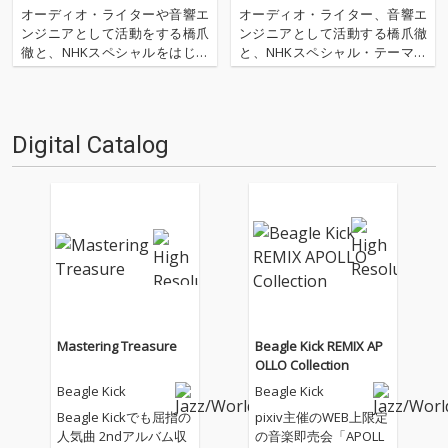
──Beagle Kick、3年半ぶりのア
ス&インタヴュー
オーディオ・ライターや音響エ
オーディオ・ライター、音響エ
ルバムを語る
ンジニアとして活動をする橋爪
ンジニアとして活動する橋爪徹
徹と、NHKスペシャルをはじめ
と、NHKスペシャル・テーマ音
TVアニメ『七つの大罪』『テラ
楽、映画などの劇伴などを幅広
フォーマーズ リベンジ』の劇伴
く手がける作曲家、和田貴史に
などを手がける作曲家、和田貴
よる音楽ユニット、Beagle Kic
史。このふたりが自分たちの作
k。“ハイレゾ音楽制作ユニッ
Digital Catalog
りたい音楽を、高音質で届ける
ト”として活動する彼らの1stア
べく活動するハイレゾ音楽制…
ルバム『BRAN…
Mastering Treasure
Beagle Kick REMIX AP
OLLO Collection
Beagle Kick
Beagle Kick
Beagle Kickでも屈指の
pixiv主催のWEB上限定
人気曲 2ndアルバム収
の音楽即売会「APOLL