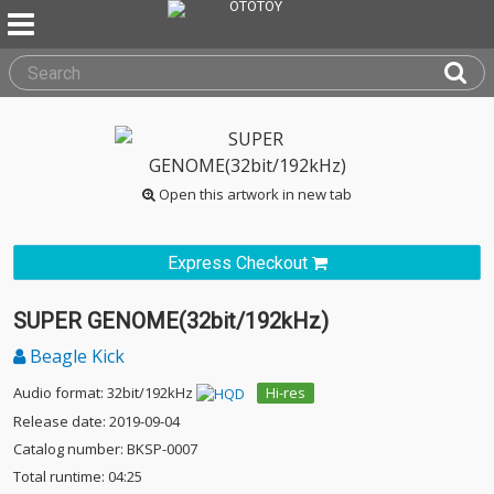
Open this artwork in new tab
Express Checkout
SUPER GENOME(32bit/192kHz)
Beagle Kick
Audio format: 32bit/192kHz
Hi-res
Release date: 2019-09-04
Catalog number: BKSP-0007
Total runtime: 04:25