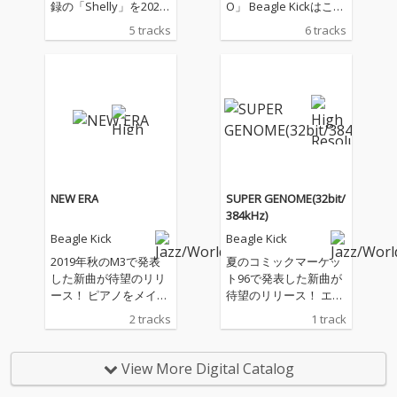
録の「Shelly」を2023
O」 Beagle Kickはこれ
年版としてリミック
までAPOLLO-A03、A0
5 tracks
6 tracks
ス！ 新たに生まれ変わ
5、A06、A07、A09、A
った和田貴史渾身の2m
10とリミックス版をリ
ixを、国内外4人のマス
リースしてきた。 これ
タリングエンジニアが
らは、長らくAPOLLO
マスタリング。 オーダ
のみの限定販売だった
ーは、「自らがベスト
が、ついに一般配信を
と思う音源に仕上げて
解禁！ ミニアルバムに
ほしい」この一点の
まとめるにあたって、
み。 リテイク、ディレ
和田貴史自らが新たに
クション、一切なし。
マスタリングを実施。
NEW ERA
SUPER GENOME(32bit/
マスタリングエンジニ
制作時期の異なる楽曲
384kHz)
ア1人1人の最適解が集
群を、一つの作品とし
Beagle Kick
Beagle Kick
結した宝箱のような1
て安心して聴けるよう
枚。 それが「Masterin
リファインされた。 生
2019年秋のM3で発表
夏のコミックマーケッ
g Treasure」 スタジオ
演奏にこだわり、作り
した新曲が待望のリリ
ト96で発表した新曲が
機材の性能を最大限に
たい音楽を高音質で届
ース！ ピアノをメイン
待望のリリース！ エレ
引き出すため、ACOUS
ける―― Beagle Kick
とした4ピースのジャ
クトロ？コンテポラリ
2 tracks
1 track
TIC REVIVE製品を多数
に貫かれるコンセプト
ズロック。エモーショ
ー？ジャズ？ Beagle K
採用。 その音は、エネ
は、リミックス版でも
ナルで疾走感のあるメ
ickが送る夏の新譜は、
ルギッシュかつ低歪
その熱を感じられるこ
インタイトルと、 Bea
摩訶不思議、これまで
View More Digital Catalog
み。圧倒的な鮮度の高
とだろう。 スタジオ機
gle Kick初のDSD録音と
に無かった新境地！ 38
さを実現し、ありのま
材の性能を最大限に引
なった弦楽四重奏「う
4kHz/32bit整数による