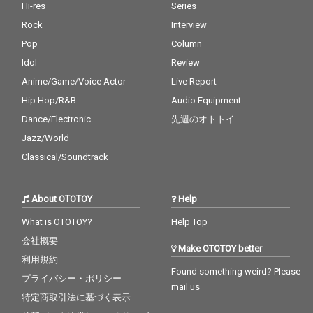
崎良介^ Produced by
Hi-res
Series
橋爪徹^ 《参加ミュー
Rock
Interview
ジシャン》^ Vocal：Eu
reka Republic , 佐藤嘉
Pop
Column
風^ Saxophone：鈴木
Idol
Review
広志^ Guitar：和泉聡
Anime/Game/Voice Actor
Live Report
志^ Field Recording：E
ureka Republic^ Keyb
Hip Hop/R&B
Audio Equipment
oards & Programing：
Dance/Electronic
先週のオトトイ
和田貴史^
Jazz/World
Classical/Soundtrack
About OTOTOY
Help
What is OTOTOY?
Help Top
会社概要
Make OTOTOY better
利用規約
Found something weird? Please
プライバシー・ポリシー
mail us
特定商取引法に基づく表示