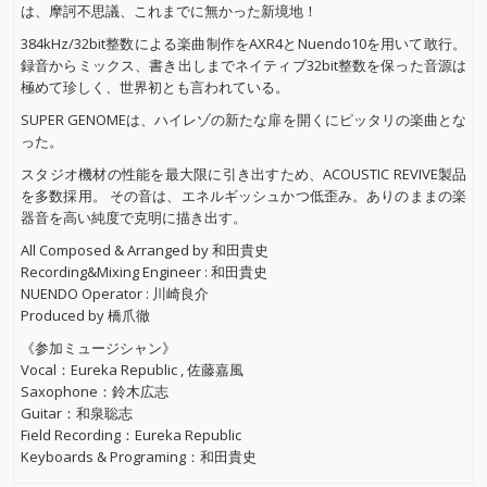
は、摩訶不思議、これまでに無かった新境地！
384kHz/32bit整数による楽曲制作をAXR4とNuendo10を用いて敢行。
録音からミックス、書き出しまでネイティブ32bit整数を保った音源は
極めて珍しく、世界初とも言われている。
SUPER GENOMEは、ハイレゾの新たな扉を開くにピッタリの楽曲とな
った。
スタジオ機材の性能を最大限に引き出すため、ACOUSTIC REVIVE製品
を多数採用。 その音は、エネルギッシュかつ低歪み。ありのままの楽
器音を高い純度で克明に描き出す。
All Composed & Arranged by 和田貴史
Recording&Mixing Engineer : 和田貴史
NUENDO Operator : 川崎良介
Produced by 橋爪徹
《参加ミュージシャン》
Vocal：Eureka Republic , 佐藤嘉風
Saxophone：鈴木広志
Guitar：和泉聡志
Field Recording：Eureka Republic
Keyboards & Programing：和田貴史