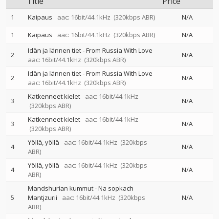
Title
Price
1
Kaipaus
aac: 16bit/44.1kHz
(320kbps ABR)
N/A
1
Kaipaus
aac: 16bit/44.1kHz
(320kbps ABR)
N/A
Idän ja lännen tiet - From Russia With Love
2
N/A
aac: 16bit/44.1kHz
(320kbps ABR)
Idän ja lännen tiet - From Russia With Love
2
N/A
aac: 16bit/44.1kHz
(320kbps ABR)
Katkenneet kielet
aac: 16bit/44.1kHz
3
N/A
(320kbps ABR)
Katkenneet kielet
aac: 16bit/44.1kHz
3
N/A
(320kbps ABR)
Yöllä, yöllä
aac: 16bit/44.1kHz
(320kbps
4
N/A
ABR)
Yöllä, yöllä
aac: 16bit/44.1kHz
(320kbps
4
N/A
ABR)
Mandshurian kummut - Na sopkach
5
Mantjzurii
aac: 16bit/44.1kHz
(320kbps
N/A
ABR)