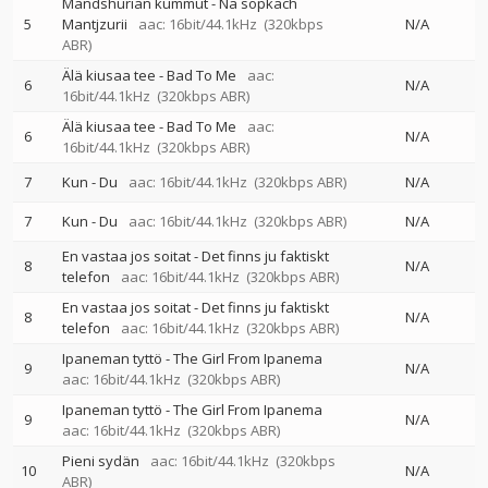
Mandshurian kummut - Na sopkach
5
Mantjzurii
aac: 16bit/44.1kHz
(320kbps
N/A
ABR)
Älä kiusaa tee - Bad To Me
aac:
6
N/A
16bit/44.1kHz
(320kbps ABR)
Älä kiusaa tee - Bad To Me
aac:
6
N/A
16bit/44.1kHz
(320kbps ABR)
7
Kun - Du
aac: 16bit/44.1kHz
(320kbps ABR)
N/A
7
Kun - Du
aac: 16bit/44.1kHz
(320kbps ABR)
N/A
En vastaa jos soitat - Det finns ju faktiskt
8
N/A
telefon
aac: 16bit/44.1kHz
(320kbps ABR)
En vastaa jos soitat - Det finns ju faktiskt
8
N/A
telefon
aac: 16bit/44.1kHz
(320kbps ABR)
Ipaneman tyttö - The Girl From Ipanema
9
N/A
aac: 16bit/44.1kHz
(320kbps ABR)
Ipaneman tyttö - The Girl From Ipanema
9
N/A
aac: 16bit/44.1kHz
(320kbps ABR)
Pieni sydän
aac: 16bit/44.1kHz
(320kbps
10
N/A
ABR)