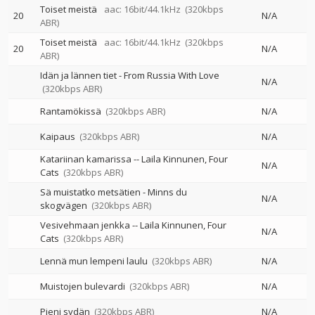
Toiset meistä
aac: 16bit/44.1kHz
(320kbps
20
N/A
ABR)
Toiset meistä
aac: 16bit/44.1kHz
(320kbps
20
N/A
ABR)
Idän ja lännen tiet - From Russia With Love
N/A
(320kbps ABR)
Rantamökissä
(320kbps ABR)
N/A
Kaipaus
(320kbps ABR)
N/A
Katariinan kamarissa
--
Laila Kinnunen
Four
N/A
Cats
(320kbps ABR)
Sä muistatko metsätien - Minns du
N/A
skogvägen
(320kbps ABR)
Vesivehmaan jenkka
--
Laila Kinnunen
Four
N/A
Cats
(320kbps ABR)
Lennä mun lempeni laulu
(320kbps ABR)
N/A
Muistojen bulevardi
(320kbps ABR)
N/A
Pieni sydän
(320kbps ABR)
N/A