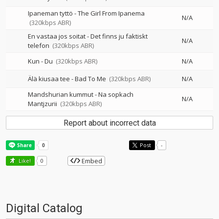
Ipaneman tyttö - The Girl From Ipanema
N/A
(320kbps ABR)
En vastaa jos soitat - Det finns ju faktiskt
N/A
telefon
(320kbps ABR)
Kun - Du
(320kbps ABR)
N/A
Älä kiusaa tee - Bad To Me
(320kbps ABR)
N/A
Mandshurian kummut - Na sopkach
N/A
Mantjzurii
(320kbps ABR)
Report about incorrect data
Post
-
Embed
Like!
0
Digital Catalog