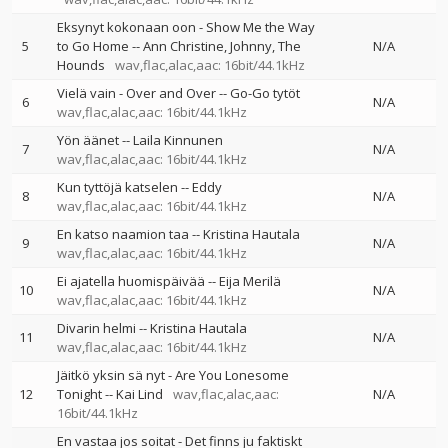
Eksynyt kokonaan oon - Show Me the Way
5
to Go Home
--
Ann Christine
Johnny
The
N/A
Hounds
wav,flac,alac,aac: 16bit/44.1kHz
Vielä vain - Over and Over
--
Go-Go tytöt
6
N/A
wav,flac,alac,aac: 16bit/44.1kHz
Yön äänet
--
Laila Kinnunen
7
N/A
wav,flac,alac,aac: 16bit/44.1kHz
Kun tyttöjä katselen
--
Eddy
8
N/A
wav,flac,alac,aac: 16bit/44.1kHz
En katso naamion taa
--
Kristina Hautala
9
N/A
wav,flac,alac,aac: 16bit/44.1kHz
Ei ajatella huomispäivää
--
Eija Merilä
10
N/A
wav,flac,alac,aac: 16bit/44.1kHz
Divarin helmi
--
Kristina Hautala
11
N/A
wav,flac,alac,aac: 16bit/44.1kHz
Jäitkö yksin sä nyt - Are You Lonesome
12
Tonight
--
Kai Lind
wav,flac,alac,aac:
N/A
16bit/44.1kHz
En vastaa jos soitat - Det finns ju faktiskt