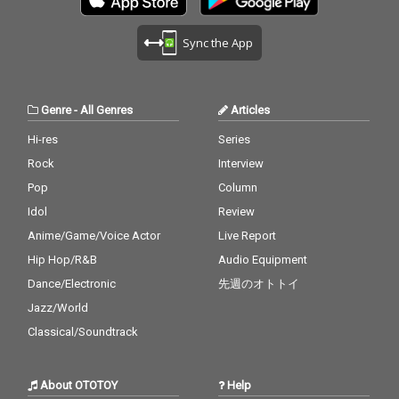
Sync the App
Genre
-
All Genres
Articles
Hi-res
Series
Rock
Interview
Pop
Column
Idol
Review
Anime/Game/Voice Actor
Live Report
Hip Hop/R&B
Audio Equipment
Dance/Electronic
先週のオトトイ
Jazz/World
Classical/Soundtrack
About OTOTOY
Help