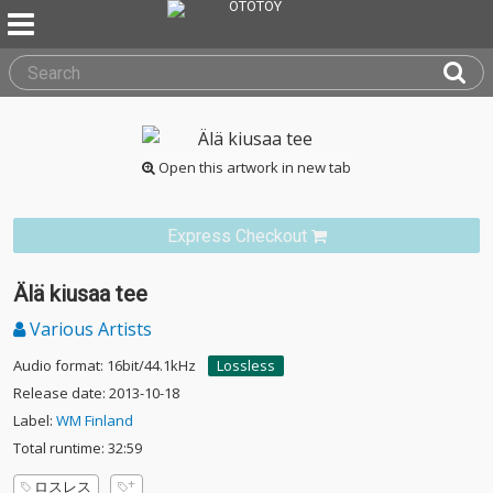
Open this artwork in new tab
Express Checkout
Älä kiusaa tee
Various Artists
Audio format: 16bit/44.1kHz
Lossless
Release date: 2013-10-18
Label:
WM Finland
Total runtime: 32:59
ロスレス