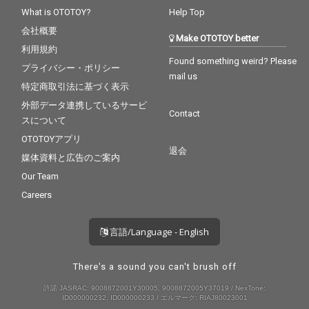
What is OTOTOY?
Help Top
会社概要
Make OTOTOY better
利用規約
Found something weird? Please
プライバシー・ポリシー
mail us
特定商取引法に基づく表示
外部データ連携しているサービ
Contact
スについて
OTOTOYアプリ
退会
媒体資料と広告のご案内
Our Team
Careers
言語/Language - English
There's a sound you can't brush off
許諾 JASRAC: 9008872001Y30005, 9008872005Y37019 / NexTone:
ID000000232, ID000000233 / エルマーク: RIAJ80023001