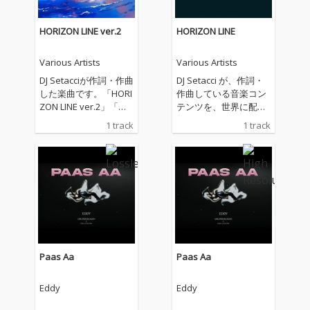
HORIZON LINE ver.2
HORIZON LINE
Various Artists
Various Artists
DJ Setacciが作詞・作曲
DJ Setacci が、作詞・
した楽曲です。「HORI
作曲している音楽コン
ZON LINE ver.2」「水
テンツを、世界に配信
平線の彼方へ ver.2」
しています。主なジャ
1 track
1 track
として、配信いたしま
ンルは、House、R&
す。海、大河、大空、
B、Soul、Popなどに
そこに生きる鳥や魚な
なります。
どの生き物、自然や環
境とともに生きること
の大切さに、想いを込
めて創りました。
Paas Aa
Paas Aa
Eddy
Eddy