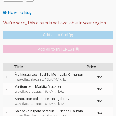
How To Buy
Add all to Cart
Add all to INTEREST
Title
Price
Älä kiusaa tee - Bad To Me
--
Laila Kinnunen
1
N/A
wav,flac,alac,aac: 16bit/44.1kHz
Vartiomies
--
Markita Mattson
2
N/A
wav,flac,alac,aac: 16bit/44.1kHz
Sanoit liian paljon - Felicia
--
Johnny
3
N/A
wav,flac,alac,aac: 16bit/44.1kHz
Sä oot vain työtä räätälin
--
Kristina Hautala
4
N/A
wav,flac,alac,aac: 16bit/44.1kHz