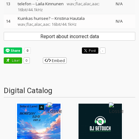
13
telefon
--
Laila Kinnunen
wav,flac,alac,aac:
N/A
16bit/44.1kHz
Kuinkas hurisee?
--
Kristina Hautala
14
N/A
wav,flac,alac,aac: 16bit/44.1kHz
Report about incorrect data
Post
-
Embed
Like!
0
Digital Catalog