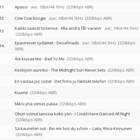
11
Apassi
aac: 16bit/44.1kHz
(320kbps ABR)
12
Cow Cow Boogie
aac: 16bit/44.1kHz
(320kbps ABR)
Kaikki saavat toisensa - Alla andra får varann
aac: 16bit/44.1kHz
13
(320kbps ABR)
Epävireiset sydämet - Desafinado
aac: 16bit/44.1kHz
(320kbps
14
ABR)
Älä kiusaa tee - Bad To Me
(320kbps ABR)
Keskiyön aurinko - The Midnight Sun Never Sets
(320kbps ABR)
En vastaa jos soitat - Det finns ju faktiskt telefon
(320kbps ABR)
Kuume
(320kbps ABR)
Miksi yhä silmäs palaa
(320kbps ABR)
Olisin voinut tanssia koko yön - I Could Have Danced All Night
(320kbps ABR)
Sä kaunehin oot - Bei mir bist du schön
--
Laila
Ritva Kinnunen
(320kbps ABR)