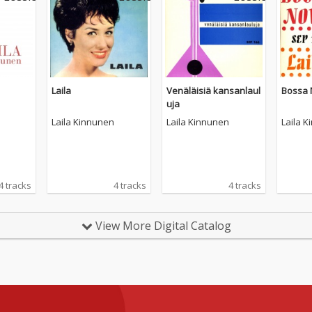
Laila
Venäläisiä kansanlaul
Bossa 
uja
Laila Kinnunen
Laila Kinnunen
Laila 
4 tracks
4 tracks
4 tracks
View More Digital Catalog