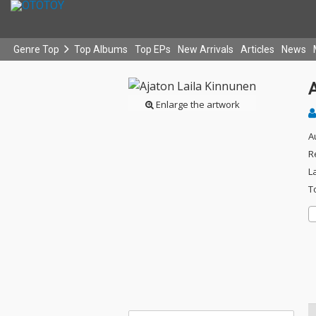
Genre Top
Top Albums
Top EPs
New Arrivals
Articles
News
Enlarge the artwork
A
R
L
T