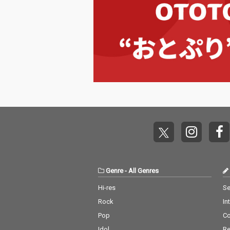
Genre
-
All Genres
Hi-res
Se
Rock
In
Pop
C
Idol
Re