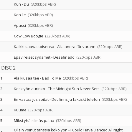
Kun - Du
(320kbps ABR)
Ken lie
(320kbps ABR)
Apassi
(320kbps ABR)
Cow Cow Boogie
(320kbps ABR)
Kaikki saavat toisensa - Alla andra får varann
(320kbps ABR)
Epävireiset sydämet - Desafinado
(320kbps ABR)
DISC 2
1
Älä kiusaa tee - Bad To Me
(320kbps ABR)
2
Keskiyön aurinko - The Midnight Sun Never Sets
(320kbps ABR)
3
En vastaa jos soitat - Det finns ju faktiskt telefon
(320kbps ABR)
4
Kuume
(320kbps ABR)
5
Miksi yhä silmäs palaa
(320kbps ABR)
Olisin voinut tanssia koko yön - I Could Have Danced All Night