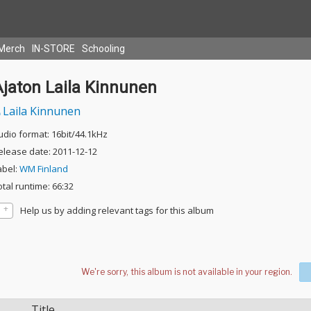
Merch
IN-STORE
Schooling
Ajaton Laila Kinnunen
Laila Kinnunen
udio format: 16bit/44.1kHz
elease date: 2011-12-12
abel:
WM Finland
otal runtime: 66:32
Help us by adding relevant tags for this album
Title