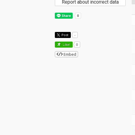
Report about incorrect data
Post
-
Like!
0
Embed