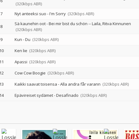
6
(320kbps ABR)
7
Nyt anteeksi suo - I'm Sorry
(320kbps ABR)
Sä kaunehin oot - Bei mir bist du schön
--
Laila
Ritva Kinnunen
8
(320kbps ABR)
9
Kun - Du
(320kbps ABR)
10
Ken lie
(320kbps ABR)
11
Apassi
(320kbps ABR)
12
Cow Cow Boogie
(320kbps ABR)
13
Kaikki saavat toisensa - Alla andra får varann
(320kbps ABR)
14
Epävireiset sydämet - Desafinado
(320kbps ABR)