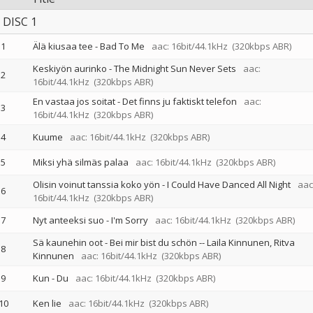
DISC 1
1
Älä kiusaa tee - Bad To Me
aac: 16bit/44.1kHz
(320kbps ABR)
Keskiyön aurinko - The Midnight Sun Never Sets
aac:
2
16bit/44.1kHz
(320kbps ABR)
En vastaa jos soitat - Det finns ju faktiskt telefon
aac:
3
16bit/44.1kHz
(320kbps ABR)
4
Kuume
aac: 16bit/44.1kHz
(320kbps ABR)
5
Miksi yhä silmäs palaa
aac: 16bit/44.1kHz
(320kbps ABR)
Olisin voinut tanssia koko yön - I Could Have Danced All Night
aac
6
16bit/44.1kHz
(320kbps ABR)
7
Nyt anteeksi suo - I'm Sorry
aac: 16bit/44.1kHz
(320kbps ABR)
Sä kaunehin oot - Bei mir bist du schön
--
Laila Kinnunen
Ritva
8
Kinnunen
aac: 16bit/44.1kHz
(320kbps ABR)
9
Kun - Du
aac: 16bit/44.1kHz
(320kbps ABR)
10
Ken lie
aac: 16bit/44.1kHz
(320kbps ABR)