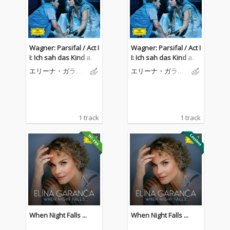
Wagner: Parsifal / Act I
Wagner: Parsifal / Act I
I: Ich sah das Kind an
I: Ich sah das Kind an
seiner Mutter Brust (Li
seiner Mutter Brust (Li
エリーナ・ガラン
エリーナ・ガラン
ve)
ve)
チャ
チャ
1 track
1 track
When Night Falls ...
When Night Falls ...