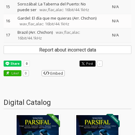
Sorozábal: La Taberna del Puerto: No
15
N/A
puede ser
wav,flac,alac: 16bit/44.1kHz
Gardel: El día que me quieras (Arr. Chichon)
16
N/A
wav,flac,alac: 16bit/44.1kHz
Brazil (Arr. Chichon)
wav,flac,alac:
17
N/A
16bit/44.1kHz
Report about incorrect data
Post
-
Embed
Like!
0
Digital Catalog