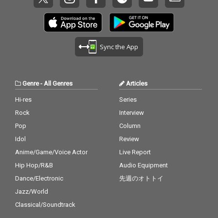
Sync the App
Genre
-
All Genres
Articles
Hi-res
Series
Rock
Interview
Pop
Column
Idol
Review
Anime/Game/Voice Actor
Live Report
Hip Hop/R&B
Audio Equipment
Dance/Electronic
先週のオトトイ
Jazz/World
Classical/Soundtrack