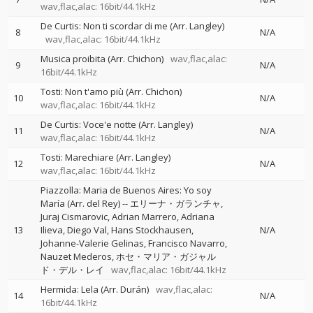
wav,flac,alac: 16bit/44.1kHz
De Curtis: Non ti scordar di me (Arr. Langley)
8
N/A
wav,flac,alac: 16bit/44.1kHz
Musica proibita (Arr. Chichon)
wav,flac,alac:
9
N/A
16bit/44.1kHz
Tosti: Non t'amo più (Arr. Chichon)
10
N/A
wav,flac,alac: 16bit/44.1kHz
De Curtis: Voce'e notte (Arr. Langley)
11
N/A
wav,flac,alac: 16bit/44.1kHz
Tosti: Marechiare (Arr. Langley)
12
N/A
wav,flac,alac: 16bit/44.1kHz
Piazzolla: Maria de Buenos Aires: Yo soy
María (Arr. del Rey)
--
エリーナ・ガランチャ
Juraj Cismarovic
Adrian Marrero
Adriana
13
Ilieva
Diego Val
Hans Stockhausen
N/A
Johanne-Valerie Gelinas
Francisco Navarro
Nauzet Mederos
ホセ・マリア・ガジャル
ド・デル・レイ
wav,flac,alac: 16bit/44.1kHz
Hermida: Lela (Arr. Durán)
wav,flac,alac:
14
N/A
16bit/44.1kHz