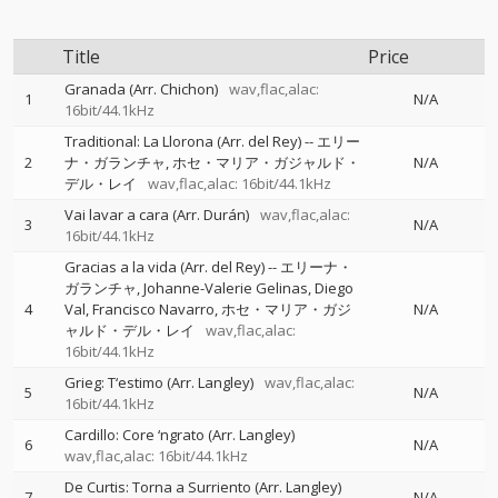
Title
Price
Granada (Arr. Chichon)
wav,flac,alac:
1
N/A
16bit/44.1kHz
Traditional: La Llorona (Arr. del Rey)
--
エリー
2
ナ・ガランチャ
ホセ・マリア・ガジャルド・
N/A
デル・レイ
wav,flac,alac: 16bit/44.1kHz
Vai lavar a cara (Arr. Durán)
wav,flac,alac:
3
N/A
16bit/44.1kHz
Gracias a la vida (Arr. del Rey)
--
エリーナ・
ガランチャ
Johanne-Valerie Gelinas
Diego
4
Val
Francisco Navarro
ホセ・マリア・ガジ
N/A
ャルド・デル・レイ
wav,flac,alac:
16bit/44.1kHz
Grieg: T‘estimo (Arr. Langley)
wav,flac,alac:
5
N/A
16bit/44.1kHz
Cardillo: Core ‘ngrato (Arr. Langley)
6
N/A
wav,flac,alac: 16bit/44.1kHz
De Curtis: Torna a Surriento (Arr. Langley)
7
N/A