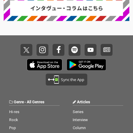
Sync the App
Genre
-
All Genres
Articles
Hi-res
Series
Rock
Interview
Pop
Column