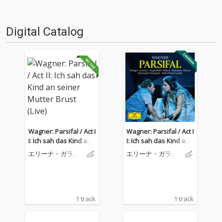
Digital Catalog
Wagner: Parsifal / Act I
Wagner: Parsifal / Act I
I: Ich sah das Kind an
I: Ich sah das Kind an
seiner Mutter Brust (Li
seiner Mutter Brust (Li
エリーナ・ガラン
エリーナ・ガラン
ve)
ve)
チャ
チャ
1 track
1 track