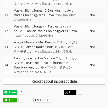
ク・チチョン
wav,flac,alac: 24bit/96kHz
Vasks: Silent Songs - 2. Dusi dusi
--
Latvian
11
Radio Choir
Sigvards Klava
wav,flac,alac:
N/A
24bit/96kHz
Vasks: Silent Songs - 4. Paldies tev vela
12
saule
--
Latvian Radio Choir
Sigvards Klava
N/A
wav,flac,alac: 24bit/96kHz
Allegri: Miserere Mei, Deus
--
エリーナ・ガラ
13
ンチャ
Latvian Radio Choir
カレル・マー
N/A
ク・チチョン
wav,flac,alac: 24bit/96kHz
Caccini, Vavilov: Ave Maria
--
エリーナ・ガラ
ンチャ
Deutsche Radio Philharmonie
14
N/A
Saarbrucken
カレル・マーク・チチョン
wav,flac,alac: 24bit/96kHz
Report about incorrect data
Post
-
Embed
Like!
0