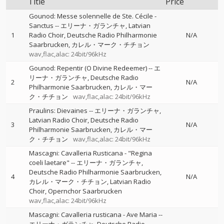
Title
Price
Gounod: Messe solennelle de Ste. Cécile -
Sanctus
--
エリーナ・ガランチャ
Latvian
1
Radio Choir
Deutsche Radio Philharmonie
N/A
Saarbrucken
カレル・マーク・チチョン
wav,flac,alac: 24bit/96kHz
Gounod: Repentir (O Divine Redeemer)
--
エ
リーナ・ガランチャ
Deutsche Radio
2
N/A
Philharmonie Saarbrucken
カレル・マー
ク・チチョン
wav,flac,alac: 24bit/96kHz
Praulins: Dievaines
--
エリーナ・ガランチャ
Latvian Radio Choir
Deutsche Radio
3
N/A
Philharmonie Saarbrucken
カレル・マー
ク・チチョン
wav,flac,alac: 24bit/96kHz
Mascagni: Cavalleria Rusticana - "Regina
coeli laetare"
--
エリーナ・ガランチャ
Deutsche Radio Philharmonie Saarbrucken
4
N/A
カレル・マーク・チチョン
Latvian Radio
Choir
Opernchor Saarbrucken
wav,flac,alac: 24bit/96kHz
Mascagni: Cavalleria rusticana - Ave Maria
--