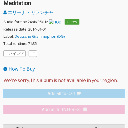
Meditation
エリーナ・ガランチャ
Audio format: 24bit/96kHz
Hi-res
Release date: 2014-01-01
Label:
Deutsche Grammophon (DG)
Total runtime: 71:35
ハイレゾ
How To Buy
Add all to Cart
Add all to INTEREST