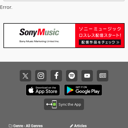
Error.
Sync the App
Genre
-
All Genres
Articles