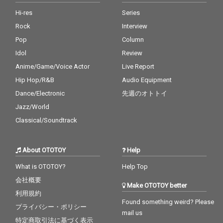
Hi-res
Series
Rock
Interview
Pop
Column
Idol
Review
Anime/Game/Voice Actor
Live Report
Hip Hop/R&B
Audio Equipment
Dance/Electronic
先週のオトトイ
Jazz/World
Classical/Soundtrack
About OTOTOY
Help
What is OTOTOY?
Help Top
会社概要
Make OTOTOY better
利用規約
Found something weird? Please
プライバシー・ポリシー
mail us
特定商取引法に基づく表示