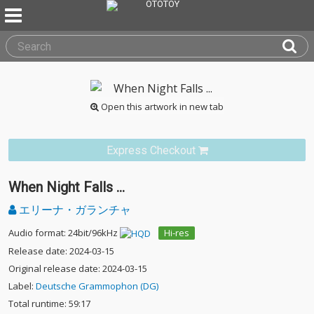
Open this artwork in new tab
Express Checkout
When Night Falls ...
エリーナ・ガランチャ
Audio format: 24bit/96kHz
Hi-res
Release date: 2024-03-15
Original release date: 2024-03-15
Label:
Deutsche Grammophon (DG)
Total runtime: 59:17