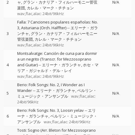
2
ャ
グラン・カナリア・フィルハーモニー管弦
N/A
楽団
カレル・マーク・チチョン
wav,flac,alac: 24bit/96kHz
Falla: 7 Canciones populares españolas: No.
3, Asturiana (Orch. Halffter)
--
エリーナ・ガラ
3
ンチャ
グラン・カナリア・フィルハーモニー
N/A
管弦楽団
カレル・マーク・チチョン
wav,flac,alac: 24bit/96kHz
Montsalvatge: Canción de cuna para dormir
a un negrito (Transcr. for Mezzosoprano
4
and Guitar)
--
エリーナ・ガランチャ
ホセ・マ
N/A
リア・ガジャルド・デル・レイ
wav,flac,alac: 24bit/96kHz
Berio: Folk Songs: No. 2, I Wonder as I
Wander
--
エリーナ・ガランチャ
ベルリン・
5
N/A
ミュージック・アンサンブル
wav,flac,alac:
24bit/96kHz
Berio: Folk Songs: No. 3, Loosin yelav
--
エリ
6
ーナ・ガランチャ
ベルリン・ミュージック・
N/A
アンサンブル
wav,flac,alac: 24bit/96kHz
Tosti: Sogno (Arr. Bleton for Mezzosoprano