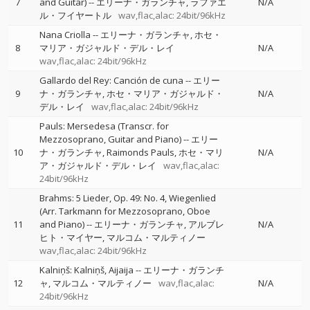
7
and Guitar)
--
エリーナ・ガランチャ
ラファエ
N/A
ル・フイヤートル
wav,flac,alac: 24bit/96kHz
Nana Criolla
--
エリーナ・ガランチャ
ホセ・
8
マリア・ガジャルド・デル・レイ
N/A
wav,flac,alac: 24bit/96kHz
Gallardo del Rey: Canción de cuna
--
エリー
9
ナ・ガランチャ
ホセ・マリア・ガジャルド・
N/A
デル・レイ
wav,flac,alac: 24bit/96kHz
Pauls: Mersedesa (Transcr. for
Mezzosoprano, Guitar and Piano)
--
エリー
10
ナ・ガランチャ
Raimonds Pauls
ホセ・マリ
N/A
ア・ガジャルド・デル・レイ
wav,flac,alac:
24bit/96kHz
Brahms: 5 Lieder, Op. 49: No. 4, Wiegenlied
(Arr. Tarkmann for Mezzosoprano, Oboe
11
and Piano)
--
エリーナ・ガランチャ
アルブレ
N/A
ヒト・マイヤー
マルコム・マルティノー
wav,flac,alac: 24bit/96kHz
Kalniņš: Kalniņš, Aijaija
--
エリーナ・ガランチ
12
ャ
マルコム・マルティノー
wav,flac,alac:
N/A
24bit/96kHz