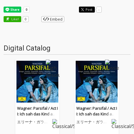
Post
-
Embed
Like!
0
Digital Catalog
Wagner: Parsifal / Act I
Wagner: Parsifal / Act I
I: Ich sah das Kind an
I: Ich sah das Kind an
seiner Mutter Brust (Li
seiner Mutter Brust (Li
エリーナ・ガラン
エリーナ・ガラン
ve)
ve)
チャ
チャ