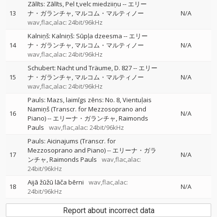
Zālīts: Zālīts, Pel t,velc miedziiņu
--
エリー
13
ナ・ガランチャ
マルコム・マルティノー
N/A
wav,flac,alac: 24bit/96kHz
Kalniņš: Kalniņš: Sūpļa dzeesma
--
エリー
14
ナ・ガランチャ
マルコム・マルティノー
N/A
wav,flac,alac: 24bit/96kHz
Schubert: Nacht und Träume, D. 827
--
エリー
15
ナ・ガランチャ
マルコム・マルティノー
N/A
wav,flac,alac: 24bit/96kHz
Pauls: Mazs, laimīgs zēns: No. 8, Vientuļais
Namiņš (Transcr. for Mezzosoprano and
16
N/A
Piano)
--
エリーナ・ガランチャ
Raimonds
Pauls
wav,flac,alac: 24bit/96kHz
Pauls: Aicinajums (Transcr. for
Mezzosoprano and Piano)
--
エリーナ・ガラ
17
N/A
ンチャ
Raimonds Pauls
wav,flac,alac:
24bit/96kHz
Aijā žūžū lāča bērni
wav,flac,alac:
18
N/A
24bit/96kHz
Report about incorrect data