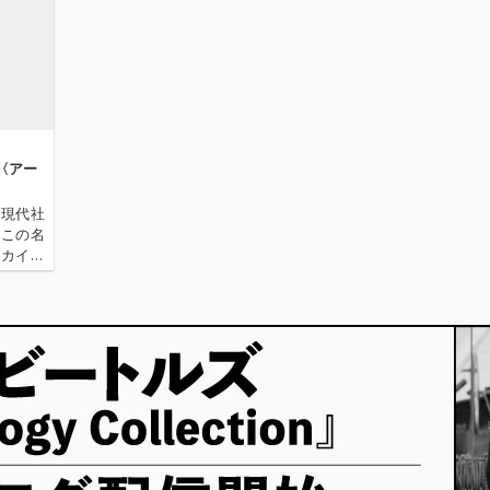
後
ダか
堀込高
センス
タイト
プ。さ
ーとし
V6へ提供
」、20
〈アー
ルマスタ
提供し
の現代社
美が歌
、この名
feat.
ーカイ奉
録。い
〈アーカ
タイト
源 2.
、ビー
の楽曲
配信曲
ャケッ
ャー・
ー安藤
を、大
イン。