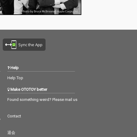
Sync the App
Help
Help Top
Make OTOTOY better
Found something weird? Please mail us
Contact
つ
退会