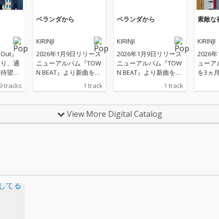
ベランダから
ベランダから
素敵な
KIRINJI
KIRINJI
KIRINJI
 Out』
2026年1月9日リリース
2026年1月9日リリース
2026
ぶり、通
ニューアルバム『TOW
ニューアルバム『TOW
ューア
る待望の
N BEAT』より新曲を3
N BEAT』より新曲を3
を3ヵ
TOWN
ヵ月連続先行配信！第
ヵ月連続先行配信！第
信！ 
9 tracks
1 track
1 track
は、今年
三弾となる楽曲「ベラ
三弾となる楽曲「ベラ
「素敵な
た「歌
ンダから」は、堀込高
ンダから」は、堀込高
年にV
mixに
樹の豊かで温かみのあ
樹の豊かで温かみのあ
のセル
View More Digital Catalog
、提供
るボーカルが印象的
るボーカルが印象的
ージシ
ー2曲
な、KIRINJIとしては初
な、KIRINJIとしては初
KIRI
曲入
となる和の趣を感じさ
となる和の趣を感じさ
でお馴
には、
せるメロディのナンバ
せるメロディのナンバ
ey)、
日に先行
ー。冨田恵一編曲のス
ー。冨田恵一編曲のス
えて、山
呼んで
トリングス&ウッドウ
トリングス&ウッドウ
倉真司(P
ンサー
ィンズと宮川剛の多彩
ィンズと宮川剛の多彩
品初参
美」に加
なリズムアンサンブル
なリズムアンサンブル
でグル
週
による流麗なサウンド
による流麗なサウンド
プロッ
ush! fl
にも注目！
にも注目！
上がっ
ートの練