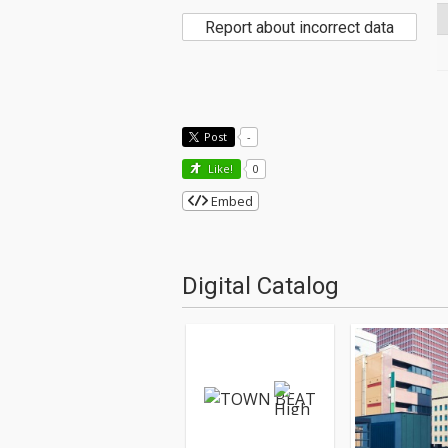
Report about incorrect data
Post
-
Like!
0
Embed
Digital Catalog