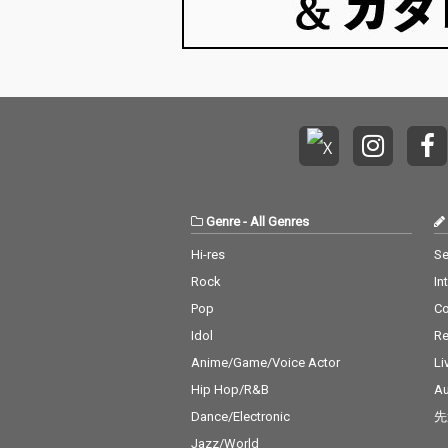
Genre
-
All Genres
Hi-res
Se
Rock
In
Pop
C
Idol
Re
Anime/Game/Voice Actor
Li
Hip Hop/R&B
Au
Dance/Electronic
先
Jazz/World