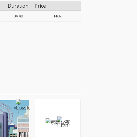
Duration
Price
04:40
N/A