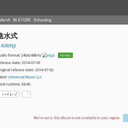
Merch
IN-STORE
Schooling
進水式
KIRINJI
udio format: 24bit/48kHz
Hi-res
elease date: 2014-07-09
riginal release date: 2014-07-02
abel:
Universal Music LLC
otal runtime: 04:40
ハイレゾ