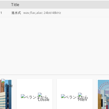
Title
1
進水式
wav,flac,alac: 24bit/48kHz