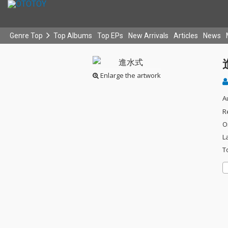
Genre Top
Top Albums
Top EPs
New Arrivals
Articles
News
Enlarge the artwork
A
R
O
L
T