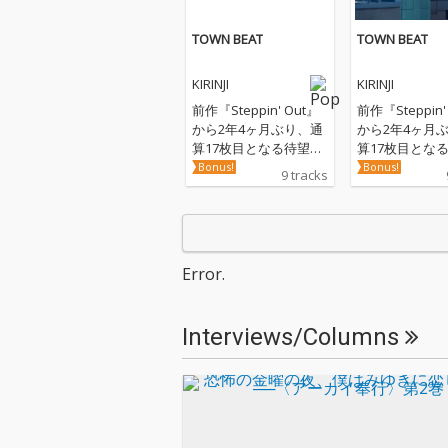
TOWN BEAT
TOWN BEAT
KIRINJI
KIRINJI
前作『Steppin' Out』
前作『Steppin'
から2年4ヶ月ぶり、通
から2年4ヶ月
算17枚目となる待望の
算17枚目とな
新作アルバム『TOWN
新作アルバム『
Bonus!
Bonus!
9 tracks
BEAT』。本作は、今年
BEAT』。本作
3月に配信された「歌
3月に配信され
とギター」のRemixに
とギター」のRe
加え、新曲6曲、提供
加え、新曲6曲
曲のセルフカバー2曲
曲のセルフカバ
Error.
を収録した全9曲入
を収録した全9
り。注目の新曲には、
り。注目の新曲
すでに10月31日に先行
すでに10月31
Interviews/Columns
配信され話題を呼んで
配信され話題を
いる「ルームダンサー
いる「ルームダ
feat. 小田朋美」に加
feat. 小田朋
え、「気になる週
え、「気になる
末」、「flush! flush! fl
末」、「flush! fl
ush!」、「デートの練
ush!」、「デ