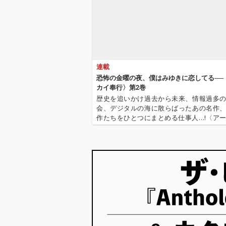
習」、「反省と後
習」、「反省と
悔」、「ベランダか
悔」、「ベラン
ら」といった、堀込高
ら」といった、
樹のユニークなセンス
樹のユニークな
が光る印象的なタイト
が光る印象的な
ルがラインナップ。さ
ルがラインナッ
らにセルフカバーとし
らにセルフカバ
連載
て、2021年にV6へ提供
て、2021年に
した「素敵な夜」、20
した「素敵な夜
恐怖の金曜の夜、僕はみゆきに恋してる──
17年にアイドルマスタ
17年にアイド
カイ奉行〉第2巻
ー・シリーズへ提供し
ー・シリーズへ
歴史を追いかけ過去から未来、情報過多
た楽曲を小田朋美が歌
た楽曲を小田朋
会、デジタルの海に散らばったあの名作
う「LEMONADE feat.
う「LEMONADE 
作たちをひとつにまとめる仕事人…!〈ア
小田朋美」を収録。い
小田朋美」を収
行〉が今日もデジタルの乱世を治める…!'''
ずれもアルバムタイト
ずれもアルバム
イ奉行〉とは…'''1.過去作の最新リマスター音
ルにふさわしく、ビー
ルにふさわしく
これまで未配信…
トが効いた珠玉の楽曲
トが効いた珠玉
が揃った。先行配信曲
が揃った。先行
とアルバムのジャケッ
とアルバムのジ
トは、レタッチャー・
トは、レタッチ
フォトグラファー安藤
フォトグラファ
瑠美による作品を、大
瑠美による作品
島依提亜がデザイン。
島依提亜がデザ