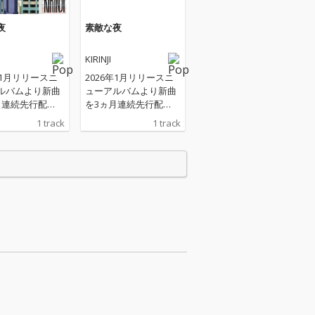
夜
素敵な夜
KIRINJI
年1月リリースニ
2026年1月リリースニ
ルバムより新曲
ューアルバムより新曲
月連続先行配
を3ヵ月連続先行配
第二弾となる楽曲
信！ 第二弾となる楽曲
1 track
1 track
夜」は、2021
「素敵な夜」は、2021
6へ提供した楽曲
年にV6へ提供した楽曲
フカバー。ミュ
のセルフカバー。ミュ
ャンに、近年の
ージシャンに、近年の
NJIライブサポート
KIRINJIライブサポート
染みの宮川純(K
でお馴染みの宮川純(K
伊吹文裕(Dr)に加
ey)、伊吹文裕(Dr)に加
本連(Ba)、朝
えて、山本連(Ba)、朝
erc)がKIRINJI作
倉真司(Perc)がKIRINJI作
加。ファンキー
品初参加。ファンキー
ーヴィーなポッ
でグルーヴィーなポッ
クサウンドに仕
プロックサウンドに仕
ている。
上がっている。