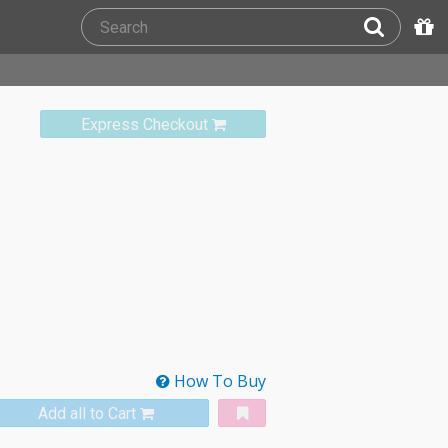
Express Checkout
How To Buy
Add all to Cart