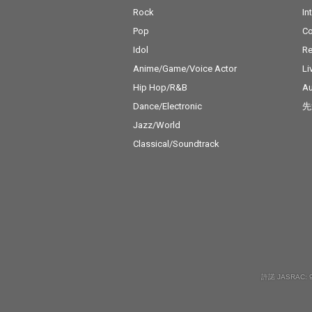
Rock
In
Pop
C
Idol
Re
Anime/Game/Voice Actor
Li
Hip Hop/R&B
Au
Dance/Electronic
先
Jazz/World
Classical/Soundtrack
許諾 JASRAC: 9