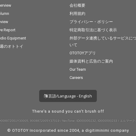
terview
会社概要
olumn
利用規約
view
プライバシー・ポリシー
ve Report
特定商取引法に基づく表示
dio Equipment
外部データ連携しているサービスに
いて
週のオトトイ
OTOTOYアプリ
媒体資料と広告のご案内
Our Team
Careers
言語/Language - English
There's a sound you can't brush off
008872001Y30005, 9008872005Y37019 / NexTone: ID000000232, ID000000233 / エルマーク:
© OTOTOY Incorporated since 2004, a
digitiminimi
company