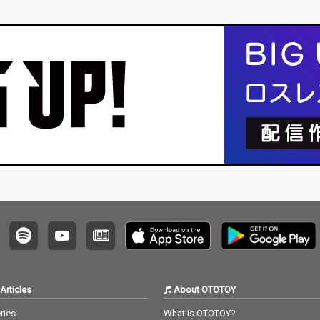
タイト
源 2.
、ビー
の楽曲
配信曲
ャケッ
ャー・
ー安藤
を、大
イン。
Articles
About OTOTOY
ries
What is OTOTOY?