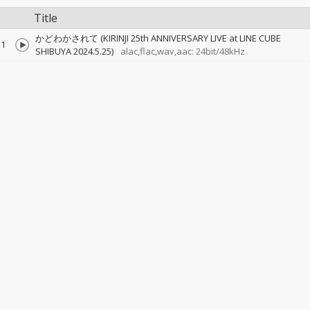
Title
かどわかされて (KIRINJI 25th ANNIVERSARY LIVE at LINE CUBE
1
SHIBUYA 2024.5.25)
alac,flac,wav,aac: 24bit/48kHz