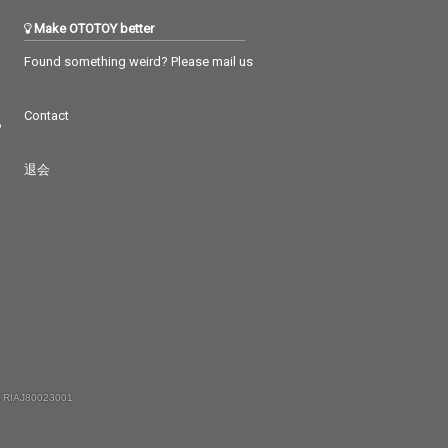
Make OTOTOY better
Found something weird? Please mail us
Contact
つ
退会
 RIAJ80023001