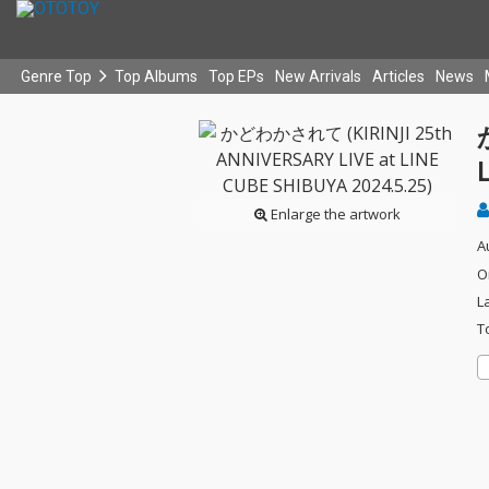
Genre Top
Top Albums
Top EPs
New Arrivals
Articles
News
Enlarge the artwork
A
O
L
T