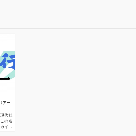
曲入
となる和の趣を感じさ
となる和の趣を感じさ
でお馴
には、
せるメロディのナンバ
せるメロディのナンバ
ey)、
日に先行
ー。冨田恵一編曲のス
ー。冨田恵一編曲のス
えて、山
呼んで
トリングス&ウッドウ
トリングス&ウッドウ
倉真司(P
ンサー
ィンズと宮川剛の多彩
ィンズと宮川剛の多彩
品初参
美」に加
なリズムアンサンブル
なリズムアンサンブル
でグル
週
による流麗なサウンド
による流麗なサウンド
プロッ
ush! fl
にも注目！
にも注目！
上がっ
ートの練
後
ダか
堀込高
センス
タイト
プ。さ
ーとし
V6へ提供
」、20
〈アー
ルマスタ
提供し
の現代社
美が歌
、この名
feat.
ーカイ奉
録。い
〈アーカ