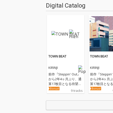
Digital Catalog
TOWN BEAT
TOWN BEAT
KIRINJI
KIRINJI
前作『Steppin' Out』
前作『Steppin'
から2年4ヶ月ぶり、通
から2年4ヶ月
算17枚目となる待望の
算17枚目とな
新作アルバム『TOWN
新作アルバム『
Bonus!
Bonus!
9 tracks
BEAT』。本作は、今年
BEAT』。本作
3月に配信された「歌
3月に配信され
とギター」のRemixに
とギター」のRe
加え、新曲6曲、提供
加え、新曲6曲
曲のセルフカバー2曲
曲のセルフカバ