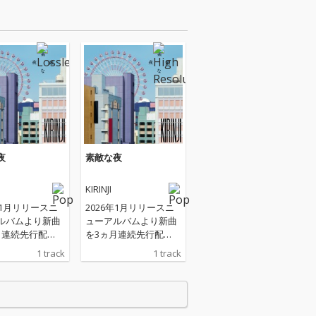
夜
素敵な夜
KIRINJI
年1月リリースニ
2026年1月リリースニ
ルバムより新曲
ューアルバムより新曲
月連続先行配
を3ヵ月連続先行配
第二弾となる楽曲
信！ 第二弾となる楽曲
1 track
1 track
夜」は、2021
「素敵な夜」は、2021
6へ提供した楽曲
年にV6へ提供した楽曲
フカバー。ミュ
のセルフカバー。ミュ
ャンに、近年の
ージシャンに、近年の
NJIライブサポート
KIRINJIライブサポート