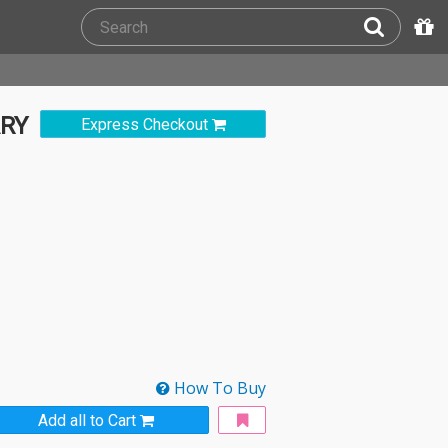
RY
Express Checkout
How To Buy
Add all to Cart