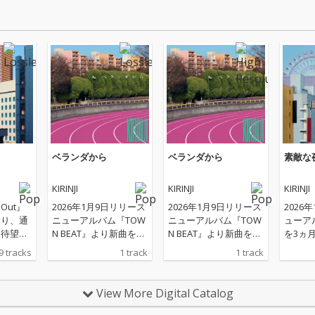
ベランダから
ベランダから
素敵な
KIRINJI
KIRINJI
KIRINJI
 Out』
2026年1月9日リリース
2026年1月9日リリース
2026
ぶり、通
ニューアルバム『TOW
ニューアルバム『TOW
ューア
る待望の
N BEAT』より新曲を3
N BEAT』より新曲を3
を3ヵ
TOWN
ヵ月連続先行配信！第
ヵ月連続先行配信！第
信！ 
9 tracks
1 track
1 track
は、今年
三弾となる楽曲「ベラ
三弾となる楽曲「ベラ
「素敵な
た「歌
ンダから」は、堀込高
ンダから」は、堀込高
年にV
mixに
樹の豊かで温かみのあ
樹の豊かで温かみのあ
のセル
View More Digital Catalog
、提供
るボーカルが印象的
るボーカルが印象的
ージシ
ー2曲
な、KIRINJIとしては初
な、KIRINJIとしては初
KIRI