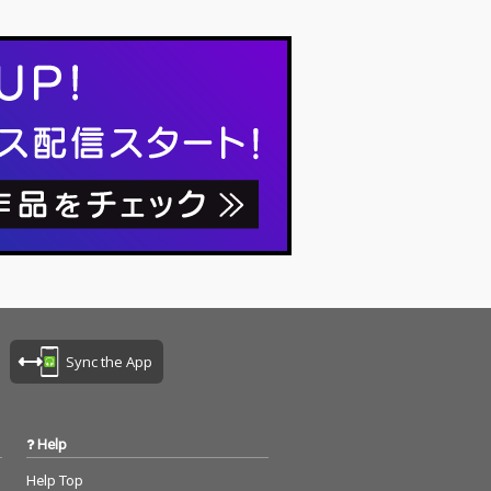
Sync the App
Help
Help Top