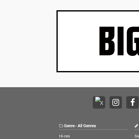
ずれもアルバムタイト
ずれもアルバム
イ奉行〉とは…'''1.過去作の最新リマスター音
ルにふさわしく、ビー
ルにふさわしく
これまで未配信…
トが効いた珠玉の楽曲
トが効いた珠玉
が揃った。先行配信曲
が揃った。先行
とアルバムのジャケッ
とアルバムのジ
トは、レタッチャー・
トは、レタッチ
フォトグラファー安藤
フォトグラファ
瑠美による作品を、大
瑠美による作品
島依提亜がデザイン。
島依提亜がデザ
Genre
-
All Genres
Hi-res
Se