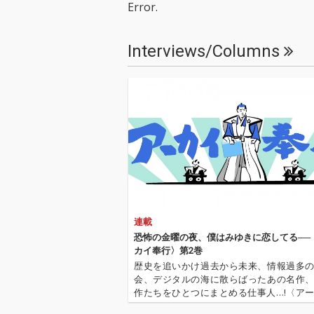
Error.
を収録した全9曲入
を収録した全9
り。注目の新曲には、
り。注目の新曲
すでに10月31日に先行
すでに10月31
Interviews/Columns
配信され話題を呼んで
配信され話題を
いる「ルームダンサー
いる「ルームダ
feat. 小田朋美」に加
feat. 小田朋
え、「気になる週
え、「気になる
末」、「flush! flush! fl
末」、「flush! fl
ush!」、「デートの練
ush!」、「デ
習」、「反省と後
習」、「反省と
悔」、「ベランダか
悔」、「ベラン
ら」といった、堀込高
ら」といった、
樹のユニークなセンス
樹のユニークな
が光る印象的なタイト
が光る印象的な
ルがラインナップ。さ
ルがラインナッ
らにセルフカバーとし
らにセルフカバ
連載
て、2021年にV6へ提供
て、2021年に
した「素敵な夜」、20
した「素敵な夜
恐怖の金曜の夜、僕はみゆきに恋してる──
17年にアイドルマスタ
17年にアイド
カイ奉行〉第2巻
ー・シリーズへ提供し
ー・シリーズへ
歴史を追いかけ過去から未来、情報過多
た楽曲を小田朋美が歌
た楽曲を小田朋
会、デジタルの海に散らばったあの名作
う「LEMONADE feat.
う「LEMONADE 
作たちをひとつにまとめる仕事人…!〈ア
小田朋美」を収録。い
小田朋美」を収
行〉が今日もデジタルの乱世を治める…!'''