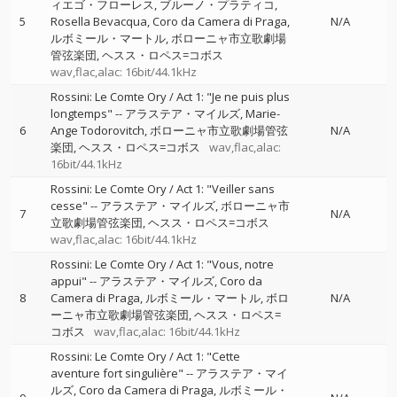
ィエゴ・フローレス
ブルーノ・プラティコ
5
Rosella Bevacqua
Coro da Camera di Praga
N/A
ルボミール・マートル
ボローニャ市立歌劇場
管弦楽団
ヘスス・ロペス=コボス
wav,flac,alac: 16bit/44.1kHz
Rossini: Le Comte Ory / Act 1: "Je ne puis plus
longtemps"
--
アラステア・マイルズ
Marie-
6
Ange Todorovitch
ボローニャ市立歌劇場管弦
N/A
楽団
ヘスス・ロペス=コボス
wav,flac,alac:
16bit/44.1kHz
Rossini: Le Comte Ory / Act 1: "Veiller sans
cesse"
--
アラステア・マイルズ
ボローニャ市
7
N/A
立歌劇場管弦楽団
ヘスス・ロペス=コボス
wav,flac,alac: 16bit/44.1kHz
Rossini: Le Comte Ory / Act 1: "Vous, notre
appui"
--
アラステア・マイルズ
Coro da
8
Camera di Praga
ルボミール・マートル
ボロ
N/A
ーニャ市立歌劇場管弦楽団
ヘスス・ロペス=
コボス
wav,flac,alac: 16bit/44.1kHz
Rossini: Le Comte Ory / Act 1: "Cette
aventure fort singulière"
--
アラステア・マイ
ルズ
Coro da Camera di Praga
ルボミール・