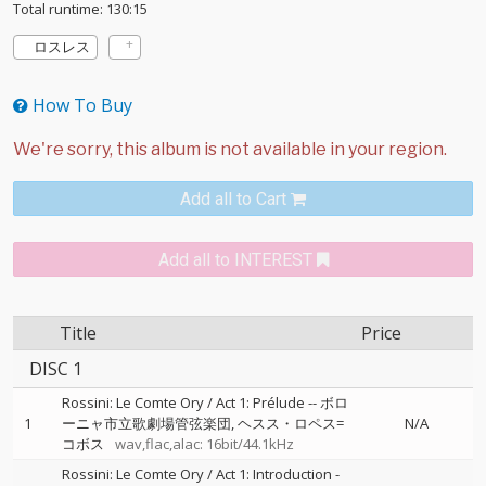
Total runtime: 130:15
ロスレス
How To Buy
Add all to Cart
Add all to INTEREST
Title
Price
DISC 1
Rossini: Le Comte Ory / Act 1: Prélude
--
ボロ
1
ーニャ市立歌劇場管弦楽団
ヘスス・ロペス=
N/A
コボス
wav,flac,alac: 16bit/44.1kHz
Rossini: Le Comte Ory / Act 1: Introduction -