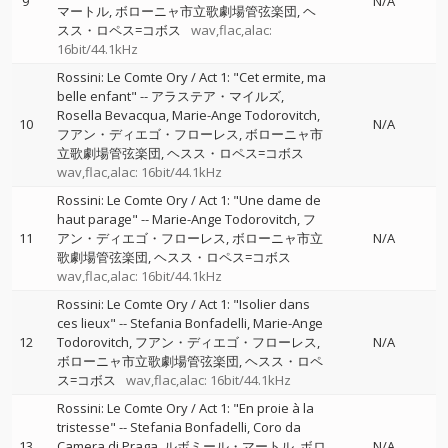
9
N/A
マートル
ボローニャ市立歌劇場管弦楽団
ヘ
スス・ロペス=コボス
wav,flac,alac:
16bit/44.1kHz
Rossini: Le Comte Ory / Act 1: "Cet ermite, ma
belle enfant"
--
アラステア・マイルズ
Rosella Bevacqua
Marie-Ange Todorovitch
10
N/A
フアン・ディエゴ・フローレス
ボローニャ市
立歌劇場管弦楽団
ヘスス・ロペス=コボス
wav,flac,alac: 16bit/44.1kHz
Rossini: Le Comte Ory / Act 1: "Une dame de
haut parage"
--
Marie-Ange Todorovitch
フ
11
アン・ディエゴ・フローレス
ボローニャ市立
N/A
歌劇場管弦楽団
ヘスス・ロペス=コボス
wav,flac,alac: 16bit/44.1kHz
Rossini: Le Comte Ory / Act 1: "Isolier dans
ces lieux"
--
Stefania Bonfadelli
Marie-Ange
12
Todorovitch
フアン・ディエゴ・フローレス
N/A
ボローニャ市立歌劇場管弦楽団
ヘスス・ロペ
ス=コボス
wav,flac,alac: 16bit/44.1kHz
Rossini: Le Comte Ory / Act 1: "En proie à la
tristesse"
--
Stefania Bonfadelli
Coro da
13
Camera di Praga
ルボミール・マートル
ボロ
N/A