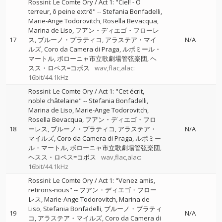
Rossini: Le Comte Ory / Act 1: "Ciel! - O
terreur, ô peine extrê"
--
Stefania Bonfadelli
Marie-Ange Todorovitch
Rosella Bevacqua
Marina de Liso
フアン・ディエゴ・フローレ
17
ス
ブルーノ・プラティコ
アラステア・マイ
N/A
ルズ
Coro da Camera di Praga
ルボミール・
マートル
ボローニャ市立歌劇場管弦楽団
ヘ
スス・ロペス=コボス
wav,flac,alac:
16bit/44.1kHz
Rossini: Le Comte Ory / Act 1: "Cet écrit,
noble châtelaine"
--
Stefania Bonfadelli
Marina de Liso
Marie-Ange Todorovitch
Rosella Bevacqua
フアン・ディエゴ・フロ
18
ーレス
ブルーノ・プラティコ
アラステア・
N/A
マイルズ
Coro da Camera di Praga
ルボミー
ル・マートル
ボローニャ市立歌劇場管弦楽団
ヘスス・ロペス=コボス
wav,flac,alac:
16bit/44.1kHz
Rossini: Le Comte Ory / Act 1: "Venez amis,
retirons-nous"
--
フアン・ディエゴ・フロー
レス
Marie-Ange Todorovitch
Marina de
Liso
Stefania Bonfadelli
ブルーノ・プラティ
19
N/A
コ
アラステア・マイルズ
Coro da Camera di