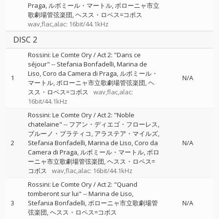
Praga
ルボミール・マートル
ボローニャ市立
歌劇場管弦楽団
ヘスス・ロペス=コボス
wav,flac,alac: 16bit/44.1kHz
DISC 2
Rossini: Le Comte Ory / Act 2: "Dans ce
séjour"
--
Stefania Bonfadelli
Marina de
Liso
Coro da Camera di Praga
ルボミール・
1
N/A
マートル
ボローニャ市立歌劇場管弦楽団
ヘ
スス・ロペス=コボス
wav,flac,alac:
16bit/44.1kHz
Rossini: Le Comte Ory / Act 2: "Noble
chatelaine"
--
フアン・ディエゴ・フローレス
ブルーノ・プラティコ
アラステア・マイルズ
2
Stefania Bonfadelli
Marina de Liso
Coro da
N/A
Camera di Praga
ルボミール・マートル
ボロ
ーニャ市立歌劇場管弦楽団
ヘスス・ロペス=
コボス
wav,flac,alac: 16bit/44.1kHz
Rossini: Le Comte Ory / Act 2: "Quand
tomberont sur lui"
--
Marina de Liso
3
Stefania Bonfadelli
ボローニャ市立歌劇場管
N/A
弦楽団
ヘスス・ロペス=コボス