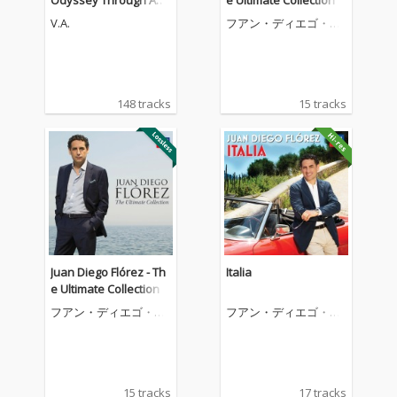
Odyssey Through Anci
e Ultimate Collection
ent Legends
V.A.
フアン・ディエゴ・フ
ローレス
148 tracks
15 tracks
Juan Diego Flórez - Th
Italia
e Ultimate Collection
フアン・ディエゴ・フ
フアン・ディエゴ・フ
ローレス
ローレス
15 tracks
17 tracks