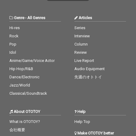
Genre
-
All Genres
Articles
Hi-res
Series
Rock
Interview
Pop
Column
Idol
Review
Anime/Game/Voice Actor
Live Report
Hip Hop/R&B
Audio Equipment
Dance/Electronic
先週のオトトイ
Jazz/World
Classical/Soundtrack
About OTOTOY
Help
What is OTOTOY?
Help Top
会社概要
Make OTOTOY better