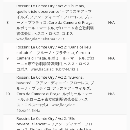
Rossini: Le Comte Ory / Act 2: "Eh! mais,
quelle triste observance"
--
アラステア・マ
イルズ
フアン・ディエゴ・フローレス
ブル
8
ーノ・プラティコ
Coro da Camera di Praga
N/A
ルボミール・マートル
ボローニャ市立歌劇場
管弦楽団
ヘスス・ロペス=コボス
wav,flac,alac: 16bit/44.1kHz
Rossini: Le Comte Ory / Act 2: "Dans ce lieu
solitaire"
--
ブルーノ・プラティコ
Coro da
9
Camera di Praga
ルボミール・マートル
ボロ
N/A
ーニャ市立歌劇場管弦楽団
ヘスス・ロペス=
コボス
wav,flac,alac: 16bit/44.1kHz
Rossini: Le Comte Ory / Act 2: "Buvons,
buvons"
--
フアン・ディエゴ・フローレス
ブ
ルーノ・プラティコ
アラステア・マイルズ
10
Coro da Camera di Praga
ルボミール・マー
N/A
トル
ボローニャ市立歌劇場管弦楽団
ヘス
ス・ロペス=コボス
wav,flac,alac:
16bit/44.1kHz
Rossini: Le Comte Ory / Act 2: "Elle
revient...silence!"
--
フアン・ディエゴ・フロ
ーレス
Stefania Bonfadelli
Marina de Liso