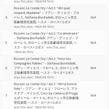
wav,flac,alac: 16bit/44.1kHz
Rossini: Le Comte Ory / Act 2: "Ah! quel
respect, Madame"
--
フアン・ディエゴ・フロ
4
ーレス
Stefania Bonfadelli
ボローニャ市立
N/A
歌劇場管弦楽団
ヘスス・ロペス=コボス
wav,flac,alac: 16bit/44.1kHz
Rossini: Le Comte Ory / Act 2: "Ce téméraire"
--
Stefania Bonfadelli
フアン・ディエゴ・フ
5
ローレス
ボローニャ市立歌劇場管弦楽団
ヘ
N/A
スス・ロペス=コボス
wav,flac,alac:
16bit/44.1kHz
Rossini: Le Comte Ory / Act 2: "Voici vos
compagnes fidèles"
--
Stefania Bonfadelli
6
フアン・ディエゴ・フローレス
ボローニャ市
N/A
立歌劇場管弦楽団
ヘスス・ロペス=コボス
wav,flac,alac: 16bit/44.1kHz
Rossini: Le Comte Ory / Act 2: "Ah! la bonne
folie"
--
フアン・ディエゴ・フローレス
アラ
ステア・マイルズ
Coro da Camera di Praga
7
N/A
ルボミール・マートル
ボローニャ市立歌劇場
管弦楽団
ヘスス・ロペス=コボス
wav,flac,alac: 16bit/44.1kHz