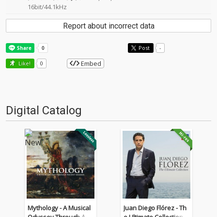
16bit/44.1kHz
Report about incorrect data
Post
-
Embed
Like!
0
Digital Catalog
Mythology - A Musical
Juan Diego Flórez - Th