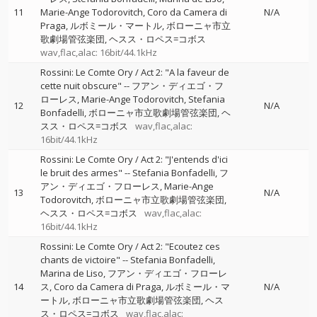
11
Marie-Ange Todorovitch
Coro da Camera di
N/A
Praga
ルボミール・マートル
ボローニャ市立
歌劇場管弦楽団
ヘスス・ロペス=コボス
wav,flac,alac: 16bit/44.1kHz
Rossini: Le Comte Ory / Act 2: "A la faveur de
cette nuit obscure"
--
フアン・ディエゴ・フ
ローレス
Marie-Ange Todorovitch
Stefania
12
N/A
Bonfadelli
ボローニャ市立歌劇場管弦楽団
ヘ
スス・ロペス=コボス
wav,flac,alac:
16bit/44.1kHz
Rossini: Le Comte Ory / Act 2: "J'entends d'ici
le bruit des armes"
--
Stefania Bonfadelli
フ
アン・ディエゴ・フローレス
Marie-Ange
13
N/A
Todorovitch
ボローニャ市立歌劇場管弦楽団
ヘスス・ロペス=コボス
wav,flac,alac:
16bit/44.1kHz
Rossini: Le Comte Ory / Act 2: "Ecoutez ces
chants de victoire"
--
Stefania Bonfadelli
Marina de Liso
フアン・ディエゴ・フローレ
14
ス
Coro da Camera di Praga
ルボミール・マ
N/A
ートル
ボローニャ市立歌劇場管弦楽団
ヘス
ス・ロペス=コボス
wav,flac,alac: