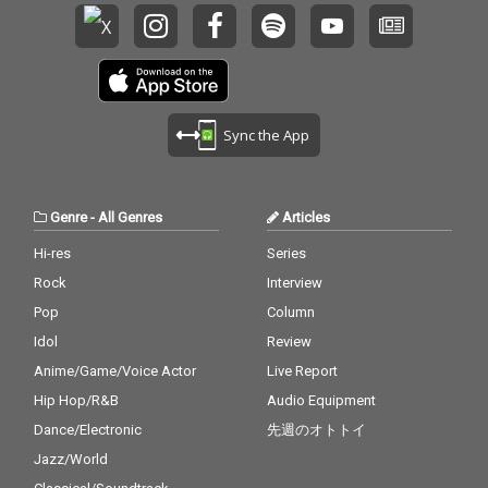
Sync the App
Genre
-
All Genres
Articles
Hi-res
Series
Rock
Interview
Pop
Column
Idol
Review
Anime/Game/Voice Actor
Live Report
Hip Hop/R&B
Audio Equipment
Dance/Electronic
先週のオトトイ
Jazz/World