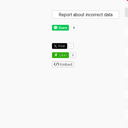
Report about incorrect data
Post
-
Like!
0
Embed