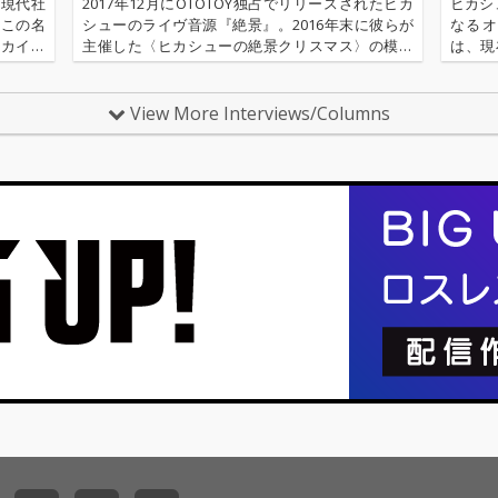
三フレー
の夜
の現代社
2017年12月にOTOTOY独占でリリースされたヒカ
ヒカシ
、この名
シューのライヴ音源『絶景』。2016年末に彼らが
なるオ
ーカイ奉
主催した〈ヒカシューの絶景クリスマス〉の模様
は、現
〈アーカ
をMCを含めノーカットで収録した本作。しかも驚
いるこ
源 2.
異のDSD・32Chでハイレゾ録音、そして豪華ゲス
月末〜
トの参加…… …
デンシ
View More Interviews/Columns