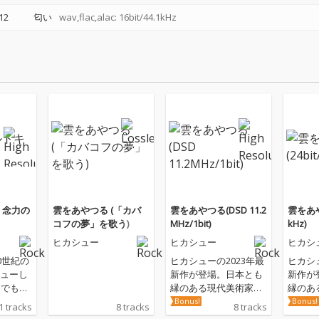
12
匂い
wav,flac,alac: 16bit/44.1kHz
 念力の
雲をあやつる (「カバ
雲をあやつる(DSD 11.2
雲をあやつ
コフの夢」を歌う)
MHz/1bit)
kHz)
ヒカシュー
ヒカシュー
ヒカシ
0世紀の
ヒカシューの2023年最
ヒカシュ
ューし
新作が登場。日本とも
新作が
までも独
縁のある現代美術家の
縁のあ
けてき
イリヤ&エミリア・カ
イリヤ
Bonus!
Bonus!
1 tracks
8 tracks
8 tracks
、この
バコフの作品から着想
バコフ