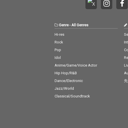
Genre
-
All Genres
Hi-res
Se
Rock
In
Pop
C
Idol
Re
Anime/Game/Voice Actor
Li
Hip Hop/R&B
Au
Dance/Electronic
先
Jazz/World
Classical/Soundtrack