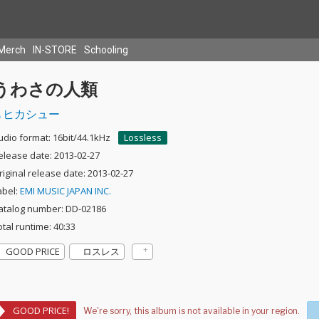
Merch
IN-STORE
Schooling
うわさの人類
ヒカシュー
udio format: 16bit/44.1kHz
Lossless
elease date: 2013-02-27
riginal release date: 2013-02-27
abel:
EMI MUSIC JAPAN INC.
atalog number: DD-02186
otal runtime: 40:33
GOOD PRICE
ロスレス
GOOD PRICE!