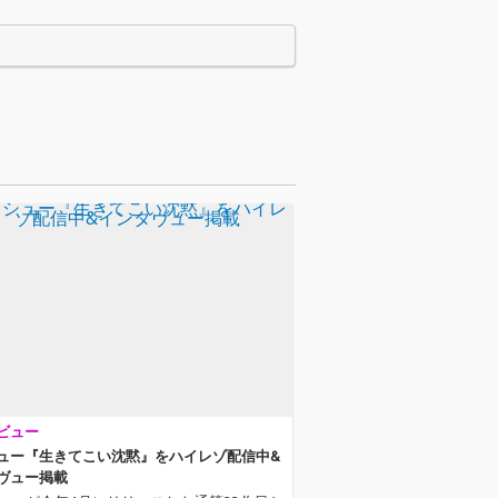
紡がれた8楽曲
た全11曲!虹から虹へ、
。
雨上がりのダブルレイ
ンボーを現出させる。
25枚目のオリジナルア
ルバム。
ビュー
ュー『生きてこい沈黙』をハイレゾ配信中&
ヴュー掲載