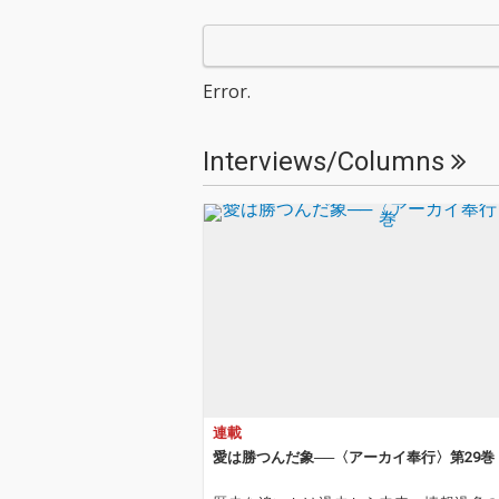
困難な時代にいてもた
困難な時代にい
ってもいられずに発表
ってもいられず
する27枚目のアルバム
する27枚目の
『ニテヒナルトキ念力
『ニテヒナルト
Error.
の領域』が2025年12月
の領域』が202
3日に発売!!! これは音楽
3日に発売!!! 
か、それとも念力か?
か、それとも念
Interviews/Columns
ヒカシュー、似て非な
ヒカシュー、似
る刻を生きる、他の追
る刻を生きる、
従をゆるさぬ独自チャ
従をゆるさぬ独
ンネルアルバム。 巻上
ンネルアルバム
公一の第三詩集『眼差
公一の第三詩集
から帰還する』左右社
から帰還する』
刊と同時発売。 ヒカシ
刊と同時発売。 ヒカ
ュー/HIKASHU 巻上公
ュー/HIKASHU
一 ヴォーカル、テルミ
一 ヴォーカル
ン、コルネット 三田超
ン、コルネット
人ギター 纐纈之雅代ア
人ギター 纐纈
ルトサックス、バリト
ルトサックス、
ンサックス 坂出雅海ベ
ンサックス 坂
連載
ース 清水一登ピアノ、
ース 清水一登
マリンバ、シンセサイ
マリンバ、シン
愛は勝つんだ象──〈アーカイ奉行〉第29巻
ザー 佐藤正治ドラムス
ザー 佐藤正治