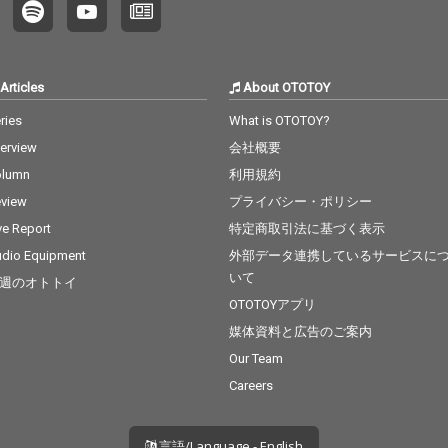
Articles
About OTOTOY
ries
What is OTOTOY?
terview
会社概要
olumn
利用規約
view
プライバシー・ポリシー
ve Report
特定商取引法に基づく表示
dio Equipment
外部データ連携しているサービスに
いて
週のオトトイ
OTOTOYアプリ
媒体資料と広告のご案内
Our Team
Careers
言語/Language - English