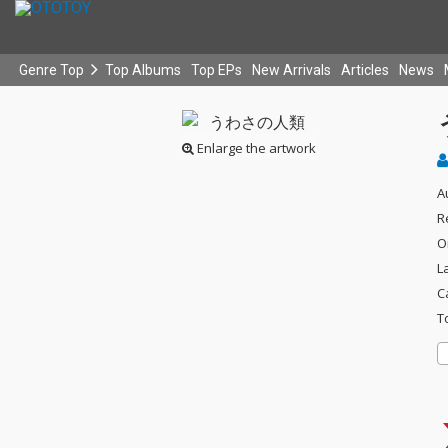
Genre Top
Top Albums
Top EPs
New Arrivals
Articles
News
Enlarge the artwork
A
R
O
L
C
T