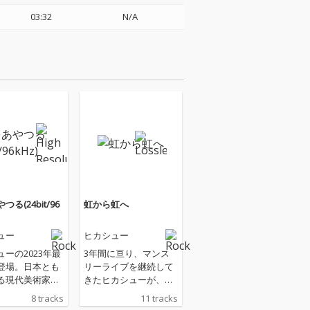
03:32
N/A
る(24bit/96
虹から虹へ
ュー
ヒカシュー
ーの2023年最
3年間に亘り、マンス
登場。日本とも
リーライブを継続して
る現代美術家の
きたヒカシューが、コ
&エミリア・カ
ロナ禍のトンネルを越
8 tracks
11 tracks
の作品から着想
え、その成果を結実し