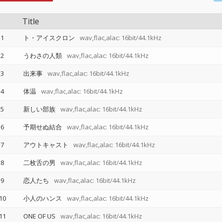
Title
1
ト・アイスクロン
wav,flac,alac: 16bit/44.1kHz
2
うわさの人類
wav,flac,alac: 16bit/44.1kHz
3
出来事
wav,flac,alac: 16bit/44.1kHz
4
体温
wav,flac,alac: 16bit/44.1kHz
5
新しい部族
wav,flac,alac: 16bit/44.1kHz
6
予期せぬ結合
wav,flac,alac: 16bit/44.1kHz
7
アウトキャスト
wav,flac,alac: 16bit/44.1kHz
8
二枚舌の男
wav,flac,alac: 16bit/44.1kHz
9
恋人たち
wav,flac,alac: 16bit/44.1kHz
10
小人のハンス
wav,flac,alac: 16bit/44.1kHz
11
ONE OF US
wav,flac,alac: 16bit/44.1kHz