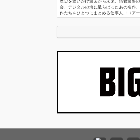
ゲスト: 立岩潤三フレー
ゲスト: 立岩潤
歴史を追いかけ過去から未来、情報過多
ムドラム、レク
ムドラム、レク
会、デジタルの海に散らばったあの名作
作たちをひとつにまとめる仕事人…!〈ア
行〉が今日もデジタルの乱世を治める…!'''
イ奉行〉とは…'''1.過去作の最新リマスター音
これまで未配信…