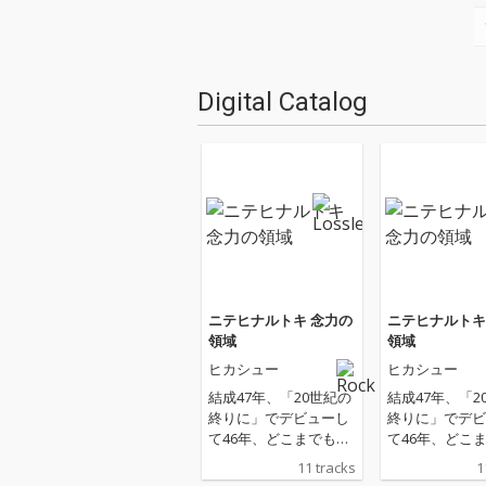
Digital Catalog
ニテヒナルトキ 念力の
ニテヒナルトキ
領域
領域
ヒカシュー
ヒカシュー
結成47年、「20世紀の
結成47年、「2
終りに」でデビューし
終りに」でデビ
て46年、どこまでも独
て46年、どこ
自の道を進み続けてき
自の道を進み続
11 tracks
1
たヒカシューが、この
たヒカシューが