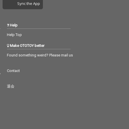
Sync the App
Help
Help Top
Make OTOTOY better
Found something weird? Please mail us
Contact
つ
退会