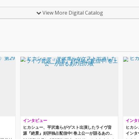
てもた
を得て紡がれた8楽曲
を得て
に発表
を収録。
を収録
View More Digital Catalog
アルバム
キ念力
5年12月
これは音楽
力か?
て非な
他の追
自チャ
。 巻上
『眼差
左右社
シ
 巻上公
、テルミ
 三田超
之雅代ア
バリト
出雅海ベ
インタビュー
インタ
ピアノ、
セサイ
ヒカシュー、平沢進らがゲスト出演したライヴ音
ヒカシ
ドラムス
源『絶景』好評独占配信中! 巻上公一が語るあの日
インタ