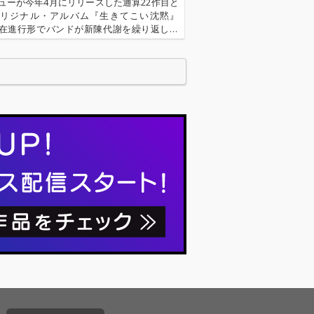
ューが今年4月にリリースした通算22作目と
リジナル・アルバム『生きてこい沈黙』
在進行形でバンドが新陳代謝を繰り返して
とを雄弁に物語った作品である。2014年10
11月頭のニューヨーク・theStoneでのレジ
ー公演にあわ…