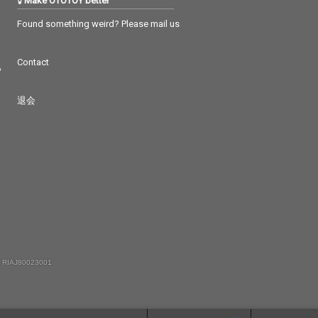
Make OTOTOY better
Found something weird? Please mail us
Contact
つ
退会
 RIAJ80023001