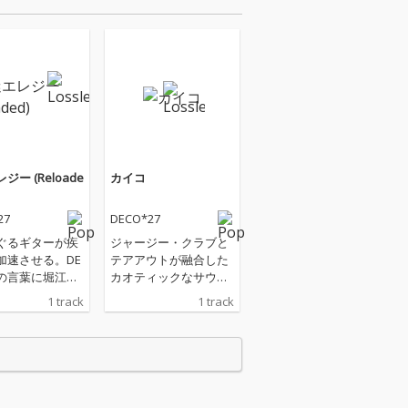
ジー (Reloade
カイコ
27
DECO*27
ぐるギターが疾
ジャージー・クラブと
加速させる。DE
テアアウトが融合した
7の言葉に堀江晶
カオティックなサウン
mu)が覚悟を宿
ドが描く、『好き』が
1 track
1 track
迷エレジー (R
『だった』に変わる瞬
ded)』で臆病だっ
間の物語。
過去になる。