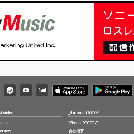
Articles
About OTOTOY
ries
What is OTOTOY?
terview
会社概要