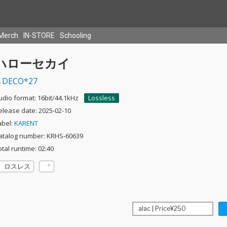
Merch
IN-STORE
Schooling
ハローセカイ
DECO*27
udio format: 16bit/44.1kHz
Lossless
elease date: 2025-02-10
abel:
KARENT
atalog number: KRHS-60639
otal runtime: 02:40
ロスレス