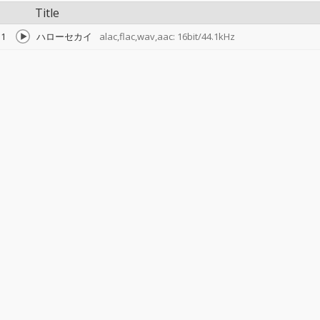
Title
1
ハローセカイ
alac,flac,wav,aac: 16bit/44.1kHz