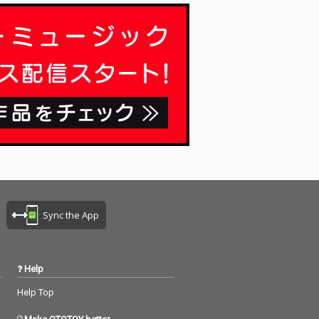
Sync the App
Help
Help Top