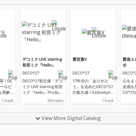
デコミク LIVE starring
愛言葉V
愛迷エレ
初音ミク『Hello』
d)
DECO*27
DECO*27
DECO*
開！DE
DECO*27初主催「デコ
17年分の「ありがと
心をえ
ユーロビ
ミク LIVE starring 初音
う」を込めたDECO*27
走感を
を再解
ミク『Hello』Produce
の集大成！kz(livetune)
CO*2
↑な超求
d by DECO*27 / OTOIR
編曲による、エモーシ
太(ke
1 track
29 tracks
1 track
ブパ
O」の全公演曲を収
ョナルかつ開放感に満
し、『愛
録。「モニタリング」
ちた「泣きのダンスア
eloa
や「モザイクロール (R
ンセム」がついに解
た愛が
View More Digital Catalog
eloaded)」など、今の
禁！
ヒット曲と初期の名曲
を網羅し、DECO*27の