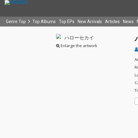
Genre Top
Top Albums
Top EPs
New Arrivals
Articles
News
Enlarge the artwork
A
R
L
C
T