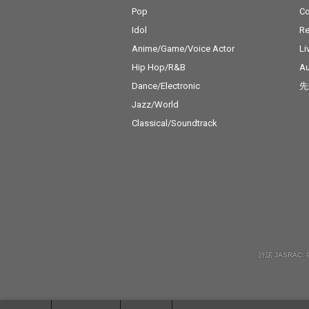
Pop
C
Idol
Re
Anime/Game/Voice Actor
Li
Hip Hop/R&B
Au
Dance/Electronic
先
Jazz/World
Classical/Soundtrack
許諾 JASRAC: 9