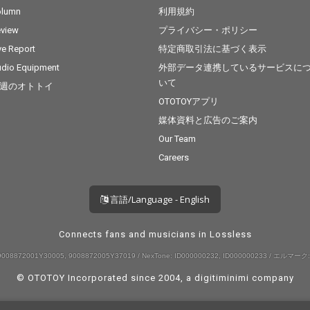
olumn
利用規約
view
プライバシー・ポリシー
ve Report
特定商取引法に基づく表示
dio Equipment
外部データ連携しているサービスに
いて
週のオトトイ
OTOTOYアプリ
媒体資料と広告のご案内
Our Team
Careers
言語/Language - English
Connects fans and musicians in Lossless
008872001Y30005, 9008872005Y37019 / NexTone: ID000000232, ID000000233 / エルマーク:
© OTOTOY Incorporated since 2004, a
digitiminimi
company
--