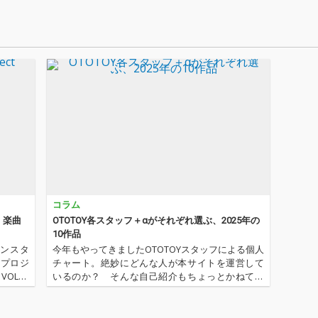
歴史をこの1枚で体感
できる全29曲。
コラム
E〉楽曲
OTOTOY各スタッフ＋αがそれぞれ選ぶ、2025年の
10作品
モンスタ
今年もやってきましたOTOTOYスタッフによる個人
・プロジ
チャート。絶妙にどんな人が本サイトを運営して
VOLTA
いるのか？ そんな自己紹介もちょっとかねてお
ケモンを
ります。2025年は、それぞれなにを聴いてOTOTO
した楽曲
Yを作っていたのか？ ということでスタッフ・チ
ャートをお届けします…