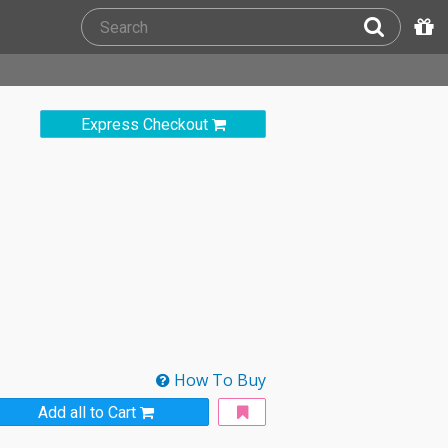
Express Checkout
How To Buy
Add all to Cart