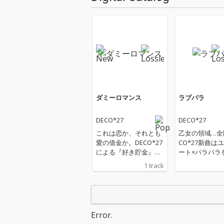
ダミーロマンス
ラブパラ
DECO*27
DECO*27
これは恋か、それとも
乙女の領域…全
愛の借金か。DECO*27
CO*27新曲は
による『好き貯金』を
ート×パラパラ
崩し続ける、令和のAT
釈した、AGE↑
1 track
M女子讃歌「ダミーロ
愛チューン「ラ
マンス」登場！
ラ」！！
Error.