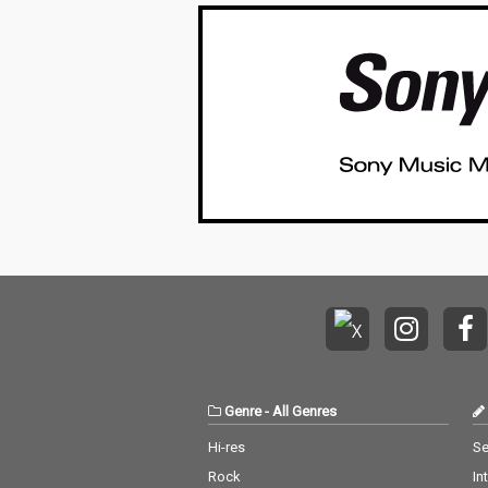
Genre
-
All Genres
Hi-res
Se
Rock
In