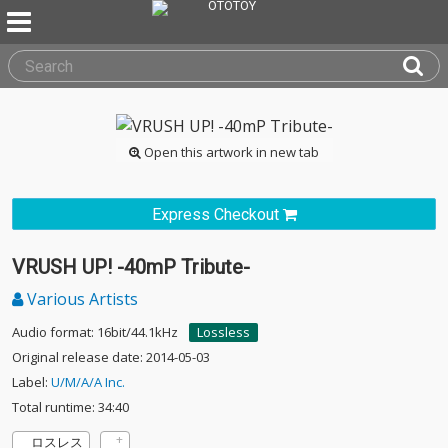
Open this artwork in new tab
Express Checkout
VRUSH UP! -40mP Tribute-
Various Artists
Audio format: 16bit/44.1kHz
Lossless
Original release date: 2014-05-03
Label:
U/M/A/A Inc.
Total runtime: 34:40
ロスレス