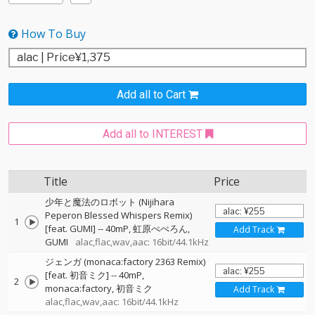
How To Buy
Add all to Cart
Add all to INTEREST
Title
Price
少年と魔法のロボット (Nijihara
Peperon Blessed Whispers Remix)
1
[feat. GUMI]
--
40mP
虹原ぺぺろん
Add Track
GUMI
alac,flac,wav,aac: 16bit/44.1kHz
ジェンガ (monaca:factory 2363 Remix)
[feat. 初音ミク]
--
40mP
2
monaca:factory
初音ミク
Add Track
alac,flac,wav,aac: 16bit/44.1kHz