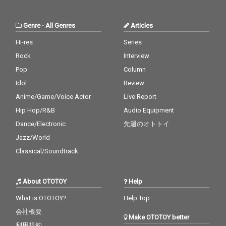
Genre
-
All Genres
Articles
Hi-res
Series
Rock
Interview
Pop
Column
Idol
Review
Anime/Game/Voice Actor
Live Report
Hip Hop/R&B
Audio Equipment
Dance/Electronic
先週のオトトイ
Jazz/World
Classical/Soundtrack
About OTOTOY
Help
What is OTOTOY?
Help Top
会社概要
Make OTOTOY better
利用規約