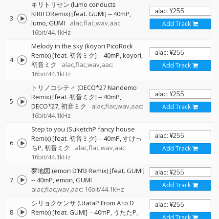
キリトリセン (lumo conducts
KIRITORemix) [feat. GUMI]
--
40mP
3
lumo
GUMI
alac,flac,wav,aac:
Add Track
16bit/44.1kHz
Melody in the sky (koyori PicoRock
Remix) [feat. 初音ミク]
--
40mP
koyori
4
初音ミク
alac,flac,wav,aac:
Add Track
16bit/44.1kHz
トリノコシティ (DECO*27 Nandemo
Remix) [feat. 初音ミク]
--
40mP
5
DECO*27
初音ミク
alac,flac,wav,aac:
Add Track
16bit/44.1kHz
Step to you (SuketchP fancy house
Remix) [feat. 初音ミク]
--
40mP
すけっ
6
ちP
初音ミク
alac,flac,wav,aac:
Add Track
16bit/44.1kHz
夢地図 (emon D’N’B Remix) [feat. GUMI]
7
--
40mP
emon
GUMI
Add Track
alac,flac,wav,aac: 16bit/44.1kHz
シリョクケンサ (UtataP From A to D
8
Remix) [feat. GUMI]
--
40mP
うたたP
Add Track