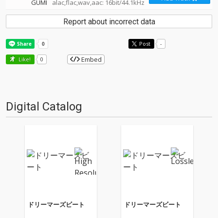
GUMI
alac,flac,wav,aac: 16bit/44.1kHz
Report about incorrect data
Post
-
Embed
Like!
0
Digital Catalog
ドリーマーズビート
ドリーマーズビート