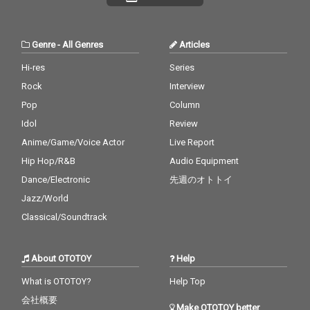
Genre
-
All Genres
Articles
Hi-res
Series
Rock
Interview
Pop
Column
Idol
Review
Anime/Game/Voice Actor
Live Report
Hip Hop/R&B
Audio Equipment
Dance/Electronic
先週のオトトイ
Jazz/World
Classical/Soundtrack
About OTOTOY
Help
What is OTOTOY?
Help Top
会社概要
Make OTOTOY better