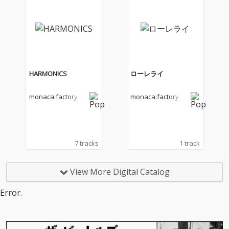
HARMONICS
ローレライ
monaca:factory
monaca:factory
7 tracks
1 track
View More Digital Catalog
Error.