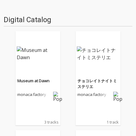
Digital Catalog
Museum at Dawn
チョコレイトナイトミ
ステリエ
monaca:factory
monaca:factory
3 tracks
1 track