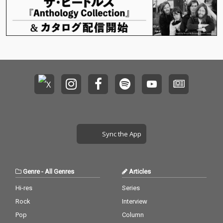
Sync the App
Genre
-
All Genres
Articles
Hi-res
Series
Rock
Interview
Pop
Column