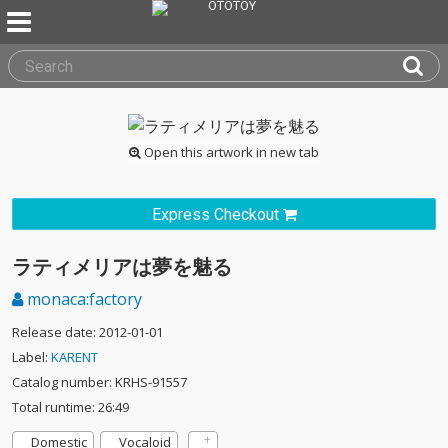
Open this artwork in new tab
Express Checkout
ラティメリアは夢を魅る
monaca:factory
Release date: 2012-01-01
Label:
KARENT
Catalog number: KRHS-91557
Total runtime: 26:49
Domestic
Vocaloid