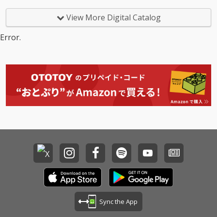
録。「モニタリング」
ちた「泣きのダンスア
や「モザイクロール (R
ンセム」がついに解
View More Digital Catalog
eloaded)」など、今の
禁！
ヒット曲と初期の名曲
Error.
を網羅し、DECO*27の
歴史をこの1枚で体感
できる全29曲。
Sync the App