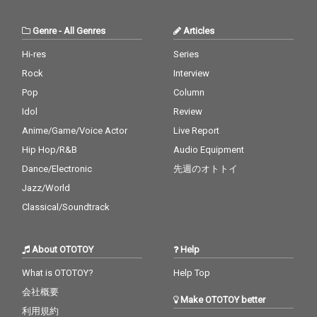
Genre
-
All Genres
Articles
Hi-res
Series
Rock
Interview
Pop
Column
Idol
Review
Anime/Game/Voice Actor
Live Report
Hip Hop/R&B
Audio Equipment
Dance/Electronic
先週のオトトイ
Jazz/World
Classical/Soundtrack
About OTOTOY
Help
What is OTOTOY?
Help Top
会社概要
Make OTOTOY better
利用規約