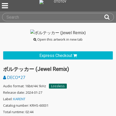
Open this artwork in new tab
Express Checkout
ボルテッカー (Jewel Remix)
DECO*27
Audio format: 16bit/44.1kHz
Lossless
Release date: 2024-01-27
Label:
KARENT
Catalog number: KRHS-60031
Total runtime: 02:44