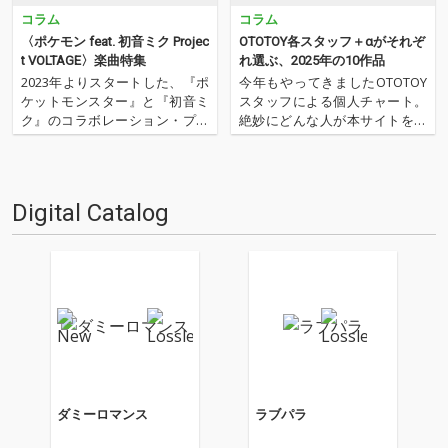
コラム
コラム
〈ポケモン feat. 初音ミク Projec
OTOTOY各スタッフ＋αがそれぞ
t VOLTAGE〉楽曲特集
れ選ぶ、2025年の10作品
2023年よりスタートした、『ポ
今年もやってきましたOTOTOY
ケットモンスター』と『初音ミ
スタッフによる個人チャート。
ク』のコラボレーション・プロ
絶妙にどんな人が本サイトを運
ジェクト、〈ポケモン feat. 初
営しているのか？ そんな自己
音ミク Project VOLTAGE〉（通
紹介もちょっとかねておりま
称：ポケミク）。18タイプのポ
す。2025年は、それぞれなにを
ケモンをモチーフに、豪華ボカ
聴いてOTOTOYを作っていたの
Digital Catalog
ロPたちが書き下ろした楽曲群
か？ ということでスタッフ・
は…
チャートをお届けします…
ダミーロマンス
ラブパラ