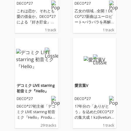
DECO*27
DECO*27
これは恋か、それとも
乙女の領域…全開！DE
愛の借金か。DECO*27
CO*27新曲はユーロビ
による『好き貯金』を
ート×パラパラを再解
崩し続ける、令和のAT
釈した、AGE↑↑な超求
1 track
1 track
M女子讃歌「ダミーロ
愛チューン「ラブパ
マンス」登場！
ラ」！！
デコミク LIVE starring
愛言葉V
初音ミク『Hello』
DECO*27
DECO*27
DECO*27初主催「デコ
17年分の「ありがと
ミク LIVE starring 初音
う」を込めたDECO*27
ミク『Hello』Produce
の集大成！kz(livetune)
d by DECO*27 / OTOIR
編曲による、エモーシ
29 tracks
1 track
O」の全公演曲を収
ョナルかつ開放感に満