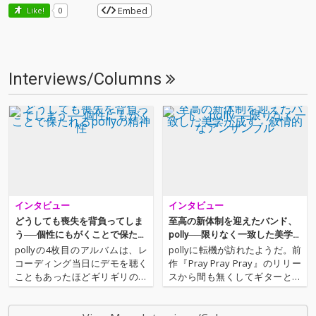
Embed
Like!
0
Interviews/Columns
インタビュー
インタビュー
どうしても喪失を背負ってしま
至高の新体制を迎えたバンド、
う──個性にもがくことで保たれ
polly──限りなく一致した美学
るpollyの精神性
が成す、叙情的なアンサンブル
pollyの4枚目のアルバムは、レ
pollyに転機が訪れたようだ。前
コーディング当日にデモを聴く
作『Pray Pray Pray』のリリー
こともあったほどギリギリのス
スから間も無くしてギターとベ
ケジュールで完成された。苦難
ースが脱退し、今後の動向につ
の末に曲のバリエーションは一
いて各所で囁かれていた。そん