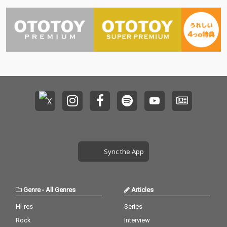
Sync the App
Genre
-
All Genres
Articles
Hi-res
Series
Rock
Interview