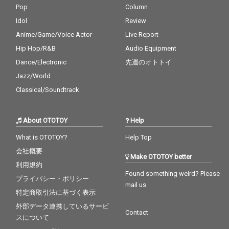
Pop
Column
Idol
Review
Anime/Game/Voice Actor
Live Report
Hip Hop/R&B
Audio Equipment
Dance/Electronic
先週のオトトイ
Jazz/World
Classical/Soundtrack
About OTOTOY
Help
What is OTOTOY?
Help Top
会社概要
Make OTOTOY better
利用規約
Found something weird? Please
プライバシー・ポリシー
mail us
特定商取引法に基づく表示
外部データ連携しているサービ
Contact
スについて