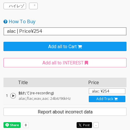
ハイレゾ
How To Buy
Add all to Cart
Add all to INTEREST
Title
Price
触れて(re-recording)
1
alac,flac,wav,aac: 24bit/96kHz
Add Track
Report about incorrect data
Post
-