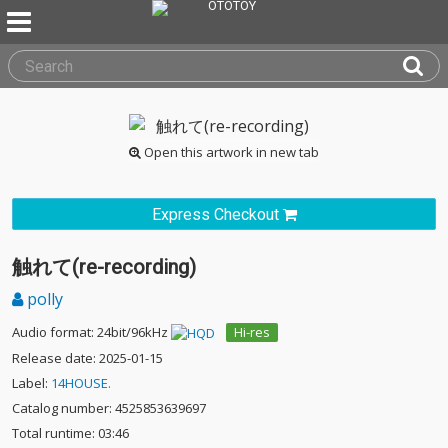
Open this artwork in new tab
Express Checkout
触れて(re-recording)
polly
Audio format: 24bit/96kHz
Hi-res
Release date: 2025-01-15
Label:
14HOUSE.
Catalog number: 4525853639697
Total runtime: 03:46