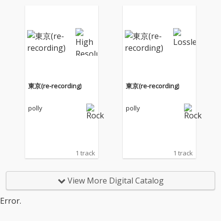
『Dead End.』をリリ
『Dead End.』をリリ
ース。 現メンバーで奏
ース。 現メンバーで奏
でたリアレンジ楽曲の
でたリアレンジ楽曲の
8週連続配信ラストと
8週連続配信ラストと
なるシリーズ8曲目と
なるシリーズ8曲目と
なる「Starlight Starlig
なる「Starlight Starlig
ht」と、これまでの7曲
ht」と、これまでの7曲
をパッケージしたpolly
をパッケージしたpolly
最後の作品集。
最後の作品集。
東京(re-recording)
東京(re-recording)
polly
polly
1 track
1 track
View More Digital Catalog
Error.