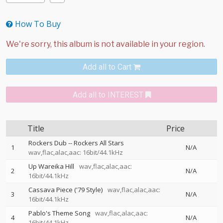
How To Buy
Add all to Cart
Add all to INTEREST
Title
Price
Rockers Dub
--
Rockers All Stars
1
N/A
wav,flac,alac,aac: 16bit/44.1kHz
Up Wareika Hill
wav,flac,alac,aac:
2
N/A
16bit/44.1kHz
Cassava Piece ('79 Style)
wav,flac,alac,aac:
3
N/A
16bit/44.1kHz
Pablo's Theme Song
wav,flac,alac,aac:
4
N/A
16bit/44.1kHz