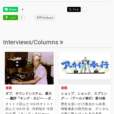
Post
-
Embed
Like!
0
Interviews/Columns
連載
連載
ダブ、サウンドシステム、暴力
ショップ、ショック、スプリン
──書評『キング・タビー──ダ
グ──〈アーカイ奉行〉第16巻
ブの創始者、そしてレゲエの中
オトトイ読んだ Vol.25オトトイ
歴史を追いかけ過去から未来、
心にいた男』
読んだ Vol.25 文 : 河村祐介 今回
情報過多の現代社会、デジタル
のお題 『キング・タビー──ダ
の海に散らばったあの名作、こ