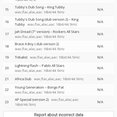
Tubby's Dub Song
--
King Tubby
15
N/A
wav,flac,alac,aac: 16bit/44.1kHz
Tubby's Dub Song (dub version 2)
--
King
16
N/A
Tubby
wav,flac,alac,aac: 16bit/44.1kHz
Jah Dread (7" version)
--
Rockers All Stars
17
N/A
wav,flac,alac,aac: 16bit/44.1kHz
Brace A Boy ( dub version 2)
18
N/A
wav,flac,alac,aac: 16bit/44.1kHz
19
Tribalist
wav,flac,alac,aac: 16bit/44.1kHz
N/A
Lightning Flash
--
Pablo All Stars
20
N/A
wav,flac,alac,aac: 16bit/44.1kHz
21
Africa Dub
wav,flac,alac,aac: 16bit/44.1kHz
N/A
Young Generation
--
Bongo Pat
22
N/A
wav,flac,alac,aac: 16bit/44.1kHz
AP Special (version 2)
wav,flac,alac,aac:
23
N/A
16bit/44.1kHz
Report about incorrect data