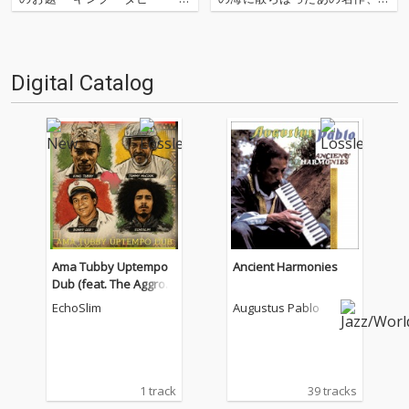
ブの創始者、そしてレゲエの中
の名作たちをひとつにまとめる
心にいた男』 ティボー・エレン
仕事人…!〈アーカイ奉行〉が今
ガルト : 著 / 鈴木孝弥 : 訳 ele-ki
日もデジタルの乱世を治め
ng books : 刊 出版社サイト…
る…!'''〈アーカイ奉行〉と
Digital Catalog
は…'''1.過去作の最新リマスター
音源 2.これまで未配信…
Ama Tubby Uptempo
Ancient Harmonies
Dub (feat. The Aggrov
ators)
EchoSlim
Augustus Pablo
1 track
39 tracks