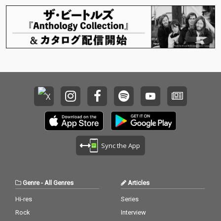
Sync the App
Genre
-
All Genres
Articles
Hi-res
Series
Rock
Interview