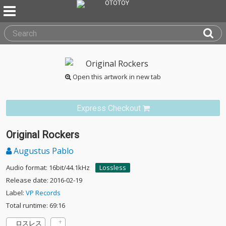
Open this artwork in new tab
Express Checkout
Original Rockers
Augustus Pablo
Audio format: 16bit/44.1kHz
Lossless
Release date: 2016-02-19
Label:
VP Records
Total runtime: 69:16
ロスレス