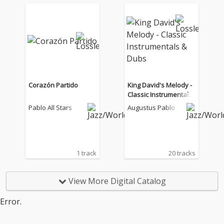
Corazón Partido
King David's Melody -
Classic Instrumentals
& Dubs
Pablo All Stars
Augustus Pablo
1 track
20 tracks
View More Digital Catalog
Error.