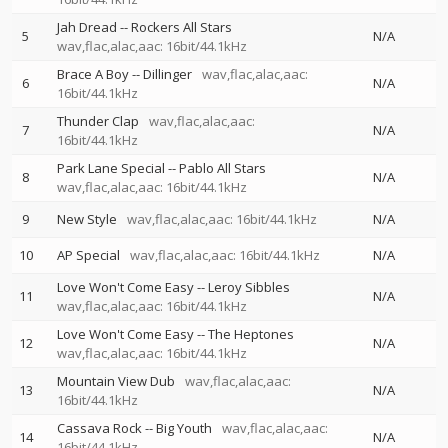
Jah Dread
--
Rockers All Stars
5
N/A
wav,flac,alac,aac: 16bit/44.1kHz
Brace A Boy
--
Dillinger
wav,flac,alac,aac:
6
N/A
16bit/44.1kHz
Thunder Clap
wav,flac,alac,aac:
7
N/A
16bit/44.1kHz
Park Lane Special
--
Pablo All Stars
8
N/A
wav,flac,alac,aac: 16bit/44.1kHz
9
New Style
wav,flac,alac,aac: 16bit/44.1kHz
N/A
10
AP Special
wav,flac,alac,aac: 16bit/44.1kHz
N/A
Love Won't Come Easy
--
Leroy Sibbles
11
N/A
wav,flac,alac,aac: 16bit/44.1kHz
Love Won't Come Easy
--
The Heptones
12
N/A
wav,flac,alac,aac: 16bit/44.1kHz
Mountain View Dub
wav,flac,alac,aac:
13
N/A
16bit/44.1kHz
Cassava Rock
--
Big Youth
wav,flac,alac,aac:
14
N/A
16bit/44.1kHz