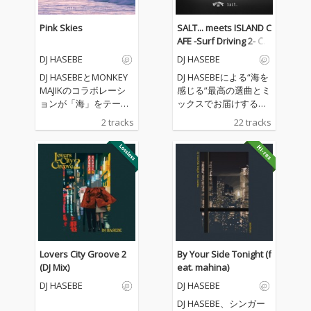
Pink Skies
SALT... meets ISLAND C
AFE -Surf Driving 2- Col
laboration with BILLAB
DJ HASEBE
DJ HASEBE
ONG (DJ Mix)
DJ HASEBEとMONKEY
DJ HASEBEによる“海を
MAJIKのコラボレーシ
感じる”最高の選曲とミ
ョンが「海」をテーマ
ックスでお届けする
に遂に実現！「海」
「SALT... meets ISLAN
2 tracks
22 tracks
「サーフ」を共通項に
D CAFE」シリーズ第4
それぞれのシーンの一
弾、「Surf Driving 2」
線で活躍してきた2組
が4月30日 (水) にCD発
のアーティストによる
売&配信スタート！ 極
夢のコラボシングルが
上の邦楽ノンストッ
この夏待望の到着！20
プ・ミックスで、爽快
25年8月6日（水）配信
でチルな海辺ドライブ
スタート！
のひとときを。 世界的
なサーフ・ブランド
「BILLABONG (ビラボ
Lovers City Groove 2
By Your Side Tonight (f
ン)」とのコラボが実
(DJ Mix)
eat. mahina)
現！ 「BILLABONG」の
DJ HASEBE
DJ HASEBE
世界観を取り入れた、
ビーチライフスタイル
DJ HASEBE、シンガー