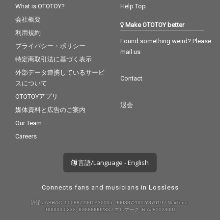
What is OTOTOY?
Help Top
会社概要
Make OTOTOY better
利用規約
Found something weird? Please
プライバシー・ポリシー
mail us
特定商取引法に基づく表示
外部データ連携しているサービ
Contact
スについて
OTOTOYアプリ
退会
媒体資料と広告のご案内
Our Team
Careers
言語/Language - English
Connects fans and musicians in Lossless
許諾 JASRAC: 9008872001Y30005, 9008872005Y37019 / NexTone:
ID000000232, ID000000233 / エルマーク: RIAJ80023001