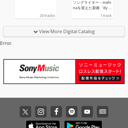
雑誌「SALT...」、DJ HA
ソングライター・mahi
SEBEとのトリプルコラ
naを迎えた新曲「By Y
ボレーション！ ジャケ
our Side Tonight」が1
20 tracks
1 track
ットは、BILLABONGラ
2月4日(水)先行配信リ
イダーのサーファー仲
リース！ 初コラボとな
村拓久未のライディン
るDJ HASEBEプロデュ
View More Digital Catalog
グをサーフ・カメラマ
ース楽曲『By Your Sid
ンMACHIOが撮影した
e Tonight feat. mahina
Error.
芸術的なフォト。雑誌
』は、大人のワケあり
「SALT...」最新号と連
恋愛をテーマに、90s
動したビジュアルでお
フレーヴァーを感じる
届けします。
トラックに、心地よい
独特のゆらぎのあるハ
イトーンボイスが印象
的なmanihaのボーカ
ルで紡ぐノスタルジッ
クなナンバー。 一途な
想いと複雑な気持ちが
交差する恋愛事情が綴
られたリリックは、煌
びやかな都会情景から
一夜に消えていくよう
な切ないラブソング。