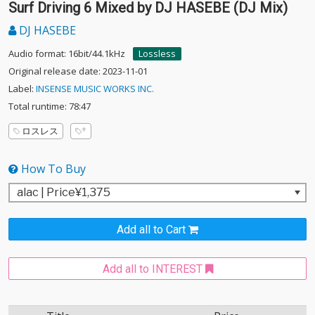
Surf Driving 6 Mixed by DJ HASEBE (DJ Mix)
DJ HASEBE
Audio format: 16bit/44.1kHz
Lossless
Original release date: 2023-11-01
Label:
INSENSE MUSIC WORKS INC.
Total runtime: 78:47
ロスレス
How To Buy
Add all to Cart
Add all to INTEREST