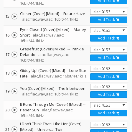
Add Track
16bit/44.1kHz
Closer (Cover) [Mixed]
--
Future Haze
15
alac,flac,wav,aac: 16bit/44.1kHz
Add Track
Eyes Closed (Cover) [Mixed]
--
Marley
16
Short
alac,flac,wav,aac:
Add Track
16bit/44.1kHz
Grapefruit (Cover) [Mixed]
--
Frankie
17
Delando
alac,flac,wav,aac:
Add Track
16bit/44.1kHz
Giddy Up! (Cover) [Mixed]
--
Lone Star
18
Fate
alac,flac,wav,aac: 16bit/44.1kHz
Add Track
You (Cover) [Mixed]
--
The Inbetween
19
alac,flac,wav,aac: 16bit/44.1kHz
Add Track
It Runs Through Me (Cover) [Mixed]
--
20
Paper Sun
alac,flac,wav,aac:
Add Track
16bit/44.1kHz
I Don't Think That I Like Her (Cover)
21
[Mixed]
--
Universal Twin