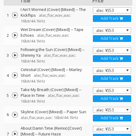
Title
Price
I Ain't Worried (Cover) [Mixed]
--
The
1
Kickflips
alac,flac,wav,aac:
Add Track
16bit/44.1kHz
Wet Dream (Cover) [Mixed]
--
Tape
2
Echoes
alac,flac,wav,aac:
Add Track
16bit/44.1kHz
Following the Sun (Cover) [Mixed]
--
3
Shimmy Ya
alac,flac,wav,aac:
Add Track
16bit/44.1kHz
Celestial (Cover) [Mixed]
--
Marley
4
Short
alac,flac,wav,aac:
Add Track
16bit/44.1kHz
Take My Breath (Cover) [Mixed]
--
5
Place In Time
alac,flac,wav,aac:
Add Track
16bit/44.1kHz
Skyline (Cover) [Mixed]
--
Paper Sun
6
alac,flac,wav,aac: 16bit/44.1kHz
Add Track
About Damn Time (Remix) [Cover]
7
[Mixed]
--
Future Haze