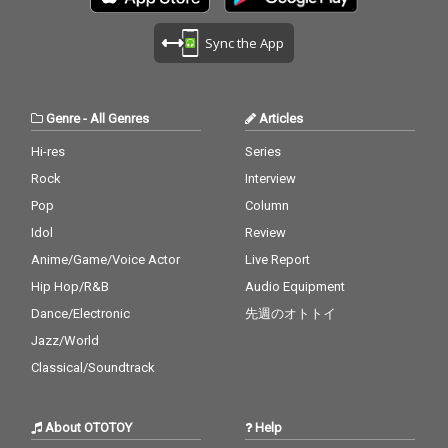
Sync the App
Genre
-
All Genres
Articles
Hi-res
Series
Rock
Interview
Pop
Column
Idol
Review
Anime/Game/Voice Actor
Live Report
Hip Hop/R&B
Audio Equipment
Dance/Electronic
先週のオトトイ
Jazz/World
Classical/Soundtrack
About OTOTOY
Help