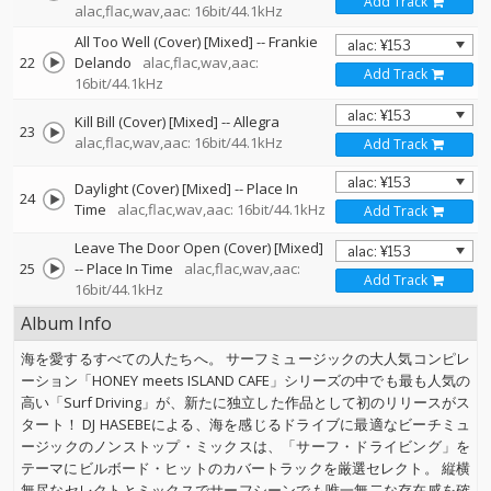
Add Track
alac,flac,wav,aac: 16bit/44.1kHz
All Too Well (Cover) [Mixed]
--
Frankie
22
Delando
alac,flac,wav,aac:
Add Track
16bit/44.1kHz
Kill Bill (Cover) [Mixed]
--
Allegra
23
alac,flac,wav,aac: 16bit/44.1kHz
Add Track
Daylight (Cover) [Mixed]
--
Place In
24
Time
alac,flac,wav,aac: 16bit/44.1kHz
Add Track
Leave The Door Open (Cover) [Mixed]
25
--
Place In Time
alac,flac,wav,aac:
Add Track
16bit/44.1kHz
Album Info
海を愛するすべての人たちへ。 サーフミュージックの大人気コンピレ
ーション「HONEY meets ISLAND CAFE」シリーズの中でも最も人気の
高い「Surf Driving」が、新たに独立した作品として初のリリースがス
タート！ DJ HASEBEによる、海を感じるドライブに最適なビーチミュ
ージックのノンストップ・ミックスは、「サーフ・ドライビング」を
テーマにビルボード・ヒットのカバートラックを厳選セレクト。 縦横
無尽なセレクトとミックスでサーフシーンでも唯一無二な存在感を確