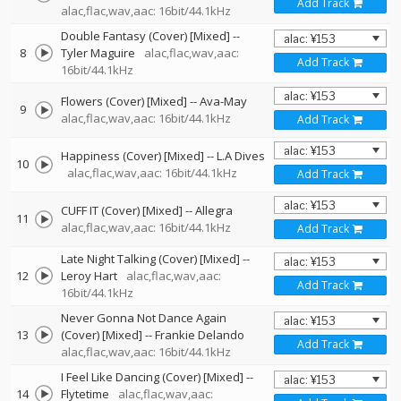
Add Track
alac,flac,wav,aac: 16bit/44.1kHz
Double Fantasy (Cover) [Mixed]
--
8
Tyler Maguire
alac,flac,wav,aac:
Add Track
16bit/44.1kHz
Flowers (Cover) [Mixed]
--
Ava-May
9
alac,flac,wav,aac: 16bit/44.1kHz
Add Track
Happiness (Cover) [Mixed]
--
L.A Dives
10
alac,flac,wav,aac: 16bit/44.1kHz
Add Track
CUFF IT (Cover) [Mixed]
--
Allegra
11
alac,flac,wav,aac: 16bit/44.1kHz
Add Track
Late Night Talking (Cover) [Mixed]
--
12
Leroy Hart
alac,flac,wav,aac:
Add Track
16bit/44.1kHz
Never Gonna Not Dance Again
13
(Cover) [Mixed]
--
Frankie Delando
Add Track
alac,flac,wav,aac: 16bit/44.1kHz
I Feel Like Dancing (Cover) [Mixed]
--
14
Flytetime
alac,flac,wav,aac: