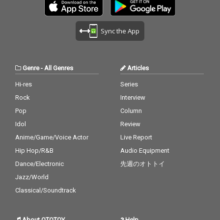
Sync the App
Genre
-
All Genres
Articles
Hi-res
Series
Rock
Interview
Pop
Column
Idol
Review
Anime/Game/Voice Actor
Live Report
Hip Hop/R&B
Audio Equipment
Dance/Electronic
先週のオトトイ
Jazz/World
Classical/Soundtrack
About OTOTOY
Help