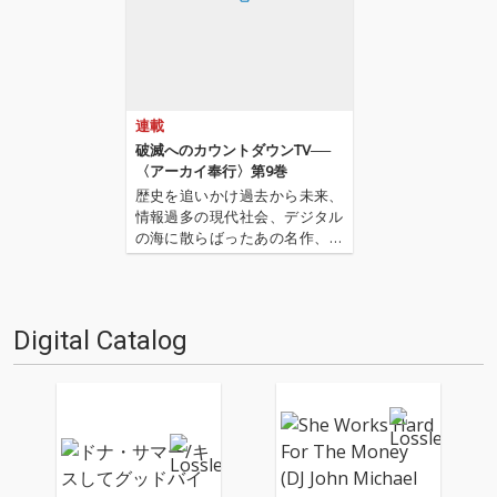
連載
破滅へのカウントダウンTV──
〈アーカイ奉行〉第9巻
歴史を追いかけ過去から未来、
情報過多の現代社会、デジタル
の海に散らばったあの名作、こ
の名作たちをひとつにまとめる
仕事人…!〈アーカイ奉行〉が今
日もデジタルの乱世を治め
る…!'''〈アーカイ奉行〉と
Digital Catalog
は…'''1.過去作の最新リマスター
音源 2.これまで未配信…