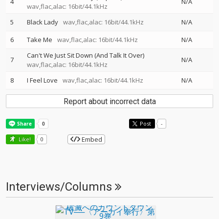
4
N/A
wav,flac,alac: 16bit/44.1kHz
5
Black Lady
wav,flac,alac: 16bit/44.1kHz
N/A
6
Take Me
wav,flac,alac: 16bit/44.1kHz
N/A
Can't We Just Sit Down (And Talk It Over)
7
N/A
wav,flac,alac: 16bit/44.1kHz
8
I Feel Love
wav,flac,alac: 16bit/44.1kHz
N/A
Report about incorrect data
Post
-
Embed
Like!
0
Interviews/Columns