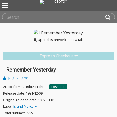
Open this artwork in new tab
Express Checkout
I Remember Yesterday
ドナ・サマー
Audio format: 16bit/44.1kHz
Lossless
Release date: 1991-12-09
Original release date: 1977-01-01
Label:
Island Mercury
Total runtime: 35:22