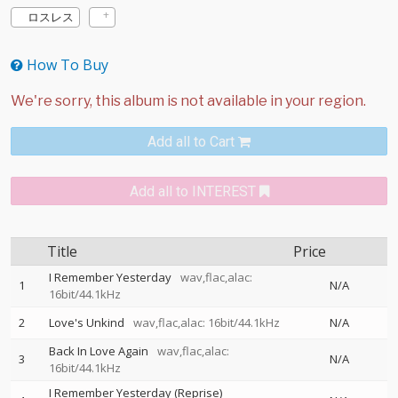
ロスレス
How To Buy
Add all to Cart
Add all to INTEREST
Title
Price
I Remember Yesterday
wav,flac,alac:
1
N/A
16bit/44.1kHz
2
Love's Unkind
wav,flac,alac: 16bit/44.1kHz
N/A
Back In Love Again
wav,flac,alac:
3
N/A
16bit/44.1kHz
I Remember Yesterday (Reprise)