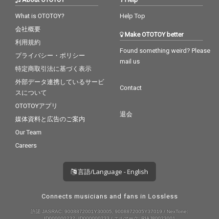
What is OTOTOY?
Help Top
会社概要
Make OTOTOY better
利用規約
Found something weird? Please
プライバシー・ポリシー
mail us
特定商取引法に基づく表示
外部データ連携しているサービ
Contact
スについて
OTOTOYアプリ
退会
媒体資料と広告のご案内
Our Team
Careers
言語/Language - English
Connects musicians and fans in Lossless
許諾 JASRAC: 9008872001Y30005, 9008872005Y37019 / NexTone:
ID000000232, ID000000233 / エルマーク: RIAJ80023001