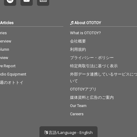
Articles
About OTOTOY
ries
What is OTOTOY?
terview
会社概要
olumn
利用規約
view
プライバシー・ポリシー
ve Report
特定商取引法に基づく表示
dio Equipment
外部データ連携しているサービスに
いて
週のオトトイ
OTOTOYアプリ
媒体資料と広告のご案内
Our Team
Careers
言語/Language - English