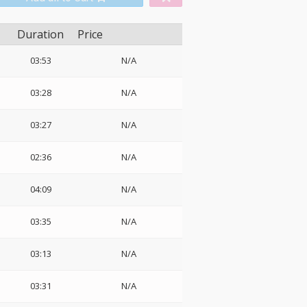
Duration
Price
03:53
N/A
03:28
N/A
03:27
N/A
02:36
N/A
04:09
N/A
03:35
N/A
03:13
N/A
03:31
N/A