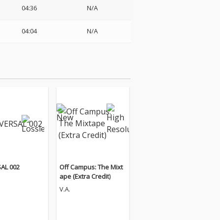
04:36
N/A
04:04
N/A
AL 002
Off Campus: The Mixt
ape (Extra Credit)
V.A.