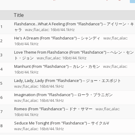
Title
Flashdance...What A Feeling (From "Flashdance")
--
アイリーン・キ
1
ャラ
wav,flac,alac: 16bit/44.1kHz
He's A Dream (From "Flashdance")
--
シャンディ
wav,flac,alac:
2
16bit/44.1kHz
Love Theme From Flashdance (From "Flashdance")
--
ヘレン・セン
3
ト・ジョン
wav,flac,alac: 16bit/44.1kHz
Manhunt (From "Flashdance")
--
カレン・カモン
wav,flac,alac:
4
16bit/44.1kHz
Lady, Lady, Lady (From "Flashdance")
--
ジョー・エスポジト
5
wav,flac,alac: 16bit/44.1kHz
Imagination (From "Flashdance")
--
ローラ・ブラニガン
6
wav,flac,alac: 16bit/44.1kHz
Romeo (From "Flashdance")
--
ドナ・サマー
wav,flac,alac:
7
16bit/44.1kHz
Seduce Me Tonight (From "Flashdance")
--
サイクルV
8
wav,flac,alac: 16bit/44.1kHz