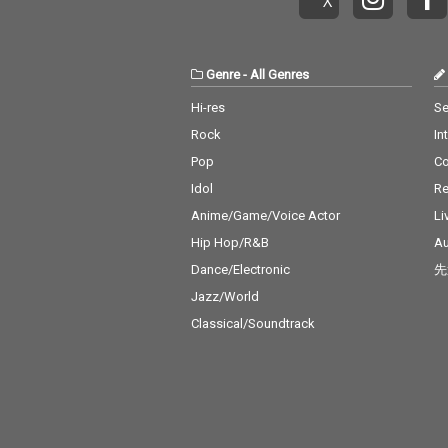
Genre
-
All Genres
Hi-res
Se
Rock
In
Pop
C
Idol
Re
Anime/Game/Voice Actor
Li
Hip Hop/R&B
Au
Dance/Electronic
先
Jazz/World
Classical/Soundtrack