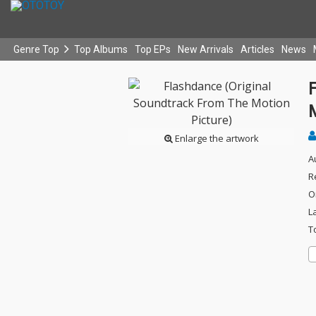
Genre Top
Top Albums
Top EPs
New Arrivals
Articles
News
M
Enlarge the artwork
A
R
O
L
T