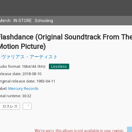
Merch
IN-STORE
Schooling
Flashdance (Original Soundtrack From Th
otion Picture)
ヴァリアス・アーティスト
udio format: 16bit/44.1kHz
Lossless
elease date: 2018-08-10
riginal release date: 1983-04-11
abel:
Mercury Records
otal runtime: 36:32
ロスレス