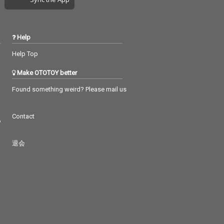
Help
Help Top
Make OTOTOY better
Found something weird? Please mail us
Contact
つ
退会