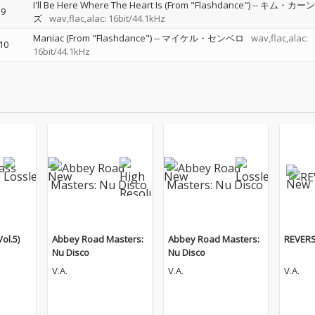
I'll Be Here Where The Heart Is (From "Flashdance")
--
キム・カーン
9
ズ
wav,flac,alac: 16bit/44.1kHz
Maniac (From "Flashdance")
--
マイケル・センベロ
wav,flac,alac:
10
16bit/44.1kHz
ol.5)
Abbey Road Masters:
Abbey Road Masters:
REVERS
Nu Disco
Nu Disco
V.A.
V.A.
V.A.