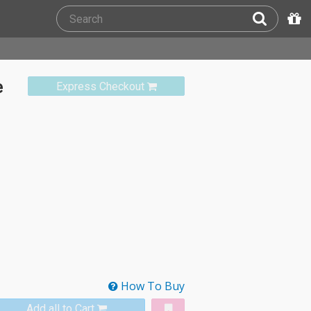
e
Express Checkout
How To Buy
Add all to Cart