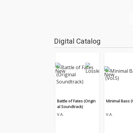
Digital Catalog
Battle of Fates (Origin
Minimal Bass (V
al Soundtrack)
V.A.
V.A.