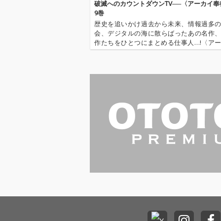
破滅へのカウントダウンTV──〈アーカイ奉
9巻
歴史を追いかけ過去から未来、情報過多
会、デジタルの海に散らばったあの名作
作たちをひとつにまとめる仕事人…!〈ア
行〉が今日もデジタルの乱世を治める…!'''
イ奉行〉とは…'''1.過去作の最新リマスター音
これまで未配信…