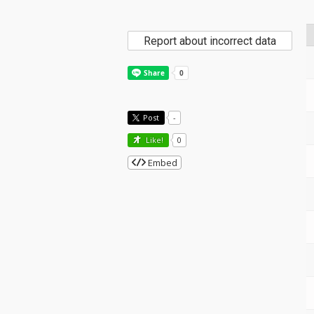
Report about incorrect data
Post
-
Like!
0
Embed