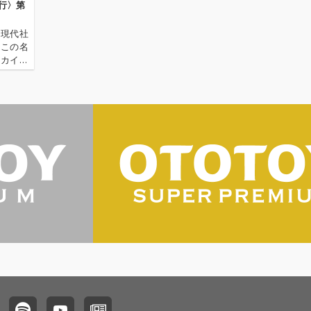
行〉第
の現代社
、この名
ーカイ奉
〈アーカ
源 2.