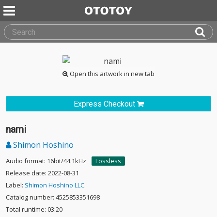
Open this artwork in new tab
Express Checkout
nami
Shimon Hoshino
Audio format: 16bit/44.1kHz
Lossless
Release date: 2022-08-31
Label:
Shimon Hoshino LLC.
Catalog number: 4525853351698
Total runtime: 03:20