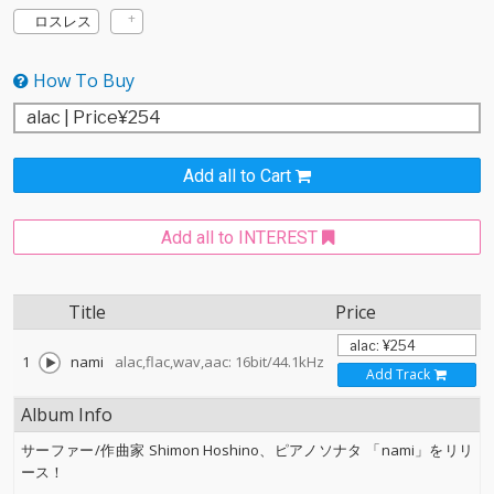
ロスレス
How To Buy
Add all to Cart
Add all to INTEREST
Title
Price
1
nami
alac,flac,wav,aac: 16bit/44.1kHz
Add Track
Album Info
サーファー/作曲家 Shimon Hoshino、ピアノソナタ 「nami」をリリ
ース！