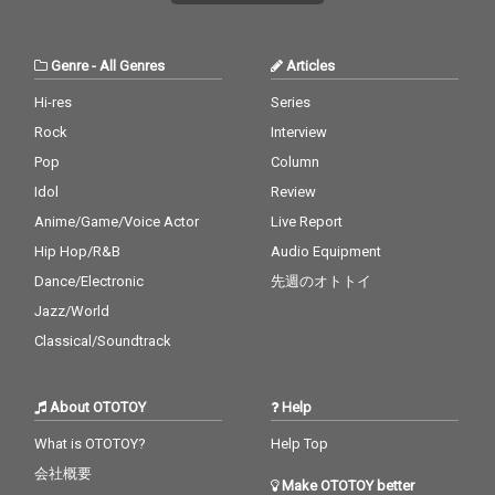
Genre
-
All Genres
Articles
Hi-res
Series
Rock
Interview
Pop
Column
Idol
Review
Anime/Game/Voice Actor
Live Report
Hip Hop/R&B
Audio Equipment
Dance/Electronic
先週のオトトイ
Jazz/World
Classical/Soundtrack
About OTOTOY
Help
What is OTOTOY?
Help Top
会社概要
Make OTOTOY better