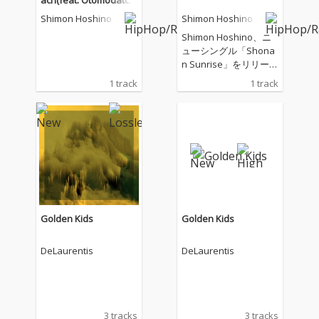
ach(feat. Otomodatch
i)
Shimon Hoshino
Shimon Hoshino
Shimon Hoshino、ニ
ューシングル「Shona
n Sunrise」をリリー
ス！ 湘南ライフスタイ
1 track
1 track
ルを提案する文化商業
施設「湘南T-SITE」の
公式コンセプトアルバ
ムからの先行配信シン
グルカット。 湘南T-SIT
Eの朝の訪れを描いた
「Shonan Sunrise」
は、湘南の朝に差し込
むやわらかな陽光や潮
風、そして穏やかな海
Golden Kids
Golden Kids
の空気を繊細な音で紡
いだピアノソタナ。
DeLaurentis
DeLaurentis
3 tracks
3 tracks