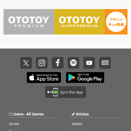
Sync the App
Genre
-
All Genres
Articles
Hi-res
Series