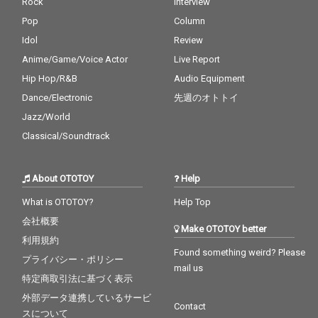
Rock
Interview
Pop
Column
Idol
Review
Anime/Game/Voice Actor
Live Report
Hip Hop/R&B
Audio Equipment
Dance/Electronic
先週のオトトイ
Jazz/World
Classical/Soundtrack
About OTOTOY
Help
What is OTOTOY?
Help Top
会社概要
Make OTOTOY better
利用規約
Found something weird? Please
プライバシー・ポリシー
mail us
特定商取引法に基づく表示
外部データ連携しているサービ
Contact
スについて