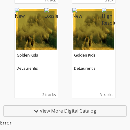
1 track
1 track
ルを提案する文化商業
施設「湘南T-SITE」の
公式コンセプトアルバ
ムからの先行配信シン
グルカット。 湘南T-SIT
Eの朝の訪れを描いた
「Shonan Sunrise」
は、湘南の朝に差し込
むやわらかな陽光や潮
風、そして穏やかな海
Golden Kids
Golden Kids
の空気を繊細な音で紡
いだピアノソタナ。
DeLaurentis
DeLaurentis
3 tracks
3 tracks
View More Digital Catalog
Error.