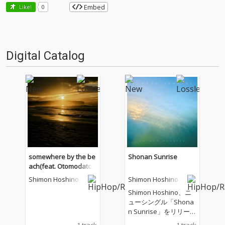
Embed
Like!
0
Digital Catalog
somewhere by the be
Shonan Sunrise
ach(feat. Otomodatch
i)
Shimon Hoshino
Shimon Hoshino
Shimon Hoshino、ニ
ューシングル「Shona
n Sunrise」をリリー
ス！ 湘南ライフスタイ