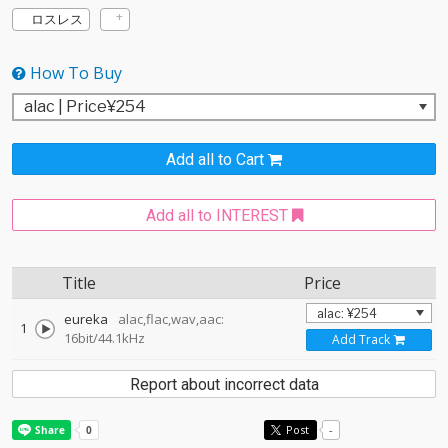
ロスレス
How To Buy
Add all to Cart
Add all to INTEREST
Title
Price
eureka
alac,flac,wav,aac:
1
16bit/44.1kHz
Add Track
Report about incorrect data
Post
-