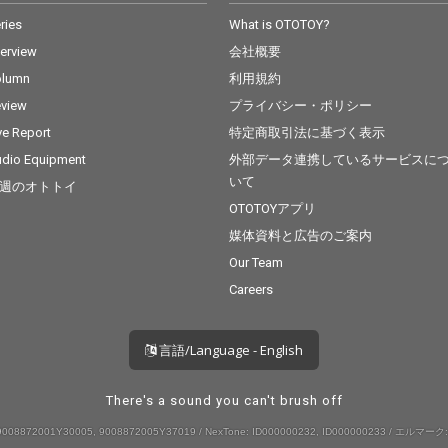
ries
What is OTOTOY?
terview
会社概要
olumn
利用規約
view
プライバシー・ポリシー
ve Report
特定商取引法に基づく表示
dio Equipment
外部データ連携しているサービスに
いて
週のオトトイ
OTOTOYアプリ
媒体資料と広告のご案内
Our Team
Careers
言語/Language - English
There's a sound you can't brush off
008872001Y30005, 9008872005Y37019 / NexTone: ID000000232, ID000000233 / エルマーク: