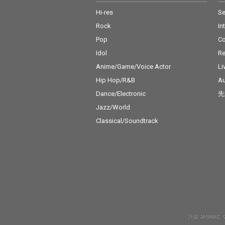
Hi-res
Se
Rock
In
Pop
C
Idol
Re
Anime/Game/Voice Actor
Li
Hip Hop/R&B
Au
Dance/Electronic
先
Jazz/World
Classical/Soundtrack
許諾 JASRAC: 9