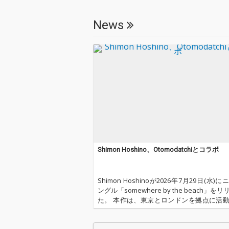
は、湘南の朝に
むやわらかな陽
News
風、そして穏や
の空気を繊細な
いだピアノソタ
Shimon Hoshino、Otomodatchiとコラボ
Shimon Hoshinoが2026年7月29日(水)
ングル「somewhere by the beach」を
た。 本作は、東京とロンドンを拠点に活
本人R&BシンガーソングライターAmiide
ンゼルスを拠点に活動する