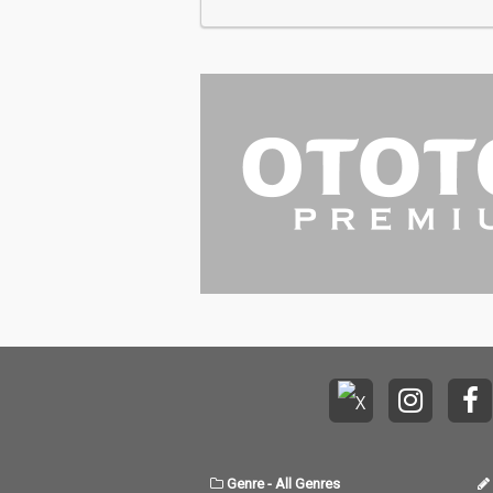
Genre
-
All Genres