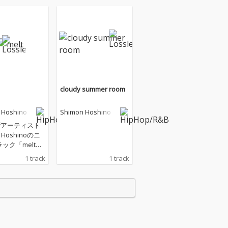
cloudy summer room
 Hoshino
Shimon Hoshino
surfアーティスト
n Hoshinoのニ
ック「melt」
ース！ ビーチラ
1 track
1 track
タイルとサーフ
ャーの新しい価
案するメディア
...」監修 サーフ
ジック・コンピ
. meets ISLAN
-Sea of Love 4