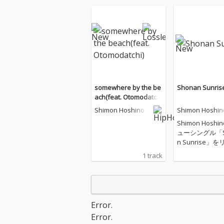
somewhere by the be
Shonan Sunris
ach(feat. Otomodatch
i)
Shimon Hoshino
Shimon Hoshin
Shimon Hosh
ューシングル「S
n Sunrise」
ス！ 湘南ライフスタイ
1 track
ルを提案する文
施設「湘南T-SI
公式コンセプト
ムからの先行配
グルカット。 湘南T-SIT
Error.
Eの朝の訪れを
Error.
「Shonan Sunr