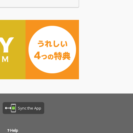
Sync the App
Help