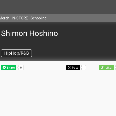
Merch
IN-STORE
Schooling
Shimon Hoshino
HipHop/R&B
Post
-
Like!