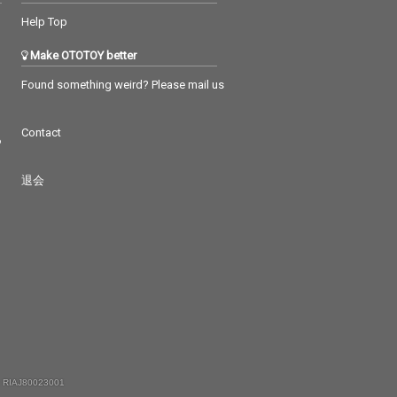
Help Top
Make OTOTOY better
Found something weird? Please mail us
Contact
つ
退会
 RIAJ80023001