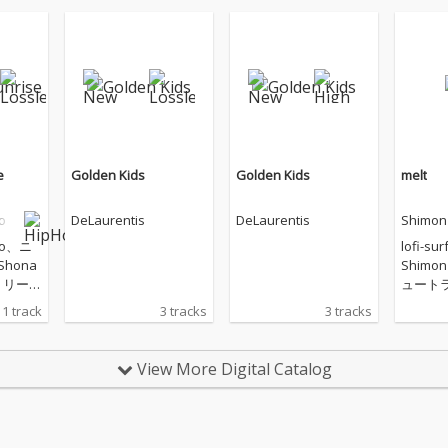
e
Golden Kids
Golden Kids
melt
o
DeLaurentis
DeLaurentis
Shimon
ino、ニ
lofi-
hona
Shimo
をリリー
ュートラ
をリリ
1 track
3 tracks
3 tracks
化商業
イフス
TE」の
カルチ
アルバ
値を提
View More Digital Catalog
信シン
「SALT
ミュー
描いた
「SALT..
ise」
D CAFE 