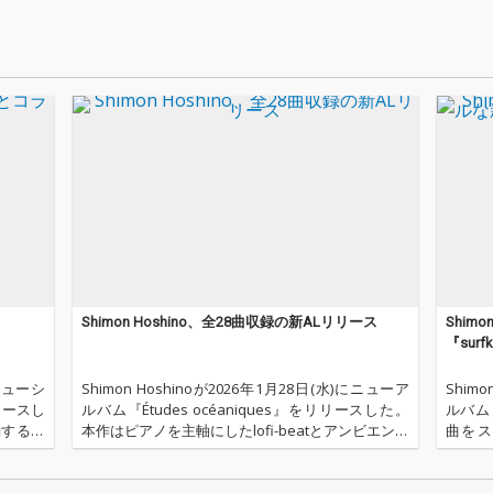
差し込
-」か
光や潮
グルカット! 
かな海
ノと優し
音で紡
Fiビー
ナ。
なグル
くメロ
芯のあ
よく、
がらも
を向く
夏の風
音で包
ととき
す。 ジャケットは、 波
を愛し
直感で
Shimon Hoshino、全28曲収録の新ALリリース
Shim
日常の
『surf
る旅す
ァーRYO
にニューシ
Shimon Hoshinoが2026年1月28日(水)にニューア
Shim
るサー
リリースし
ルバム『Études océaniques』をリリースした。
ルバム『
レルの
動する日
本作はピアノを主軸にしたlofi-beatとアンビエント
曲をス
イラス
と、ロサ
サウ ンドが静かに折り重なる、Shimon Hoshinoに
作。限
手掛け
よる新しい
が詰め
る共作