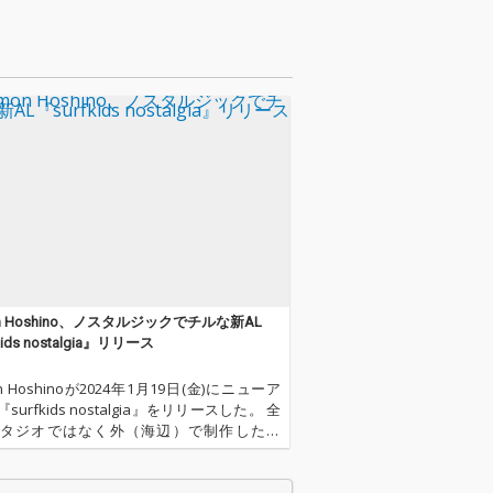
らの先行配信シン
流麗なピア
いギターにLo-
トで刻む軽やか
ーヴ。 心が上向
ディと同居する
るリズムが心地
リラックスしな
少し気持ちが前
サウンドは、初
と穏やかな波の
まれるチルなひ
をお届けしま
、天性の感性と
飾らない一瞬と
on Hoshino、ノスタルジックでチルな新AL
輝きをを切り取
kids nostalgia』リリース
るフォトグラフ
 SHIMIZUによ
on Hoshinoが2024年1月19日(金)にニューア
フフォトとアパ
surfkids nostalgia』をリリースした。 全
ルックブックや
タジオではなく外（海辺）で制作した本
トなどを幅広く
られた環境だからこそ生まれるアイディア
る前川正人 によ
込まれている点もユニークな作品
アートワーク。