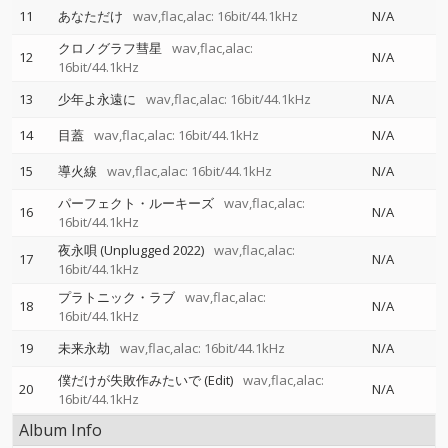
11
あなただけ
wav,flac,alac: 16bit/44.1kHz
N/A
クロノグラフ彗星
wav,flac,alac:
12
N/A
16bit/44.1kHz
13
少年よ永遠に
wav,flac,alac: 16bit/44.1kHz
N/A
14
目蓋
wav,flac,alac: 16bit/44.1kHz
N/A
15
導火線
wav,flac,alac: 16bit/44.1kHz
N/A
パーフェクト・ルーキーズ
wav,flac,alac:
16
N/A
16bit/44.1kHz
夜永唄 (Unplugged 2022)
wav,flac,alac:
17
N/A
16bit/44.1kHz
プラトニック・ラブ
wav,flac,alac:
18
N/A
16bit/44.1kHz
19
未来永劫
wav,flac,alac: 16bit/44.1kHz
N/A
僕だけが失敗作みたいで (Edit)
wav,flac,alac:
20
N/A
16bit/44.1kHz
Album Info