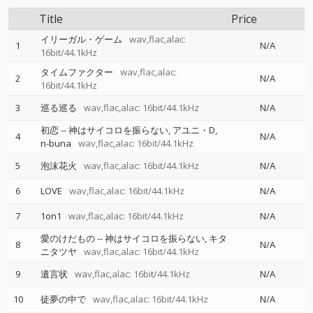
Title
Price
イリーガル・ゲーム
wav,flac,alac:
1
N/A
16bit/44.1kHz
タイムファクター
wav,flac,alac:
2
N/A
16bit/44.1kHz
3
巡る巡る
wav,flac,alac: 16bit/44.1kHz
N/A
初恋
--
神はサイコロを振らない
アユニ・D
4
N/A
n-buna
wav,flac,alac: 16bit/44.1kHz
5
泡沫花火
wav,flac,alac: 16bit/44.1kHz
N/A
6
LOVE
wav,flac,alac: 16bit/44.1kHz
N/A
7
1on1
wav,flac,alac: 16bit/44.1kHz
N/A
愛のけだもの
--
神はサイコロを振らない
キタ
8
N/A
ニタツヤ
wav,flac,alac: 16bit/44.1kHz
9
遺言状
wav,flac,alac: 16bit/44.1kHz
N/A
10
徒夢の中で
wav,flac,alac: 16bit/44.1kHz
N/A