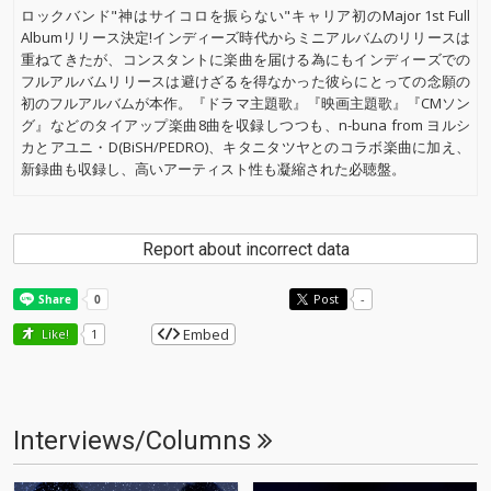
ロックバンド"神はサイコロを振らない"キャリア初のMajor 1st Full
Albumリリース決定!インディーズ時代からミニアルバムのリリースは
重ねてきたが、コンスタントに楽曲を届ける為にもインディーズでの
フルアルバムリリースは避けざるを得なかった彼らにとっての念願の
初のフルアルバムが本作。『ドラマ主題歌』『映画主題歌』『CMソン
グ』などのタイアップ楽曲8曲を収録しつつも、n-buna from ヨルシ
カとアユニ・D(BiSH/PEDRO)、キタニタツヤとのコラボ楽曲に加え、
新録曲も収録し、高いアーティスト性も凝縮された必聴盤。
Report about incorrect data
Post
-
Embed
Like!
1
Interviews/Columns