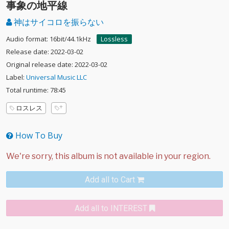
事象の地平線
神はサイコロを振らない
Audio format: 16bit/44.1kHz
Lossless
Release date: 2022-03-02
Original release date: 2022-03-02
Label:
Universal Music LLC
Total runtime: 78:45
ロスレス
How To Buy
Add all to Cart
Add all to INTEREST