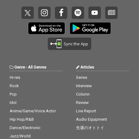
Sync the App
Genre
-
All Genres
Articles
Hi-res
Series
Rock
Interview
Pop
Column
Idol
Review
Anime/Game/Voice Actor
Live Report
Hip Hop/R&B
Audio Equipment
Dance/Electronic
先週のオトトイ
Jazz/World