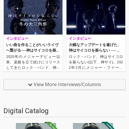
インタビュー
インタビュー
いい曲を作ることがいいライヴ
大幅なアップデートを遂げた、
へ繋がる──神はサイコロを振ら
神はサイコロを振らない ── 最
ないがパフォーマンスへかける
新シングルとライヴを通じて、
2020年のメジャーデビュー以
ロック・バンド、神はサイコロ
想い
その理由を探
来、楽曲を立て続けにリリース
を振らない(以下、神サイ)。202
してきたロック・バンド、神は
2年3月にメジャー・ファース
サイコロを振らない（以下、神
ト・フル・アルバム『事象の地
サイ）。2022年11月からは、M
平線』をリリースし、同年6月
onthly Winter Release “冬の大
にはラッパー、Rin音とのコラボ
View More Interviews/Columns
三角形“と題し、3ヶ月連続でシ
曲「六畳の電波塔」を発表。7
ングルをリリースしてきた。…
月には最新シングルとなる「カ
ラー・リリィの恋文」も…
Digital Catalog