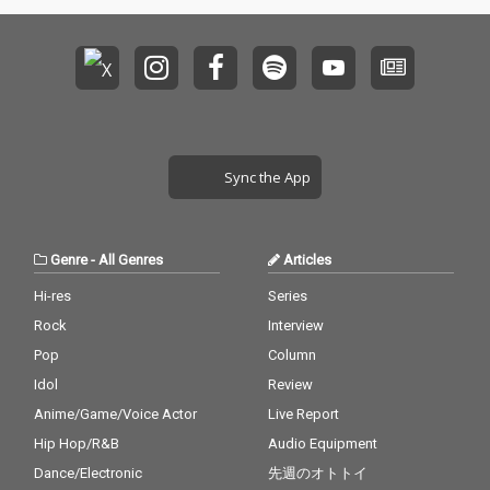
Sync the App
Genre
-
All Genres
Articles
Hi-res
Series
Rock
Interview
Pop
Column
Idol
Review
Anime/Game/Voice Actor
Live Report
Hip Hop/R&B
Audio Equipment
Dance/Electronic
先週のオトトイ