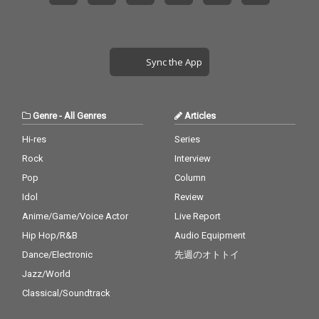
Sync the App
Genre
-
All Genres
Articles
Hi-res
Series
Rock
Interview
Pop
Column
Idol
Review
Anime/Game/Voice Actor
Live Report
Hip Hop/R&B
Audio Equipment
Dance/Electronic
先週のオトトイ
Jazz/World
Classical/Soundtrack