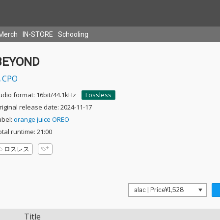
Merch
IN-STORE
Schooling
BEYOND
CPO
udio format: 16bit/44.1kHz
Lossless
riginal release date: 2024-11-17
abel:
orange juice OREO
otal runtime: 21:00
ロスレス
Title