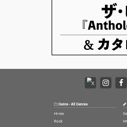
Genre
-
All Genres
Hi-res
Se
Rock
In