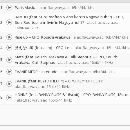
1
Paris Alaska
alac,flac,wav,aac: 16bit/44.1kHz
RAMBO (feat. Suni Rooftop & ahn livin'in Nagoya huh??)
--
CPO
2
Suni Rooftop
ahn livin'in Nagoya huh??
alac,flac,wav,aac:
16bit/44.1kHz
3
Rise up
--
CPO
Kouichi Arakawa
alac,flac,wav,aac: 16bit/44.1kHz
4
見えない道 (feat. Leo)
--
CPO
Leo
alac,flac,wav,aac: 16bit/44.1kHz
Mate (feat. Kouichi Arakawa & Calli Stephus)
--
CPO
Kouichi
5
Arakawa
Calli Stephus
alac,flac,wav,aac: 16bit/44.1kHz
6
EVANIE MFDP's Interlude
alac,flac,wav,aac: 16bit/44.1kHz
EVANIE (feat. KEYTOTHECITY)
--
CPO
KEYTOTHECITY
7
alac,flac,wav,aac: 16bit/44.1kHz
HONNE (feat. BANNY BUGS & 18scott)
--
CPO
BANNY BUGS
18scott
8
alac,flac,wav,aac: 16bit/44.1kHz