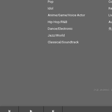
Pop
C
Idol
Re
Anime/Game/Voice Actor
Li
Hip Hop/R&B
Au
Dance/Electronic
先
Jazz/World
Classical/Soundtrack
許諾 JASRAC: 9