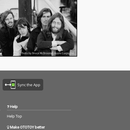
Sync the App
Help
Help Top
Make OTOTOY better