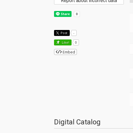
Report about incorrect data
Post
-
Like!
0
Embed
Digital Catalog