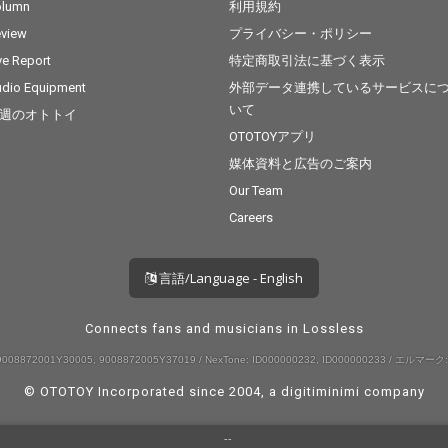
た。 東京都内を中心に
た。 東京都内を中心に
olumn
利用規約
活動し、USのAuthenti
活動し、USのAuthenti
view
プライバシー・ポリシー
cなサウンドとNew Sch
cなサウンドとNew Sch
ool、日本の独自の音楽
ool、日本の独自の音楽
ve Report
特定商取引法に基づく表示
シーンを融合させ新し
シーンを融合させ新し
dio Equipment
外部データ連携しているサービスに
いサウンドを追求して
いサウンドを追求して
いて
週のオトトイ
いるMFDPや、福岡を
いるMFDPや、福岡を
拠点に活動する、BAN
拠点に活動する、BAN
OTOTOYアプリ
NY BUGSや今作で参加
NY BUGSや今作で参加
媒体資料と広告のご案内
しているKouichi Araka
しているKouichi Araka
Our Team
waなど多方面のアーテ
waなど多方面のアーテ
ィストへのビートプロ
ィストへのビートプロ
Careers
デュースを行っている
デュースを行っている
mee mee mee がそれ
mee mee mee がそれ
ぞれRemixを担当し
ぞれRemixを担当し
言語/Language - English
各々のフィルターを通
各々のフィルターを通
した全3曲入りとして
した全3曲入りとして
リリースした。 3曲と
リリースした。 3曲と
Connects fans and musicians in Lossless
もミックス／マスタリ
もミックス／マスタリ
008872001Y30005, 9008872005Y37019 / NexTone: ID000000232, ID000000233 / エルマーク:
ングにはMFDPを迎え
ングにはMFDPを迎え
て制作。なお、今作は
て制作。なお、今作は
© OTOTOY Incorporated since 2004, a
digitiminimi
company
CPOが現在制作中だと
CPOが現在制作中だと
いうミニ・アルバム
いうミニ・アルバム
--
『BEYOND』からの先
『BEYOND』からの先