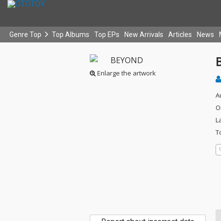
Genre Top
Top Albums
Top EPs
New Arrivals
Articles
News
Enlarge the artwork
A
O
L
T