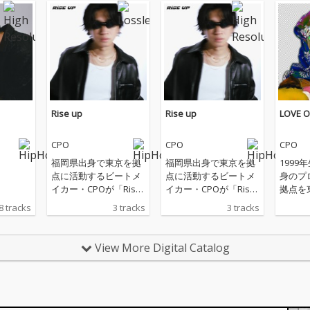
Rise up
Rise up
LOVE 
CPO
CPO
CPO
福岡県出身で東京を拠
福岡県出身で東京を拠
1999
点に活動するビートメ
点に活動するビートメ
身のプ
イカー・CPOが「Rise
イカー・CPOが「Rise
拠点を
up (feat.Kouichi Araka
up (feat.Kouichi Araka
動して
8 tracks
3 tracks
3 tracks
wa)」を6月6日にリリ
wa)」を6月6日にリリ
トメイ
ース。 昨年リリースし
ース。 昨年リリースし
N WOR
たシングル 「EVANIE(f
たシングル 「EVANIE(f
上げ自
View More Digital Catalog
eat.KEYTOTHECHITY)」
eat.KEYTOTHECHITY)」
積んで
で注目を集めた1999年
で注目を集めた1999年
生まれの新鋭、ビート
生まれの新鋭、ビート
メイカーCPOがニュー
メイカーCPOがニュー
シングルRise upをリリ
シングルRise upをリリ