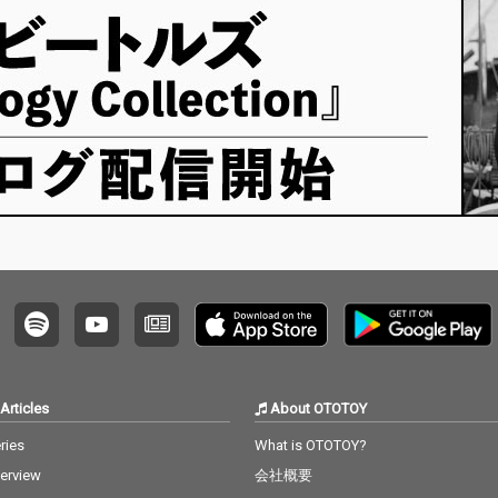
ースした。 今作は、清
ースした。 今作は、清
水翔太との楽曲コラボ
水翔太との楽曲コラボ
や、世界180国で放送
や、世界180国で放送
されている人気No.1音
されている人気No.1音
楽オーディション番組
楽オーディション番組
「The voice of Hollan
「The voice of Hollan
d」日本版でファイナ
d」日本版でファイナ
リストになるなど、今
リストになるなど、今
最も注目を浴びるSSW
最も注目を浴びるSSW
の1人であるKouichi Ar
の1人であるKouichi Ar
akawaを客演に迎えた
akawaを客演に迎えた
作品だ。 CPOの持ち味
作品だ。 CPOの持ち味
である、シンセとギタ
である、シンセとギタ
ーが印象的なノスタル
ーが印象的なノスタル
ジックなサウンドに、
ジックなサウンドに、
定評のあるKouichi Ara
定評のあるKouichi Ara
kawaの歌唱力が際立
kawaの歌唱力が際立
つメロウなフローを載
つメロウなフローを載
せ、フックパートでは
せ、フックパートでは
Articles
About OTOTOY
疾走感を演出し、アー
疾走感を演出し、アー
バンでもありつつエモ
バンでもありつつエモ
ries
What is OTOTOY?
ーショナルなサマーチ
ーショナルなサマーチ
terview
会社概要
ューンへと仕上がっ
ューンへと仕上がっ