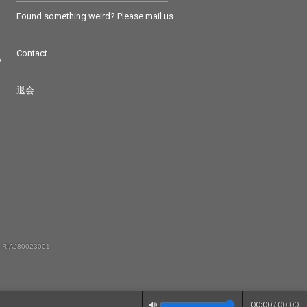
Found something weird? Please mail us
Contact
つ
退会
 RIAJ80023001
00:00
/
00:00