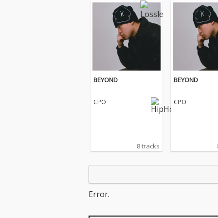
BEYOND
BEYOND
CPO
CPO
8 tracks
Error.