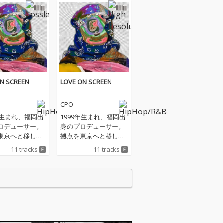
ON SCREEN
LOVE ON SCREEN
CPO
年生まれ、福岡出
1999年生まれ、福岡出
ロデューサー。
身のプロデューサー。
東京へと移し活
拠点を東京へと移し活
いる。謎のビー
動している。謎のビー
11 tracks
11 tracks
カー集団「TOO
トメイカー集団「TOO
LD INC.」を立ち
N WORLD INC.」を立ち
身のキャリアを
上げ自身のキャリアを
いる。
積んでいる。