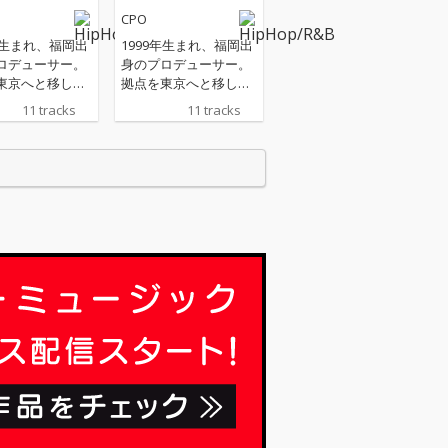
CPO
年生まれ、福岡出
1999年生まれ、福岡出
ロデューサー。
身のプロデューサー。
東京へと移し活
拠点を東京へと移し活
いる。謎のビー
動している。謎のビー
11 tracks
11 tracks
カー集団「TOO
トメイカー集団「TOO
LD INC.」を立ち
N WORLD INC.」を立ち
身のキャリアを
上げ自身のキャリアを
いる。
積んでいる。