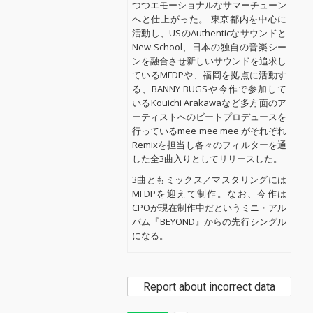
つつエモーショナルなサマーチューン
へと仕上がった。 東京都内を中心に
活動し、USのAuthenticなサウンドと
New School、日本の独自の音楽シー
ンを融合させ新しいサウンドを追求し
ているMFDPや、福岡を拠点に活動す
る、BANNY BUGSや今作で参加して
いるKouichi Arakawaなど多方面のア
ーティストへのビートプロデュースを
行っているmee mee mee がそれぞれ
Remixを担当し各々のフィルターを通
した全3曲入りとしてリリースした。
3曲ともミックス／マスタリングには
MFDPを迎えて制作。なお、今作は
CPOが現在制作中だというミニ・アル
バム『BEYOND』からの先行シングル
になる。
Report about incorrect data