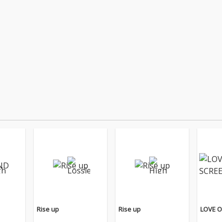
Rise up
Rise up
LOVE 