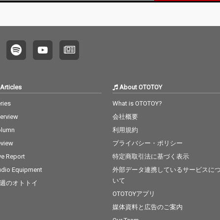
akawaを客演に迎えた
akawaを客演に迎えた
作品だ。 CPOの持ち味
作品だ。 CPOの持ち味
である、シンセとギタ
である、シンセとギタ
ーが印象的なノスタル
ーが印象的なノスタル
ジックなサウンドに、
ジックなサウンドに、
定評のあるKouichi Ara
定評のあるKouichi Ara
kawaの歌唱力が際立
kawaの歌唱力が際立
つメロウなフローを載
つメロウなフローを載
せ、フックパートでは
せ、フックパートでは
Articles
About OTOTOY
疾走感を演出し、アー
疾走感を演出し、アー
バンでもありつつエモ
バンでもありつつエモ
ries
What is OTOTOY?
ーショナルなサマーチ
ーショナルなサマーチ
terview
会社概要
ューンへと仕上がっ
ューンへと仕上がっ
た。 東京都内を中心に
た。 東京都内を中心に
olumn
利用規約
活動し、USのAuthenti
活動し、USのAuthenti
view
プライバシー・ポリシー
cなサウンドとNew Sch
cなサウンドとNew Sch
ool、日本の独自の音楽
ool、日本の独自の音楽
ve Report
特定商取引法に基づく表示
シーンを融合させ新し
シーンを融合させ新し
dio Equipment
外部データ連携しているサービスに
いサウンドを追求して
いサウンドを追求して
いて
週のオトトイ
いるMFDPや、福岡を
いるMFDPや、福岡を
拠点に活動する、BAN
拠点に活動する、BAN
OTOTOYアプリ
NY BUGSや今作で参加
NY BUGSや今作で参加
媒体資料と広告のご案内
しているKouichi Araka
しているKouichi Araka