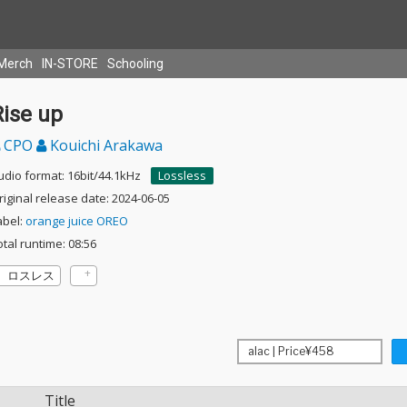
Merch
IN-STORE
Schooling
Rise up
CPO
Kouichi Arakawa
udio format: 16bit/44.1kHz
Lossless
riginal release date: 2024-06-05
abel:
orange juice OREO
otal runtime: 08:56
ロスレス
Title