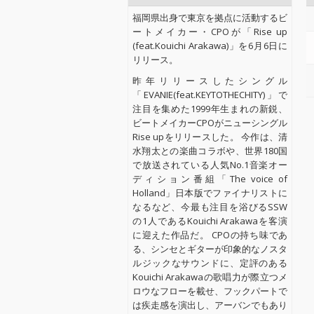
福岡県出身で東京を拠点に活動するビ
ートメイカー・CPOが「Rise up
(feat.Kouichi Arakawa)」を6月6日に
リリース。
昨年リリースしたシングル
「EVANIE(feat.KEYTOTHECHITY)」で
注目を集めた1999年生まれの新鋭、
ビートメイカーCPOがニューシングル
Rise upをリリースした。 今作は、清
水翔太との楽曲コラボや、世界180国
で放送されている人気No.1音楽オー
ディション番組「The voice of
Holland」日本版でファイナリストに
なるなど、今最も注目を浴びるSSW
の1人であるKouichi Arakawaを客演
に迎えた作品だ。 CPOの持ち味であ
る、シンセとギターが印象的なノスタ
ルジックなサウンドに、定評のある
Kouichi Arakawaの歌唱力が際立つメ
ロウなフローを載せ、フックパートで
は疾走感を演出し、アーバンでもあり