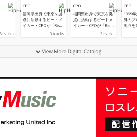
CPO
CPO
CPO
福岡県出身で東京を拠
福岡県出身で東京を拠
1999
点に活動するビートメ
点に活動するビートメ
身のプ
イカー・CPOが「Rise
イカー・CPOが「Rise
拠点を
up (feat.Kouichi Araka
up (feat.Kouichi Araka
動して
8 tracks
3 tracks
3 tracks
wa)」を6月6日にリリ
wa)」を6月6日にリリ
トメイ
ース。 昨年リリースし
ース。 昨年リリースし
N WOR
たシングル 「EVANIE(f
たシングル 「EVANIE(f
上げ自
View More Digital Catalog
eat.KEYTOTHECHITY)」
eat.KEYTOTHECHITY)」
積んで
で注目を集めた1999年
で注目を集めた1999年
生まれの新鋭、ビート
生まれの新鋭、ビート
メイカーCPOがニュー
メイカーCPOがニュー
シングルRise upをリリ
シングルRise upをリリ
ースした。 今作は、清
ースした。 今作は、清
水翔太との楽曲コラボ
水翔太との楽曲コラボ
や、世界180国で放送
や、世界180国で放送
されている人気No.1音
されている人気No.1音
楽オーディション番組
楽オーディション番組
「The voice of Hollan
「The voice of Hollan
d」日本版でファイナ
d」日本版でファイナ
リストになるなど、今
リストになるなど、今
最も注目を浴びるSSW
最も注目を浴びるSSW
の1人であるKouichi Ar
の1人であるKouichi Ar