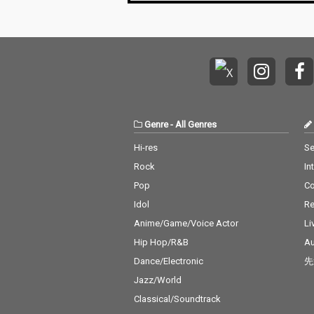
Genre
-
All Genres
Hi-res
Se
Rock
In
Pop
C
Idol
Re
Anime/Game/Voice Actor
Li
Hip Hop/R&B
Au
Dance/Electronic
先
Jazz/World
Classical/Soundtrack