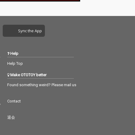
Sync the App
Help
Help Top
Make OTOTOY better
Found something weird? Please mail us
Contact
つ
退会