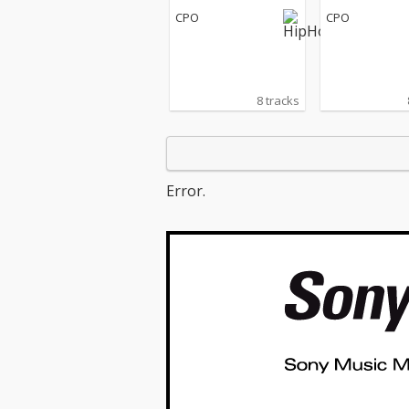
CPO
CPO
8 tracks
Error.