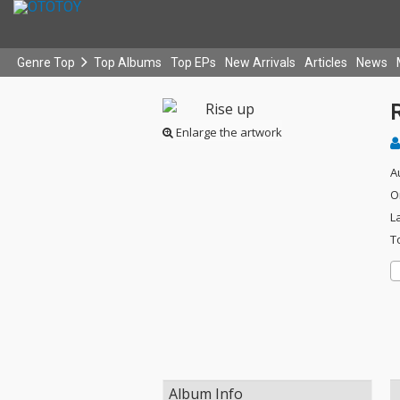
Genre Top
Top Albums
Top EPs
New Arrivals
Articles
News
Enlarge the artwork
A
O
L
T
Album Info