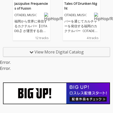
とは異なるアプローチ
とは異なるアプローチ
クに乗せたメッセージ
Jazzpulse: Frequencie
Tales Of Drunken Nig
を取り入れ、より自由
を取り入れ、より自由
性の強いラップの曲、
s of Fusion
ht
度の高い空気感と実験
度の高い空気感と実験
ジャジーでメローなイ
CITADEL MUSIC
CITADEL MUSIC
性を内包したスピンオ
性を内包したスピンオ
ンスト曲等、バーでカ
フ作品となっている。
フ作品となっている。
クテルを飲みながら聴
福岡から世界に発信す
バーを通じてカルチャ
各ビートメイカーの個
各ビートメイカーの個
きたい楽曲が詰まった
るカクテルバー【CITA
ーを発信する福岡のカ
性を色濃く反映しなが
性を色濃く反映しなが
ストーリー性のあるア
DEL】が運営する自社
クテルバー《CITADE
らも、SHHQ.ならでは
らも、SHHQ.ならでは
ルバムとなっている。
音楽レーベル『CITADE
L》が運営する自社音楽
12 tracks
4 tracks
のムードと質感を軸
のムードと質感を軸
L MUSIC』第5弾プロジ
レーベル【CITADEL MU
に、一つの作品として
に、一つの作品として
ェクト。 石川県金沢市
SIC】第4段プロジェク
まとめ上げられた全6
まとめ上げられた全6
出身、現在東京を拠点
ト。『酒』と『音楽』
View More Digital Catalog
曲収録EP。 ジャケット
曲収録EP。 ジャケット
に活動するラッパー兼
を通じて出来た縁か
デザインはtoyamegが
デザインはtoyamegが
ビートメーカー「Vue
ら、高橋健介氏のソ
Error.
担当。
担当。
du monde(ヴディモン
ロ・プロジェクト【Qn
Error.
ドゥ)と実現したコラボ
el】とのコラボレーシ
レーションアルバム
ョンが実現。タイトル
は、ノリのいいトラッ
の通り、お酒にまつわ
クに乗せたメッセージ
る楽曲が収録されてい
性の強いラップの曲、
る。お酒を飲みながら
ジャジーでメローなイ
でも、飲み過ぎた翌日
ンスト曲等、バーでカ
でも。一人でも仲間と
クテルを飲みながら聴
でも大切な人とでも。
きたい楽曲が詰まった
お酒好きに是非聞いて
ストーリー性のあるア
ほしいEP。