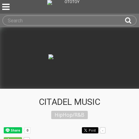
CITADEL MUSIC
HipHop/R&B
Post
-