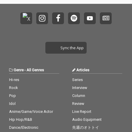
ルバムとなっている。
Sync the App
Genre
-
All Genres
Articles
Hi-res
Series
Rock
Interview
Pop
Column
Idol
Review
Anime/Game/Voice Actor
Live Report
Hip Hop/R&B
Audio Equipment
Dance/Electronic
先週のオトトイ