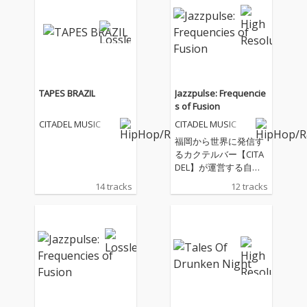
「移住者による移住者
「移住者による移住者
のためのレーベル」を
のためのレーベル」を
掲げ、音楽制作を軸
掲げ、音楽制作を軸
に、アパレル、飲食
に、アパレル、飲食
店、イベントなどジャ
店、イベントなどジャ
ンルを横断しながらカ
ンルを横断しながらカ
ルチャーを発信してい
ルチャーを発信してい
TAPES BRAZIL
Jazzpulse: Frequencie
る、福岡・大名を拠点
る、福岡・大名を拠点
s of Fusion
に活動するクリエイタ
に活動するクリエイタ
CITADEL MUSIC
CITADEL MUSIC
ー・レーベル、《SHH
ー・レーベル、《SHH
Q.（stay hope head q
Q.（stay hope head q
福岡から世界に発信す
uarter.）》 とのコラボ
uarter.）》 とのコラボ
るカクテルバー【CITA
レーションEP。 最新作
レーションEP。 最新作
DEL】が運営する自社
『SPIN-OFF』は、福岡
『SPIN-OFF』は、福岡
音楽レーベル『CITADE
14 tracks
12 tracks
を拠点に活動するビー
を拠点に活動するビー
L MUSIC』第5弾プロジ
トメイカー、CROW
トメイカー、CROW
ェクト。 石川県金沢市
D、MANTIS、NARIS
D、MANTIS、NARIS
出身、現在東京を拠点
K、JPabb、TACMA、
K、JPabb、TACMA、
に活動するラッパー兼
そしてタイを拠点に活
そしてタイを拠点に活
ビートメーカー「Vue
動するGaidjinnを迎え
動するGaidjinnを迎え
du monde(ヴディモン
て制作された全6曲収
て制作された全6曲収
ドゥ)と実現したコラボ
録EP。 これまでSHHQ.
録EP。 これまでSHHQ.
レーションアルバム
が発表してきた作品群
が発表してきた作品群
は、ノリのいいトラッ