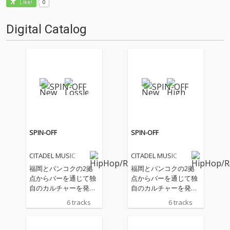
0
Like!
Digital Catalog
SPIN-OFF
SPIN-OFF
CITADEL MUSIC
CITADEL MUSIC
福岡とバンコクの2拠
福岡とバンコクの2拠
点からバーを通じて独
点からバーを通じて独
自のカルチャーを発信
自のカルチャーを発信
しているCITADEL が手
しているCITADEL が手
6 tracks
6 tracks
がける音楽レーベル
がける音楽レーベル
《CITADEL MUSIC》第7
《CITADEL MUSIC》第7
弾プロジェクトは、
弾プロジェクトは、