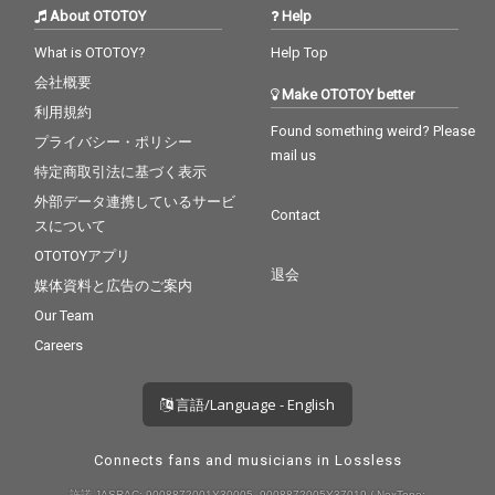
About OTOTOY
Help
What is OTOTOY?
Help Top
会社概要
Make OTOTOY better
利用規約
Found something weird? Please
プライバシー・ポリシー
mail us
特定商取引法に基づく表示
外部データ連携しているサービ
Contact
スについて
OTOTOYアプリ
退会
媒体資料と広告のご案内
Our Team
Careers
言語/Language - English
Connects fans and musicians in Lossless
許諾 JASRAC: 9008872001Y30005, 9008872005Y37019 / NexTone: