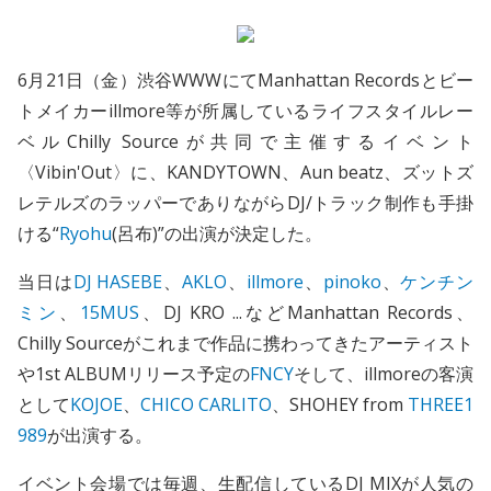
6月21日（金）渋谷WWWにてManhattan Recordsとビー
トメイカーillmore等が所属しているライフスタイルレー
ベルChilly Sourceが共同で主催するイベント
〈Vibin'Out〉に、KANDYTOWN、Aun beatz、ズットズ
レテルズのラッパーでありながらDJ/トラック制作も手掛
ける“
Ryohu
(呂布)”の出演が決定した。
当日は
DJ HASEBE
、
AKLO
、
illmore
、
pinoko
、
ケンチン
ミン
、
15MUS
、DJ KRO ...などManhattan Records、
Chilly Sourceがこれまで作品に携わってきたアーティスト
や1st ALBUMリリース予定の
FNCY
そして、illmoreの客演
として
KOJOE
、
CHICO CARLITO
、SHOHEY from
THREE1
989
が出演する。
イベント会場では毎週、生配信しているDJ MIXが人気の