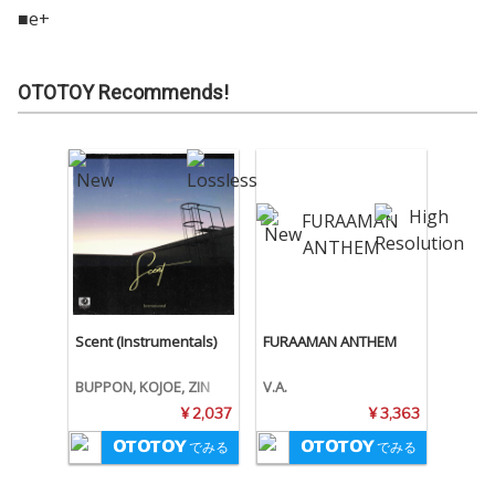
■e+
OTOTOY Recommends!
Scent (Instrumentals)
FURAAMAN ANTHEM
BUPPON, KOJOE, ZIN
V.A.
¥ 2,037
¥ 3,363
でみる
でみる