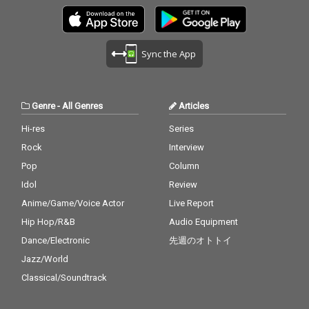
Sync the App
Genre
-
All Genres
Articles
Hi-res
Series
Rock
Interview
Pop
Column
Idol
Review
Anime/Game/Voice Actor
Live Report
Hip Hop/R&B
Audio Equipment
Dance/Electronic
先週のオトトイ
Jazz/World
Classical/Soundtrack