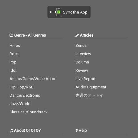
Sync the App
Genre
-
All Genres
Articles
Hi-res
Series
Rock
Interview
Pop
Column
Idol
Review
Anime/Game/Voice Actor
Live Report
Hip Hop/R&B
Audio Equipment
Dance/Electronic
先週のオトトイ
Jazz/World
Classical/Soundtrack
About OTOTOY
Help