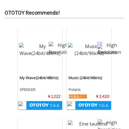
OTOTOY Recommends!
My Wave(24bit/48kHz)
Music (24bit/96kHz)
SPENCER
Polaris
¥ 1,222
特典あり！
¥ 2,420
でみる
でみる