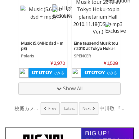
Music (5.6MHz dsd + m
Eine tausend Musik tou
p3)
r 2010 at Tokyo Hoku-to
pia planetarium Hall 20
Polaris
SPENCER
10.11.18(DSD+mp3 Ver.)
¥ 2,970
¥ 1,528
でみる
でみる
Show All
校庭カメラガールドラ...
中川敬 『豊穣なる闇...
Prev
Latest
Next