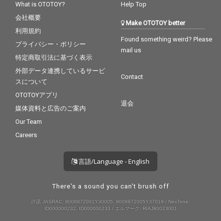
What is OTOTOY?
Help Top
会社概要
Make OTOTOY better
利用規約
Found something weird? Please
プライバシー・ポリシー
mail us
特定商取引法に基づく表示
外部データ連携しているサービ
Contact
スについて
OTOTOYアプリ
退会
媒体資料と広告のご案内
Our Team
Careers
言語/Language - English
There's a sound you can't brush off
許諾 JASRAC: 9008872001Y30005, 9008872005Y37019 / NexTone:
ID000000232, ID000000233 / エルマーク: RIAJ80023001