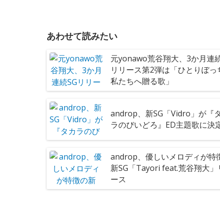
あわせて読みたい
元yonawo荒谷翔大、3か月連続
リリース第2弾は「ひとりぼっ
私たちへ贈る歌」
androp、新SG「Vidro」が『
ラのびいどろ』ED主題歌に決
androp、優しいメロディが特
新SG「Tayori feat.荒谷翔大
ース