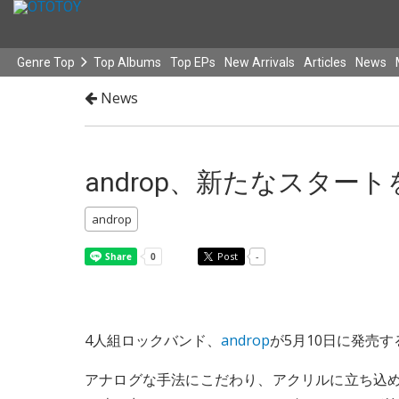
Genre Top
Top Albums
Top EPs
New Arrivals
Articles
News
News
androp、新たなスタート
androp
Post
-
4人組ロックバンド、
androp
が5月10日に発売す
アナログな手法にこだわり、アクリルに立ち込め