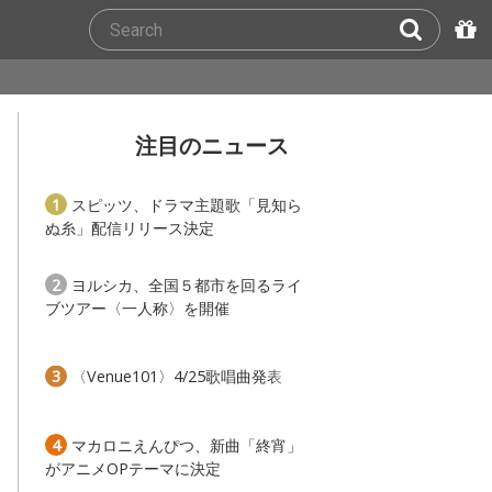
注目のニュース
1
スピッツ、ドラマ主題歌「見知ら
ぬ糸」配信リリース決定
2
ヨルシカ、全国５都市を回るライ
ブツアー〈一人称〉を開催
3
〈Venue101〉4/25歌唱曲発表
4
マカロニえんぴつ、新曲「終宵」
がアニメOPテーマに決定