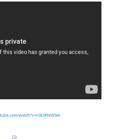
utube.com/watch?v=n3E9FNVEl6A