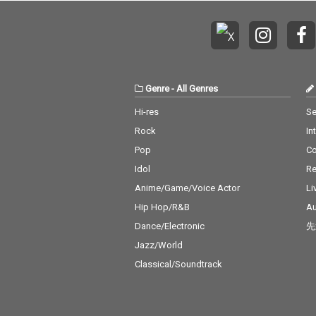
Genre
-
All Genres
Hi-res
Se
Rock
In
Pop
C
Idol
Re
Anime/Game/Voice Actor
Li
Hip Hop/R&B
Au
Dance/Electronic
先
Jazz/World
Classical/Soundtrack