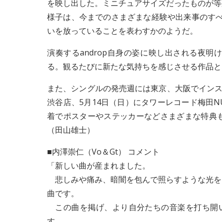
を映し出した。ミニチュアサイズだったものが等
様子は、今までのさまざまな経験や出来事のすべ
いを放っていることを表わすかのようだ。
演奏するandrop自身の姿に映し出される夜
る。観るたびに新たな気持ちを感じさせる作品と
また、シングルの発売週には東京、大阪でインス
渋谷店、5月14日（日）にタワーレコード梅田
着でポスターやステッカーなどさまざまな特典
（田山雄士）
■内澤崇仁（Vo＆Gt） コメント
「新しい曲が産まれました。
悲しみや痛み、暗闇を包んで照らすような光を
曲です。
この曲を掲げ、より自分たちの音楽を打ち開いてい
す。