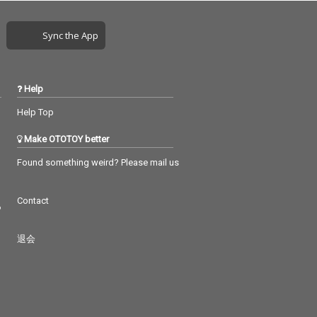
Sync the App
Help
Help Top
Make OTOTOY better
Found something weird? Please mail us
Contact
つ
退会