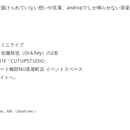
けられていない想いや言葉、andropでしか鳴らせない音楽
ックミニライブ
佐藤拓也（Gt＆Key）の2名
F「CUTUPSTUDIO」
ーレコード梅田NU茶屋町店 イベントスペース
イトへ。
sm」MV （short ver.）