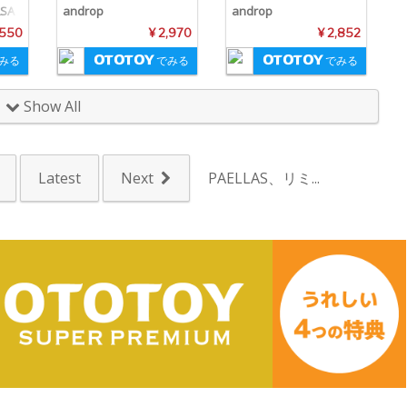
ASA
androp
androp
 550
¥ 2,970
¥ 2,852
みる
でみる
でみる
Show All
Latest
Next
PAELLAS、リミ...