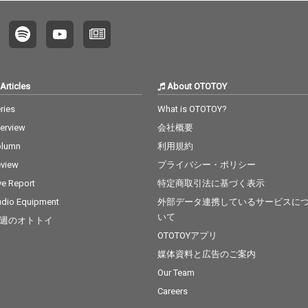
Articles
About OTOTOY
ries
What is OTOTOY?
terview
会社概要
olumn
利用規約
view
プライバシー・ポリシー
ve Report
特定商取引法に基づく表示
dio Equipment
外部データ連携しているサービスに
いて
週のオトトイ
OTOTOYアプリ
媒体資料と広告のご案内
Our Team
Careers