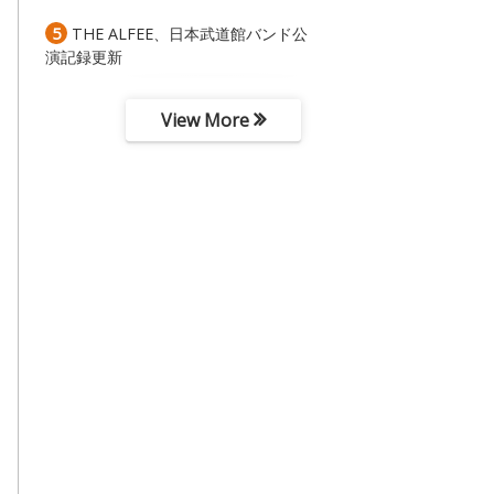
5
THE ALFEE、日本武道館バンド公
演記録更新
View More